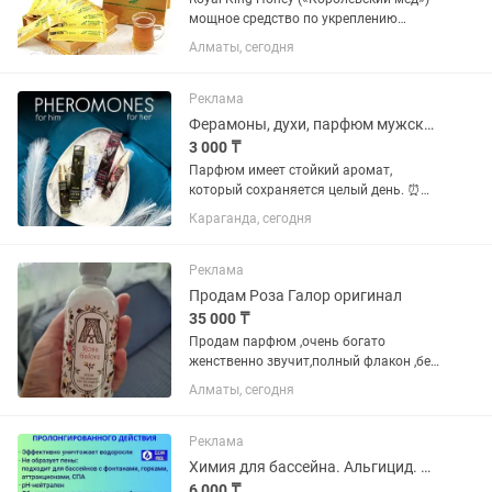
мощное средство по укреплению
мужского здоровья из меда и
Алматы, сегодня
экзотических трав. Полезные свойства:
Усиливает эрекцию до максимума,
повышает половое желание и...
Реклама
Ферамоны, духи, парфюм мужские/женские
3 000 ₸
Парфюм имеет стойкий аромат,
который сохраняется целый день. ⏰
Удобный флакон легко помещается в
Караганда, сегодня
сумочке. Ведь «тайный ключ» вашего
шарма должен быть всегда под рукой!
Аромат для женщин, которые...
Реклама
Продам Роза Галор оригинал
35 000 ₸
Продам парфюм ,очень богато
женственно звучит,полный флакон ,без
пары распылений, объём 100 мл
Алматы, сегодня
Реклама
Химия для бассейна. Альгицид. Чистый бассейн.
6 000 ₸