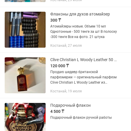
Костанай, 29 июля
сфере Или для раствора в
садоводчестве На свое усмотрение...
Флаконы для духов атомайзер
300 ₸
Атомайзеры новые. Объем 10 мл
Однотонные - 500 тенге за шт В полоску
-300 тенге Все на фото. 21 штука
Костанай, 27 июля
Clive Christian L Woody Leather 50 ml Полный флакон, Оригинал
120 000 ₸
Продаю шедевр британской
парфюмерии — оригинальный парфюм
Clive Christian L Woody Leather из
эксклюзивной серии Private Collection.
Костанай, 19 июля
Один из самых дорогих и статусных
брендов в мире. Аромат невероятно...
Подарочный флакон
4 500 ₸
Подарочный флакон ручной работы