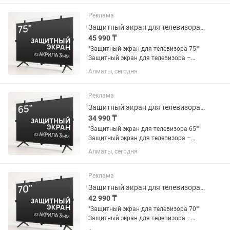
брызг, ударов, царапин, игрушек и лап
животных. Идеален для...
Реклама
Защитный экран для телевизора 75 [акрил, 1694x982мм, 12 месяцев]
45 990 ₸
"Защитный экран для телевизора 75""
Защитный экран для телевизора –
прозрачный экран из ударопрочного
Алматы, сегодня
акрила защитит Ваш телевизор от
брызг, ударов, царапин, игрушек и лап
животных. Идеален для...
Реклама
Защитный экран для телевизора 65 [акрил, 1468x850мм, 12 месяцев]
34 990 ₸
"Защитный экран для телевизора 65""
Защитный экран для телевизора –
прозрачный экран из ударопрочного
Алматы, сегодня
акрила защитит Ваш телевизор от
брызг, ударов, царапин, игрушек и лап
животных. Идеален для...
Реклама
Защитный экран для телевизора 70 [акрил, 1584x908мм, Казахстан]
42 990 ₸
"Защитный экран для телевизора 70""
Защитный экран для телевизора –
прозрачный экран из ударопрочного