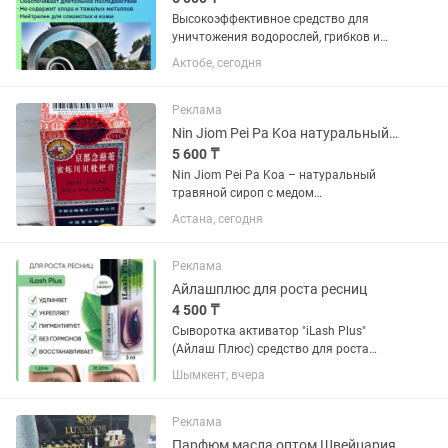
Высокоэффективное средство для
уничтожения водорослей, грибков и
бактерий в воде. – Не образует пены
Актобе, сегодня
(применим для фонтанов, спа); –
Нейтральный рН; – Длительное
действие; –
Реклама
Высококонцентрированный...
Nin Jiom Pei Pa Koa натуральный травяной сироп с медом от кашля
5 600 ₸
Nin Jiom Pei Pa Koa – натуральный
травяной сироп с медом
Традиционный травяной сироп Nin
Астана, сегодня
Jiom Pei Pa Koa, созданный на основе
китайских растительных экстрактов и
натурального меда. Его мягкая...
Реклама
Айлашплюс для роста ресниц
4 500 ₸
Сыворотка активатор "iLash Plus"
(Айлаш Плюс) средство для роста
ресниц и бровей Описание iLash Plus
Шымкент, вчера
питает и укрепляет волосянные
фолликулы (луковицы) тем самым
продлевает жизненный цикл каждой...
Реклама
Парфюм масла оптом Швейцария