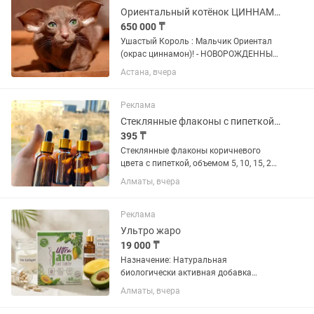
Ориентальный котёнок ЦИННАМОН
650 000 ₸
Ушастый Король : Мальчик Ориентал
(окрас циннамон)! - НОВОРОЖДЕННЫЙ
РЕДКИЙ Открываем бронь! Просто
Астана, вчера
посмотрите на эту инопланетную
красоту! Роскошный ориентальный
МАЛЬЧИК редкого окраса циннамон...
Реклама
Стеклянные флаконы с пипеткой 5, 10, 15, 20, 30, 50, 60, 100мл
395 ₸
Стеклянные флаконы коричневого
цвета с пипеткой, объемом 5, 10, 15, 20,
30, 50, 60, 100мл. Подходит для
Алматы, вчера
различных видов косметической
продукции: тоников, сывороток, масел,
гиалуроновой кислоты и...
Реклама
Ультро жаро
19 000 ₸
Назначение: Натуральная
биологически активная добавка
(Dietary Supplement), позиционируемая
Алматы, вчера
для поддержки лёгкости, контроля веса
и общего тонуса организма. Состав