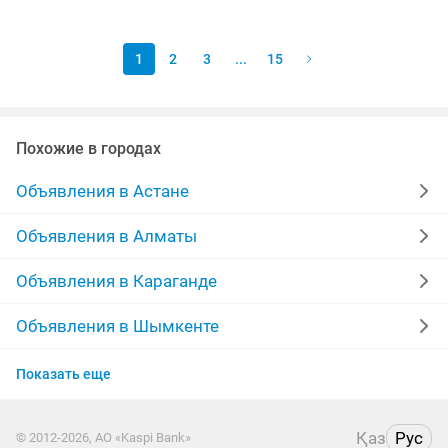
использовалось — содержимое...
1
2
3
...
15
Похожие в городах
Объявления в Астане
Объявления в Алматы
Объявления в Караганде
Объявления в Шымкенте
Объявления в Усть-Каменогорске
Показать еще
Объявления в Актобе
Қаз
Рус
© 2012-2026, АО «Kaspi Bank»