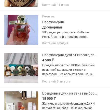
Костанай, 11 июля
Реклама
Парфюмерия
Договорная
🌸Продам ретро-аромат Oriflame.
Редкий, снятый с производства
парфюм для ценителей! Флакон в
Костанай, сегодня
отличном состоянии, оригинал.
Пишите в личные сообщения —
отправлю фото и подробности.
Парфюмерия духи от Brocard, серия Русская коллекция
4 500 ₸
Продаю абсолютно НОВЫЕ флаконы
из личной коллекции в связи с
переездом. Все ароматы полные, не
использовались, хранятся в
Костанай, 3 августа
оригинальных коробках в темном
прохладном месте. Цены значительно
ниже...
Брендовые духи на заказ выбор очень большой.
18 000 ₸
Женские и мужские брендовые ДУХИ
не туалетная вода. На заказ, выбор