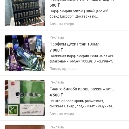
500 ₸
Парфюмерия оптом | Швейцарский
бренд Luxodor | Доставка по
Казахстану Ищете надежного
Алматы, вчера
поставщика парфюмерии для своего
магазина, островка в ТРЦ или онлайн-
продаж? Предлагаем оптовые
Реклама
поставки...
Парфюм Духи Рени 100мл
7 000 ₸
Наливная парфюмерия Рени на заказ
флаконами, объем 100мл. В комплект
входит: Помпа + флакон Рени Парфюм
Павлодар, вчера
это версии самых популярных
мировых брендов. Поставка стабильно
1 раз в неделю. Синяя...
Реклама
Гинкго билоба кровь разжижает, снижает Сахар , поднимает иммунитет оптом и
4 500 ₸
Гинкго билоба кровь разжижает,
снижает Сахар , поднимает иммунитет.
Дает энергию и бодрость. В коробке 4-
Алматы, вчера
флакона
Реклама