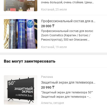
очень большой, очень стойкие. Цены
разные 18.000, 25.000 и 50000 тенге.
Костанай, 25 июля
Честно скажу сама пользуюсь только
этой фирмы. Раньше брала...
Профессиональный состав для волос Zoom Cosmetics (Кератин / Ботокс 500мл
28 000 ₸
Профессиональный состав для волос
Zoom Cosmetics (Кератин / Ботокс /
Реконструктор), 500 мл Описание:
Линейка профессиональных
Костанай, 19 июля
высокотехнологичных составов от
бразильского бренда Zoom Cosmetics
для...
Вас могут заинтересовать
Реклама
Защитный экран для телевизора 50 [акрил, 1134x660мм, 12 месяцев]
20 990 ₸
"Защитный экран для телевизора 50""
Защитный экран для телевизора –
прозрачный экран из ударопрочного
Алматы, сегодня
акрила защитит Ваш телевизор от