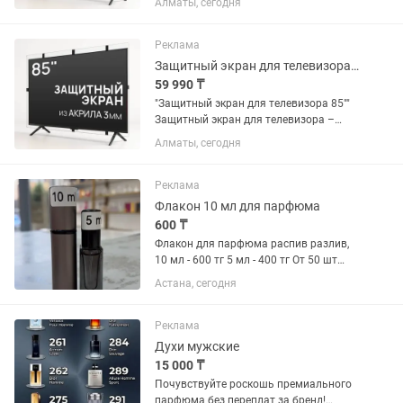
Алматы, сегодня
акрила защитит Ваш телевизор от
брызг, ударов, царапин, игрушек и лап
животных. Идеален для...
Реклама
Защитный экран для телевизора 85 [акрил, 1912x1104мм, 12 месяцев]
59 990 ₸
"Защитный экран для телевизора 85""
Защитный экран для телевизора –
прозрачный экран из ударопрочного
Алматы, сегодня
акрила защитит Ваш телевизор от
брызг, ударов, царапин, игрушек и лап
животных. Идеален для...
Реклама
Флакон 10 мл для парфюма
600 ₸
Флакон для парфюма распив разлив,
10 мл - 600 тг 5 мл - 400 тг От 50 шт
скидка-10% скидка
Астана, сегодня
Реклама
Духи мужские
15 000 ₸
Почувствуйте роскошь премиального
парфюма без переплат за бренд!