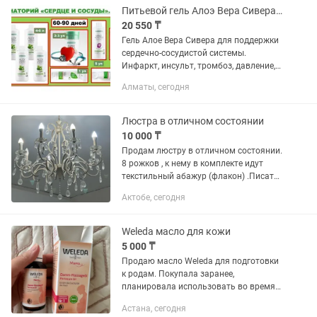
(активные компоненты): Sea...
Питьевой гель Алоэ Вера Сивера для сердечно-сосудистой системы. LR Германия
20 550 ₸
Гель Алое Вера Сивера для поддержки
сердечно-сосудистой системы.
Инфаркт, инсульт, тромбоз, давление,
анемия вам не грозят, если принимать
Алматы, сегодня
питьевой гель Алое Вера СИВЕРА!
Чистит кровь, сосуды,...
Люстра в отличном состоянии
10 000 ₸
Продам люстру в отличном состоянии.
8 рожков , к нему в комплекте идут
текстильный абажур (флакон) .Писать
на .
Актобе, сегодня
Weleda масло для кожи
5 000 ₸
Продаю масло Weleda для подготовки
к родам. Покупала заранее,
планировала использовать во время
родов, но в итоге оно не понадобилось.
Астана, сегодня
Флакон был вскрыт, однако масло не