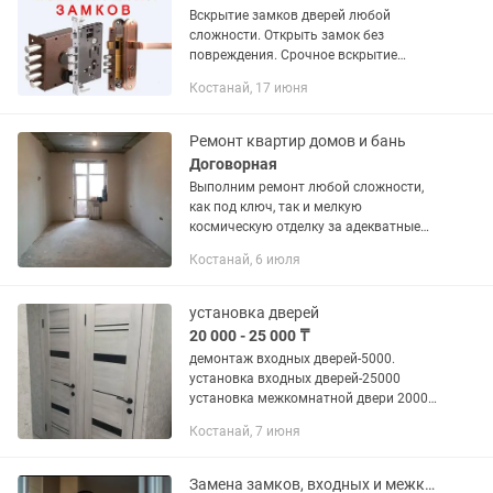
Вскрытие замков дверей любой
сложности. Открыть замок без
повреждения. Срочное вскрытие
замков при утере ключей, поломке
Костанай, 17 июня
замка, открыть дверь вскрыть. Замена
замков и ручек двери, установка,
замена...
Ремонт квартир домов и бань
Договорная
Выполним ремонт любой сложности,
как под ключ, так и мелкую
космическую отделку за адекватные
расценки -Укладка ламината и
Костанай, 6 июля
ленолиума - потолки натяжные и
гипсокартонные любой сложности -
подготовка...
установка дверей
20 000 - 25 000 ₸
демонтаж входных дверей-5000.
установка входных дверей-25000
установка межкомнатной двери 20000,
с добором 25000. установка порталов
Костанай, 7 июня
от 15000. выезд на замеры 4000.
Замена замков, входных и межкомнатных дверей.