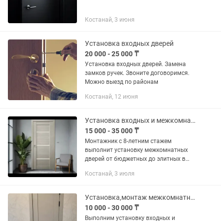
Костанай, 3 июня
Установка входных дверей
20 000 - 25 000 ₸
Установка входных дверей. Замена
замков ручек. Звоните договоримся.
Можно выезд по районам
Костанай, 12 июня
Установка входных и межкомнатных дверей
15 000 - 35 000 ₸
Монтажник с 8-летним стажем
выполнит установку межкомнатных
дверей от бюджетных до элитных в
короткие сроки с гарантией. Любая
Костанай, 3 июля
сложность!!! Скрытые петли абсолютно
любые!!! Работаю без...
Установка,монтаж межкомнатных и входных дверей
10 000 - 30 000 ₸
Выполним установку входных и