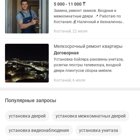
5 000 - 11 000 ₸
Замена, ремонт замков. Входные и
межкомнатные двери. 📍 Работаю по
Костанаю 💰 Наличный и безналичный
расчет 🤝 Сотрудничаю с
Костанай, 22 июля
организациями и частными лицами.
Если я не отвечаю на звонок —...
Мелкосрочный ремонт квартиры
Договорная
Установка бойлера раковины унитаза,
розетки люстры телевизора, входной
двери плинтусов сборка мебели.
Костанай, 6 июля
Популярные запросы
установка дверей
установка межкомнатных дверей
установка видеонаблюдения
установка унитаза