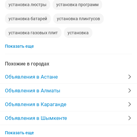
установка люстры
установка программ
установка батарей
установка плинтусов
установка газовых плит
установка
Показать еще
установка гардин
ремонт установка
установка windows 10
установка счетчиков
Похожие в городах
установка ванны
установка жалюзи
Объявления в Астане
установка оборудования
установка windows 7
Объявления в Алматы
установка сигнализаций
установка заборов
Объявления в Караганде
Объявления в Шымкенте
Объявления в Усть-Каменогорске
Показать еще