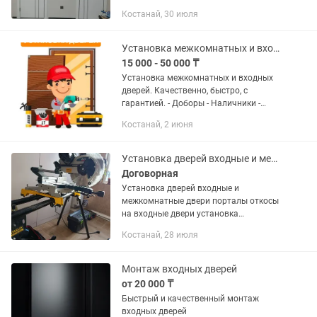
Костанай, 30 июля
Установка межкомнатных и входных дверей
15 000 - 50 000 ₸
Установка межкомнатных и входных
дверей. Качественно, быстро, с
гарантией. - Доборы - Наличники -
Регулировка и ремонт дверей -
Костанай, 2 июня
Установка доводчиков - Установка
фурнитуры и замков - Демонтаж...
Установка дверей входные и межкомнатные двери
Договорная
Установка дверей входные и
межкомнатные двери порталы откосы
на входные двери установка
электронных замков установка
Костанай, 28 июля
плинтусов напольных врезка
магнитных замков скрытых петель
установка дверей любой...
Монтаж входных дверей
от 20 000 ₸
Быстрый и качественный монтаж
входных дверей