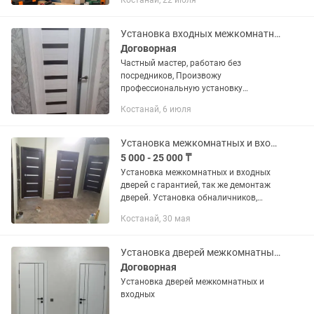
Костанай, 22 июля
Установка входных межкомнатных дверей
Договорная
Частный мастер, работаю без
посредников, Произвожу
профессиональную установку
межкомнатных и металлических
Костанай, 6 июля
дверей всех видов в Костанай и
Костанайской области.
Профессиональные навыки, опыт и...
Установка межкомнатных и входных дверей.
5 000 - 25 000 ₸
Установка межкомнатных и входных
дверей с гарантией, так же демонтаж
дверей. Установка обналичников,
доборной планки.
Костанай, 30 мая
Установка дверей межкомнатных и входных...
Договорная
Установка дверей межкомнатных и
входных