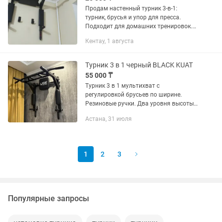
Продам настенный турник 3-в-1:
турник, брусья и упор для пресса.
Подходит для домашних тренировок.
Крепкая металлическая конструкция,
Кентау, 1 августа
мягкие подушки для рук и спины.
Состояние хорошее.
Турник 3 в 1 черный BLACK KUAT
55 000 ₸
Турник 3 в 1 мультихват с
регулировкой брусьев по ширине.
Резиновые ручки. Два уровня высоты
турника. Детям и взсролым. Услуга
Астана, 31 июля
установки за отдельную плату.
1
2
3
Популярные запросы