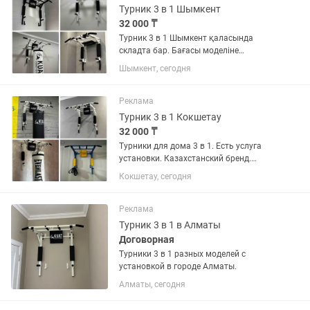
Турник 3 в 1 Шымкент
32 000 ₸
Турник 3 в 1 Шымкент қаласында
складта бар. Бағасы моделіне
байланысты. Орнату қызметі 7000 тг.
Шымкент, сегодня
Жеткізу тегін. Қазақстандық бренд
KUAT
Реклама
Турник 3 в 1 Кокшетау
32 000 ₸
Турники для дома 3 в 1. Есть услуга
установки. Казахстанский бренд.
Гарантия. В наличии в городе
Кокшетау, сегодня
Кокшетау. Доставка бесплатно.
Реклама
Турник 3 в 1 в Алматы
Договорная
Турники 3 в 1 разных моделей с
установкой в городе Алматы.
Алматы, сегодня