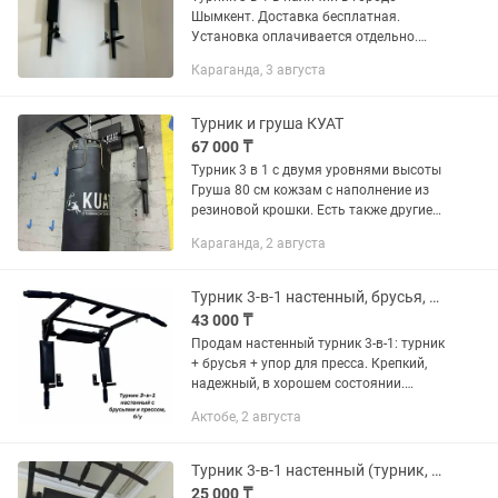
Шымкент. Доставка бесплатная.
Установка оплачивается отдельно.
Нагрузка разная. Смотря какую
Караганда, 3 августа
модель выберите. Работаем каждый
день. Два уровня высоты турника.
Гарантия...
Турник и груша КУАТ
67 000 ₸
Турник 3 в 1 с двумя уровнями высоты
Груша 80 см кожзам с наполнение из
резиновой крошки. Есть также другие
размеры и модели турников и груш.
Караганда, 2 августа
Турник 3-в-1 настенный, брусья, пресс
43 000 ₸
Продам настенный турник 3-в-1: турник
+ брусья + упор для пресса. Крепкий,
надежный, в хорошем состоянии.
Характеристики: •Тип: настенный
Актобе, 2 августа
•Функции: подтягивания, отжимания на
брусьях, упражнения на...
Турник 3-в-1 настенный (турник, брусья, пресс)
25 000 ₸