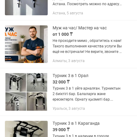
Астана. Посмотреть можно по адресу -
Ул Жошы хана 27 (перед приездом
Астана, 5 августа
позвоните)
Муж на час/ Мастер на час
от 1 000 ₸
Не проходите мимо , обратитесь к нам!
Такого выполнения качества услуги Вы
ещё не встречали! Не верите, звоните и
заказывайте!! МУЖ НА ЧАС | Мистер
Алматы, 3 августа
МАРИО- МАСТЕР НА ВСЕ РУКИ Быстро,
качественно и...
Турник 3 в 1 Орал
32 000 ₸
Турник 3 в 1 үйге арналған. Турниктын
2 биіктігі бар. Балаларға және
ересектерге. Орнату қызметі бар.
Гарантия турникқа Қазақстандық
Уральск, 3 августа
бренд KUAT TURNIKKZ Орал қаласында
бар
Турник 3 в 1 Караганда
39 000 ₸
Турник 3 в 1 в наличии в городе