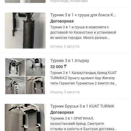
Караганда, позавчера
Есть услуга установки.
Турник 3 в 1 + груша для бокса KUAT
Договорная
Турник 3 в 1 и груша в комплекте с
доставкой по Казахстану и установкой
во многих городах. Много разных
видов моделей и комплектаций.
Астана, 5 августа
Работаем с 2014 года
Турник 3 в 1 Атырау
32 000 ₸
Турник 3 в 1 Қазақстандық бренд KUAT
TURNIKKZ Орнату қызметі бар Жеткізу
тегін Гарантия Турниктын 2 биіктігі бар
(балаларға және ересектерге)
Атырау, 5 августа
Грушалар бар және де боксқа арналған
Турник Брусья 3 в 1 KUAT TURNIK
Договорная
Турники 3 в 1 ОРИГИНАЛ,
казахстанский бренд. Смотрите
отзывы и работы в Быстрая доставка