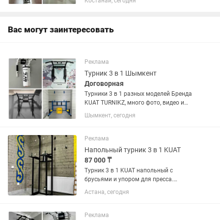
Костанай, сегодня
Вас могут заинтересовать
Реклама
Турник 3 в 1 Шымкент
Договорная
Турники 3 в 1 разных моделей Бренда
KUAT TURNIKZ, много фото, видео и
отзывов можете увидеть у нас. Есть
Шымкент, сегодня
услуга доставки и установки
Реклама
Напольный турник 3 в 1 KUAT
87 000 ₸
Турник 3 в 1 KUAT напольный с
брусьями и упором для пресса.
Цельносварной с нагрузкой 200 кг.
Астана, сегодня
Доставка по Казахстану. Неопреновые
мягкие ручки.
Реклама