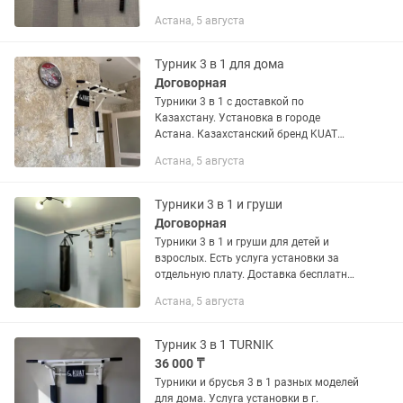
по городу бесплатно . Качественная
Астана, 5 августа
сборка и установка 7000 тг. Звоните в
любое время —...
Турник 3 в 1 для дома
Договорная
Турники 3 в 1 с доставкой по
Казахстану. Установка в городе
Астана. Казахстанский бренд KUAT
TURNIKKZ
Астана, 5 августа
Турники 3 в 1 и груши
Договорная
Турники 3 в 1 и груши для детей и
взрослых. Есть услуга установки за
отдельную плату. Доставка бесплатно.
Гарантия на турники ! Работаем уже 7
Астана, 5 августа
лет.
Турник 3 в 1 TURNIK
36 000 ₸
Турники и брусья 3 в 1 разных моделей
для дома. Услуга установки в г.