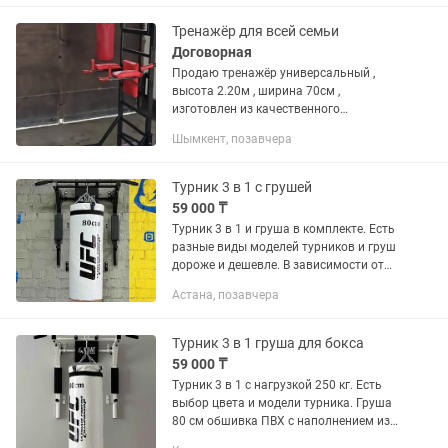
посещение спортзала. Настенный...
Тренажёр для всей семьи
Договорная
Продаю тренажёр универсальный ,
высота 2.20м , ширина 70см ,
изготовлен из качественного
материала , Тренажёр включает в себя
Шымкент, позавчера
, турник , брусья , упраждение для ног ,
рук , спины и т.д. так же...
Турник 3 в 1 с грушей
59 000 ₸
Турник 3 в 1 и груша в комплекте. Есть
разные виды моделей турников и груш
дороже и дешевле. В зависимости от
материала , размера , нагрузки и
Астана, позавчера
комплектации. Есть услуга установки
за отдельную плату.
Турник 3 в 1 груша для бокса
59 000 ₸
Турник 3 в 1 с нагрузкой 250 кг. Есть
выбор цвета и модели турника. Груша
80 см обшивка ПВХ с наполнением из
опилок. Также есть другие виды груш.