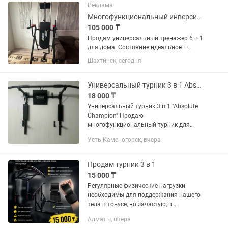
Реклама
Многофункциональный инверсионный тренажер 6 в 1 (Практически новый!)
105 000 ₸
Продам универсальный тренажер 6 в 1
для дома. Состояние идеальное —
практически новый (пользовались
Шахтинск, сегодня
считанные разы, полностью исправен,
все комплектующие на месте). Что
входит в комплекс (6 в 1): 1....
Универсальный турник 3 в 1 Absolute Champion
18 000 ₸
Универсальный турник 3 в 1 "Absolute
Champion" Продаю
многофункциональный турник для
дома. Подходит для подтягиваний,
Усть-Каменогорск, вчера
упражнений на пресс и отжиманий на
брусьях. Можно крепить к стене в
двух...
Продам турник 3 в 1
15 000 ₸
Регулярные физические нагрузки
необходимы для поддержания нашего
тела в тонусе, но зачастую, в
современном ритме жизни, просто не
Алматы, вчера
хватает времени или мотивации на