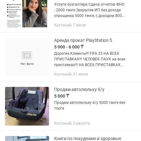
Услуги бухгалтера Сдача отчетов ФНО
- 2000 тенге Закрытие ИП без дохода
упрощенка 5000 тенге, с доходом 8000
тенге, ОУР без дохода 8000 тенге, с
Костанай, 7 июля
доходом 12000 тенге, крестьянское
хозяйство и другие...
Аренда прокат PlayStation 5
5 000 - 6 000 ₸
Дорогие Клиенты!!! FIFA 25 НА ВСЕХ
ПРИСТАВКАХ!!! ЧЕЛОВЕК ПАУК на всех
приставках!!! НА ВСЕХ ПРИСТАВКАХ
МОЖНО ИГРАТЬ В ИНТЕРНЕТЕ!!! Рады
Костанай, 31 июля
предложить вам в аренду приставки
Sony PlayStation 5 и 4....
Продам автолюльку б/у
5 000 ₸
Продам автолюльку б/у 5000 тенге без
торга
Костанай, 5 августа
Книги по похудению и здоровью