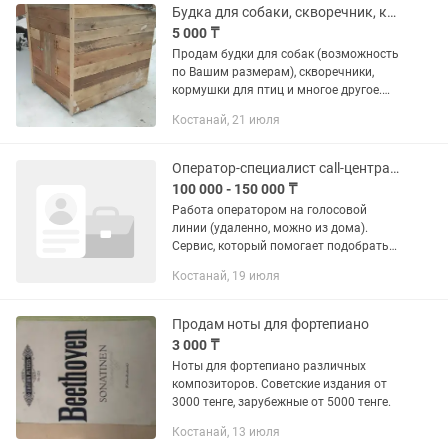
Будка для собаки, скворечник, кормушка
5 000 ₸
Продам будки для собак (возможность
по Вашим размерам), скворечники,
кормушки для птиц и многое другое.
Будки от 30 000, скворечники и
Костанай, 21 июля
кормушки от 5000 тенге. Возможна
отправка в регионы. А также...
Оператор-специалист call-центра (удаленно, подходит студентам)
100 000 - 150 000 ₸
Работа оператором на голосовой
линии (удаленно, можно из дома).
Сервис, который помогает подобрать
людям заем/кредит/ипотеку/
Костанай, 19 июля
автокредит по лучшим условиям.
Клиент оставляет заявку на портале...
Продам ноты для фортепиано
3 000 ₸
Ноты для фортепиано различных
композиторов. Советские издания от
3000 тенге, зарубежные от 5000 тенге.
Костанай, 13 июля