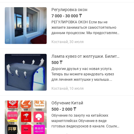
Регулировка окон
7 000 - 30 000 ₸
РЕГУЛИРОВКА ОКОН Если вы не
желаете заниматься самостоятельно
данным процессом. Мы предоставляем
услуги по регулировке фурнитуры
Костанай, 30 июля
любой марки по следующим ценам:
Регулировка створки окна — 7000...
Лампа кувез от желтушки. Билитест
500 ₸
Дорогие друзья у нас новая услуга.
Теперь вы можете арендовать кувез
для лечения желтушки у малыша.
Ультрафиолетовая фотолампа-кювез
Костанай, 10 июля
для лечения неонатальной желтушки у
новорожденных. Эффективность...
Обучение Китай
500 - 2 000 ₸
Обучение по закупу на китайских
маркетплейсах Обучение в виде
готовых видеоуроков в канале. Ссылку
скидываю сразу после оплаты. Доступ