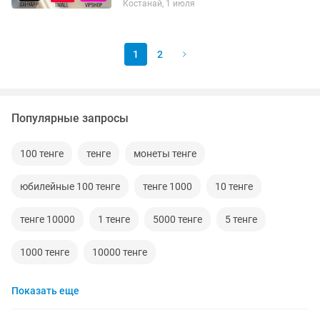
Костанай, 1 июля
навсегда. Изучать материал можете в
любое удобное для Вас...
1
2
Популярные запросы
100 тенге
тенге
монеты тенге
юбилейные 100 тенге
тенге 1000
10 тенге
тенге 10000
1 тенге
5000 тенге
5 тенге
1000 тенге
10000 тенге
Показать еще