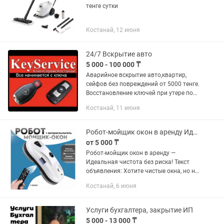
тенге сутки
Костанай, 12 июня
24/7 Вскрытие авто
5 000 - 100 000 ₸
Аварийное вскрытие авто,квартир,
сейфов без повреждений от 5000 тенге.
Восстановление ключей при утере по
замку зажигания от 10000 тенге.
Костанай, 11 июня
Прописка смарт ключей, чипы для
автозапуска, ремонт...
Робот-мойщик окон в аренду Идеальная чистота без риска!
от 5 000 ₸
Робот-мойщик окон в аренду —
Идеальная чистота без риска! Текст
объявления: Хотите чистые окна, но не
хотите тратить весь день на уборку
Костанай, 6 июня
или рисковать, работая на высоте?
Возьмите в аренду...
Услуги бухгалтера, закрытие ИП
5 000 - 13 000 ₸