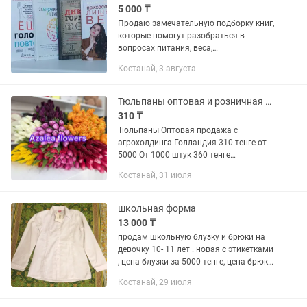
5 000 ₸
Продаю замечательную подборку книг,
которые помогут разобраться в
вопросах питания, веса,
психосоматики и стиля. Книги в
Костанай, 3 августа
идеальном состоянии, бережное
хранение. Отличный шанс приобрести
качественную...
Тюльпаны оптовая и розничная продажа цветы
310 ₸
Тюльпаны Оптовая продажа с
агрохолдинга Голландия 310 тенге от
5000 От 1000 штук 360 тенге
Белорусский местный от 440тенге
Костанай, 31 июля
подробный прайс можете запросить на
Розничная продажа проспект Абая 1...
школьная форма
13 000 ₸
продам школьную блузку и брюки на
девочку 10- 11 лет . новая с этикетками
, цена блузки за 5000 тенге, цена брюк
за 8000 тенге. можно по отдельности
Костанай, 29 июля
купить .