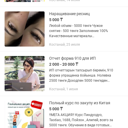
Костанай, 14 июня
КАЧЕСТВЕННО, оперативно. 2500-5000
тенге за час (зависит от...
Наращивание ресниц
5 000 ₸
Любой объем - 5000 тенге Чужое
снятие - 500 тенге Заполнение 100%
Качественные материалы
Сертифицированный Мастер Все
Костанай, 25 июля
расходники одноразовые, стерильно
Район береке
Отчет форма 910 для ИП
2 000 - 20 000 ₸
ИП отчеттарын тапсырып беремін, 910
форма упращенка бойынша. Нолевка
2500 тенге Доходпен 5000 тенгеден
бастап ИП ашу ИП жабу
Костанай, 1 июня
Полный курс по закупу из Китая
5 000 ₸
‼️МЕГА АКЦИЯ‼️ Курс Пиндуодуо,
Таобао, 1688, Пойзон , Алипей, всего за
5000 тенге. Обучение в виде готовых