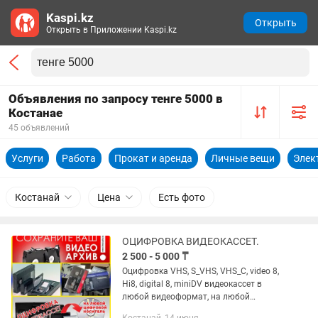
Kaspi.kz
Открыть
Открыть в Приложении Kaspi.kz
Объявления по запросу тенге 5000 в
Костанае
45 объявлений
Услуги
Работа
Прокат и аренда
Личные вещи
Элек
Костанай
Цена
Есть фото
ОЦИФРОВКА ВИДЕОКАССЕТ.
2 500 - 5 000 ₸
Оцифровка VHS, S_VHS, VHS_C, video 8,
Hi8, digital 8, miniDV видеокассет в
любой видеоформат, на любой
цифровой носитель. МАКСИМАЛЬНО