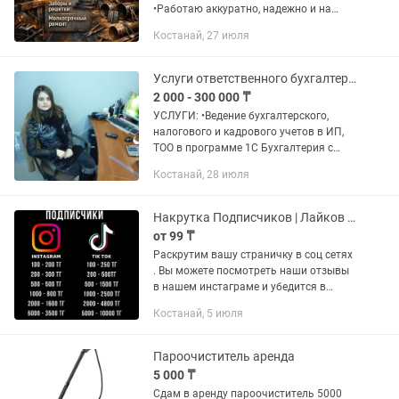
•Работаю аккуратно, надежно и на
совесть! Если лопнул шов, треснул
Костанай, 27 июля
металл, провисли ворота или
конструкция требует усиления —...
Услуги ответственного бухгалтера, онлайн по всему Казахстану
2 000 - 300 000 ₸
УСЛУГИ: •Ведение бухгалтерского,
налогового и кадрового учетов в ИП,
ТОО в программе 1С Бухгалтерия с
новыми изменениями 2026 года [цена
Костанай, 28 июля
зависит от объема работы], полное
сопровождение под ключ....
Накрутка Подписчиков | Лайков | Instagram | TikTok | YouTube
от 99 ₸
Раскрутим вашу страничку в соц сетях
. Вы можете посмотреть наши отзывы
в нашем инстаграме и убедится в
нашей честности и прозрачности . -Без
Костанай, 5 июля
Банов. -Без Блокировок. -ПАРОЛЬ НЕ
НУЖЕН. Пишите...
Пароочиститель аренда
5 000 ₸
Сдам в аренду пароочиститель 5000