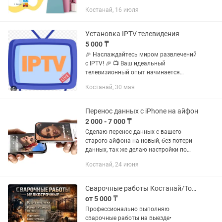
видеоуроков в ТГ канале. Ссылку даю
Костанай, 16 июля
сразу после оплаты.Доступ
бессрочный ✅ Изучать можете в...
Установка IPTV телевидения
5 000 ₸
🎉 Наслаждайтесь миром развлечений
с IPTV! 🎉 📺 Ваш идеальный
телевизионный опыт начинается
здесь! — 5000+ каналов со всего мира:
Костанай, 30 мая
фильмы, сериалы, спорт, детские
передачи и многое другое! — HD и 4K...
Перенос данных с iPhone на айфон
2 000 - 7 000 ₸
Сделаю перенос данных с вашего
старого айфона на новый, без потери
данных, так же делаю настройки по
iCloud, создание нового айклауда,
Костанай, 24 июня
чтобы приложения скачивались. По
всем вопросам обращаться на ...
Сварочные работы Костанай/Тобол
от 5 000 ₸
Профессионально выполняю
сварочные работы на выезде•