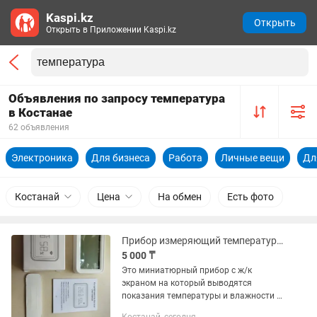
Kaspi.kz
Открыть
Открыть в Приложении Kaspi.kz
Объявления по запросу температура
в Костанае
62 объявления
Электроника
Для бизнеса
Работа
Личные вещи
Дл
Костанай
Цена
На обмен
Есть фото
Прибор измеряющий температуру и влажность с передачей показаний по WiFi
5 000 ₸
Это миниатюрный прибор с ж/к
экраном на который выводятся
показания температуры и влажности в
месте где он находится. Диапазон