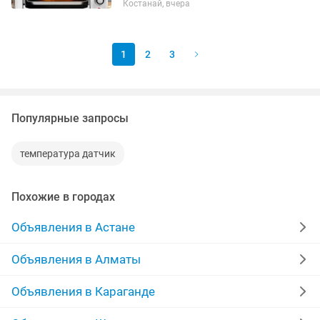
Костанай, вчера
об окончании приготовления, световой
индикатор работы,...
1
2
3
Популярные запросы
температура датчик
Похожие в городах
Объявления в Астане
Объявления в Алматы
Объявления в Караганде