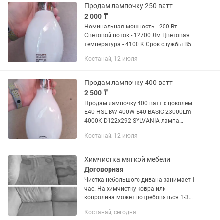
Продам лампочку 250 ватт
2 000 ₸
Номинальная мощность - 250 Вт
Световой поток - 12700 Лм Цветовая
температура - 4100 K Срок службы B50
- 16000 ч Ток лампы - 2,1 А Цоколь - E40
Костанай, 12 июля
Продам лампочку 400 ватт
2 500 ₸
Продам лампочку 400 ватт с цоколем
Е40 HSL-BW 400W E40 BASIC 23000Lm
4000K D122x292 SYLVANIA лампа
ртутная ДРЛ Номинальная мощность -
Костанай, 12 июля
400 Вт Световой поток - 23000 Лм
Цветовая температура - 4000...
Химчистка мягкой мебели
Договорная
Чистка небольшого дивана занимает 1
час. На химчистку ковра или
ковролина может потребоваться 1-3
часа. Полная просушка изделия
Костанай, сегодня
проходит в естественных условиях и