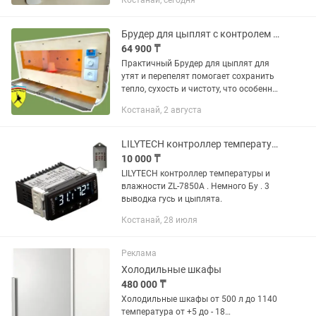
Костанай, сегодня
измерений по температуре от -10 до
+60°С, по влажности от 0 до 100%....
Брудер для цыплят с контролем температуры и света
64 900 ₸
Практичный Брудер для цыплят для
утят и перепелят помогает сохранить
тепло, сухость и чистоту, что особенно
важно в первые недели выращивания.
Костанай, 2 августа
Брудер для цыплят для утят и
перепелят от KADYROV...
LILYTECH контроллер температуры и влажности ZL-7850A
10 000 ₸
LILYTECH контроллер температуры и
влажности ZL-7850A . Немного Бу . 3
выводка гусь и цыплята.
Костанай, 28 июля
Реклама
Холодильные шкафы
480 000 ₸
Холодильные шкафы от 500 л до 1140
температура от +5 до - 18