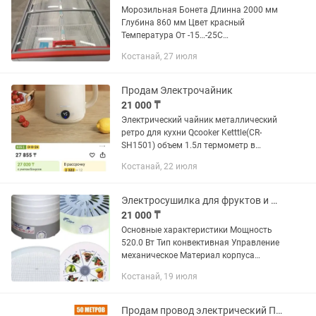
Морозильная Бонета Длинна 2000 мм
Глубина 860 мм Цвет красный
Температура От -15…-25С
Производство Россия Костанай улица
Костанай, 27 июля
Карбышева 16 Здание Машинный
Двор офис ИП Шайгоз
Продам Электрочайник
21 000 ₸
Электрический чайник металлический
ретро для кухни Qcooker Ketttle(CR-
SH1501) объем 1.5л термометр в
режиме реального времени режимы
Костанай, 22 июля
температура воды 45,55,65,75,85,100
градусов Закипание воды за...
Электросушилка для фруктов и овощей
21 000 ₸
Основные характеристики Мощность
520.0 Вт Тип конвективная Управление
механическое Материал корпуса
пластик Материал поддонов пластик
Костанай, 19 июля
Количество поддонов 5 Температура
сушки 30-70°C Объем 20.0...
Продам провод электрический ПВС 4х0,75 кв.мм