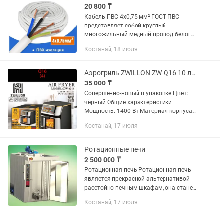
20 800 ₸
Кабель ПВС 4х0,75 мм² ГОСТ ПВС
представляет собой круглый
многожильный медный провод белого
цвета в изоляции и оболочке из ПВХ
Костанай, 18 июля
пластиката. Изделие применяется для
изготовления удлинительных...
Аэрогриль ZWILLON ZW-Q16 10 л чёрный
35 000 ₸
Совершенно-новый в упаковке Цвет:
чёрный Общие характеристики
Мощность: 1400 Вт Материал корпуса:
пластик, металл Материал рабочей
Костанай, 17 июля
поверхности: металл, антипригарное
покрытие Управление:...
Ротационные печи
2 500 000 ₸
Ротационная печь Ротационная печь
является прекрасной альтернативой
расстойно-печным шкафам, она станет
незаменим помощником для вашего
Костанай, 17 июля
производства или пекарни. С ее
использованием у вас откроются...