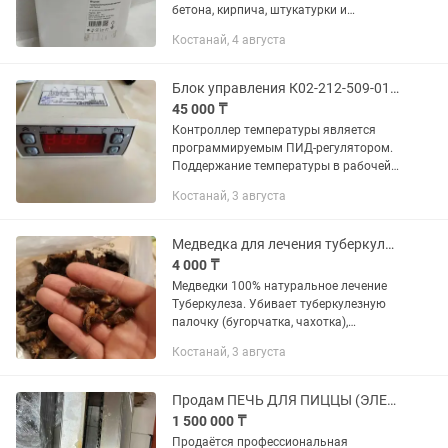
бетона, кирпича, штукатурки и
рубероида не требует грунтования
Костанай, 4 августа
специальными составами! Техническая
информация Гидроизоляционная
мастика на...
Блок управления К02-212-509-01 для сушильного шкафа ШС-80, Гродторгмаш
45 000 ₸
Контроллер температуры является
программируемым ПИД-регулятором.
Поддержание температуры в рабочей
зоне оборудования выполняется
Костанай, 3 августа
автоматически, исходя из среднего
арифметического значения
температуры...
Медведка для лечения туберкулеза.
4 000 ₸
Медведки 100% натуральное лечение
Туберкулеза. Убивает туберкулезную
палочку (бугорчатка, чахотка),
воспаление легких, пневмонию,
Костанай, 3 августа
бронхит, долговременный кашель,
кисту на легких, плеврит, а также...
Продам ПЕЧЬ ДЛЯ ПИЦЦЫ (ЭЛЕКТРИЧЕСКАЯ)
1 500 000 ₸
Продаётся профессиональная