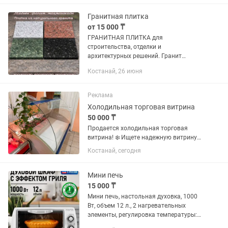
может. занимать от 3 до 5 часов, в...
Гранитная плитка
от 15 000 ₸
ГРАНИТНАЯ ПЛИТКА для
строительства, отделки и
архитектурных решений. Гранит
применяется для: — облицовки
Костанай, 26 июня
фасадов зданий — ступеней, крылец и
входных групп — подоконников —
столешниц (кухни, ванные...
Реклама
Холодильная торговая витрина
50 000 ₸
Продается холодильная торговая
витрина! ❄️ Ищете надежную витрину
для магазина, кафе или отдела с
Костанай, сегодня
продуктами? Тогда это отличный
вариант! ✅ Полностью в рабочем
состоянии. ✅ Хорошо охлаждает и...
Мини печь
15 000 ₸
Мини печь, настольная духовка, 1000
Вт, объем 12 л., 2 нагревательных
элементы, регулировка температуры:
70°С - 230°С, таймер до 30 мин., сигнал