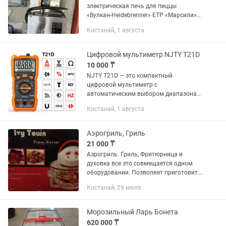
электрическая печь для пиццы
«Вулкан-Heidebrenner» ЕТР «Марсили»
— отличное решение для пиццерии,
Костанай, 1 августа
кафе или фастфуда. Идеально для
пиццы, выпечки и горячих блюд ...
Цифровой мультиметр NJTY T21D
10 000 ₸
NJTY T21D — это компактный
цифровой мультиметр с
автоматическим выбором диапазона и
поддержкой функции True RMS,
Костанай, 1 августа
предназначенный для бытового и
полупрофессионального
использования. Прибор имеет 6000...
Аэрогриль, Гриль
21 000 ₸
Аэрогриль. Гриль, Фритюрница и
духовка все это совмещается одном
оборудовании. Позволяет приготовить
много видов здоровой и полезной
Костанай, 29 июля
пищи, при этом вкусной и без
применения жиров и масла. Можно...
Морозильный Ларь Бонета
620 000 ₸