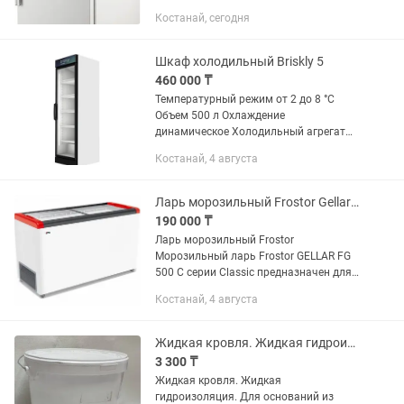
.Подключение 220в фирма Полаир.
Костанай, сегодня
Автоматическая система оттайки ,
микропроцессор температурный
настройки режимов.
Шкаф холодильный Briskly 5
460 000 ₸
Температурный режим от 2 до 8 °C
Объем 500 л Охлаждение
динамическое Холодильный агрегат
встроенный Исполнение двери
Костанай, 4 августа
прозрачная Напряжение 220 В Ширина
595 мм Глубина 730 мм Высота 2064
мм Вес (без...
Ларь морозильный Frostor Gellar FG 500 C красный
190 000 ₸
Ларь морозильный Frostor
Морозильный ларь Frostor GELLAR FG
500 C серии Classic предназначен для
демонстрации, заморозки и
Костанай, 4 августа
длительного хранения продуктов и
полуфабрикатов на предприятиях...
Жидкая кровля. Жидкая гидроизоляция. Уф -стойкая
3 300 ₸
Жидкая кровля. Жидкая
гидроизоляция. Для оснований из