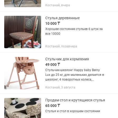
повреждений. Устойчивый и
Костанай, вчера
безопасный Съемный столик Растущий
стул Ремни безопасности Легко...
Стулья деревянные
10 000 ₸
Хорошее состояние стульев 6 штук за
все 10000
Костанай, позавчера
Стульчик для кормления
49 000 ₸
Стульчик-шезлонг Happy baby Berny
Lux до 25 кг, для маленьких делается в
шезлонг, 4 поворотных колеса,
складной, вкладыш из хлопка, ПИСАТЬ
Костанай, 3 августа
на
Продам стол и крутящиеся стулья
65 000 ₸
Стулья и стол в хорошем состоянии