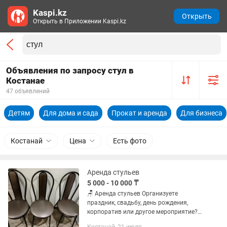
Kaspi.kz
Открыть
Открыть в Приложении Kaspi.kz
Объявления по запросу стул в
Костанае
47 объявлений
Детям
Для дома и сада
Прокат и аренда
Для бизнеса
Костанай
Цена
Есть фото
Аренда стульев
5 000 - 10 000 ₸
🪑 Аренда стульев Организуете
праздник, свадьбу, день рождения,
корпоратив или другое мероприятие?
Предлагаем в аренду удобные и