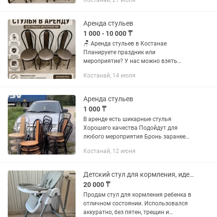
Костанай, 21 июля
аккуратные стулья для любого
события. ✅ Чистые и в отличном...
Аренда стульев
1 000 - 10 000 ₸
🪑 Аренда стульев в Костанае
Планируете праздник или
мероприятие? У нас можно взять
стулья в аренду на любой срок! ✅
Костанай, 14 июля
Чистые и аккуратные стулья ✅
Посуточная аренда ✅ Доступные цены
✅ Для любых...
Аренда стульев
1 000 ₸
В аренде есть шикарные стулья
Хорошего качества Подойдут для
любого мероприятия Бронь заранее
Есть доставка 1 стул 1000
Костанай, 12 июня
Детский стул для кормления, идеальное состояние
20 000 ₸
Продам стул для кормления ребенка в
отличном состоянии. Использовался
аккуратно, без пятен, трещин и