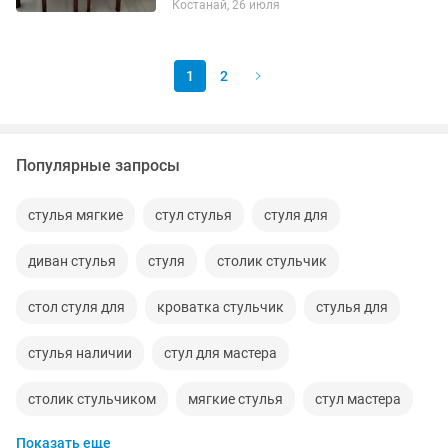
Костанай, 26 июля
1
2
Популярные запросы
стулья мягкие
стул стулья
стуля для
диван стулья
стуля
столик стульчик
стол стуля для
кроватка стульчик
стулья для
стулья наличии
стул для мастера
столик стульчиком
мягкие стулья
стул мастера
Показать еще
стул роза