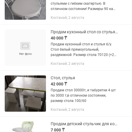
стульями с гибким скатертью. В
отличном состоянии! Размеры 90 на
120, если раздвинуть еще больше!
Костанай, 2 августа
Продам кухонный стол со стульями
40 000 ₸
Продам кухонный стол и стулья б/у.
Стол белый прямоугольный,
раздвижной. Размер стола 70120 (+20
см). Продам 4 стула, цвет белый,
Костанай, 2 августа
каркас металлический, сидения и
спинка частично кожзам мягкий.
Стол, стулья
42 000 ₸
Продам стол 30000т, и табуретки 4 шт
по 3000 т,в отличном состоянии,
размер стола 100/60
Костанай, 2 августа
Продам детский стульчик для кормления
7 000 ₸