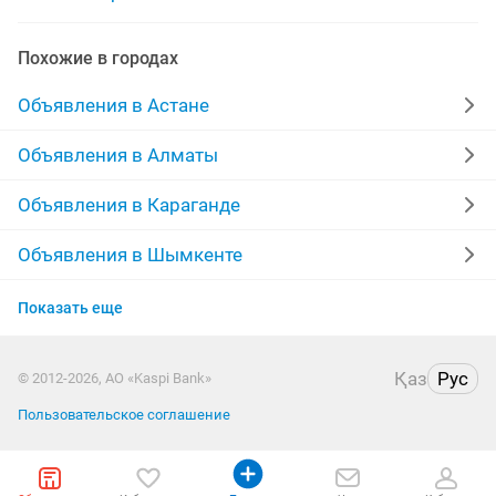
Похожие в городах
Объявления в Астане
Объявления в Алматы
Объявления в Караганде
Объявления в Шымкенте
Объявления в Усть-Каменогорске
Показать еще
Объявления в Актобе
Қаз
Рус
© 2012-2026, АО «Kaspi Bank»
Объявления в Актау
Пользовательское соглашение
Объявления в Таразе