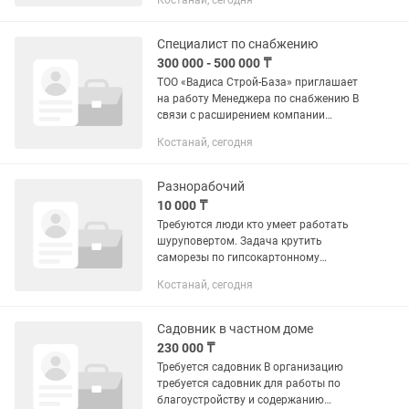
Костанай, сегодня
Специалист по снабжению
300 000 - 500 000 ₸
ТОО «Вадиса Строй-База» приглашает
на работу Менеджера по снабжению В
связи с расширением компании
приглашаем в команду ответственного
Костанай, сегодня
и инициативного специалиста по
снабжению. Обязанности: Поиск...
Разнорабочий
10 000 ₸
Требуются люди кто умеет работать
шуруповертом. Задача крутить
саморезы по гипсокартонному
профилю. Опыт работы на стройке
Костанай, сегодня
плюс.
Садовник в частном доме
230 000 ₸
Требуется садовник В организацию
требуется садовник для работы по
благоустройству и содержанию