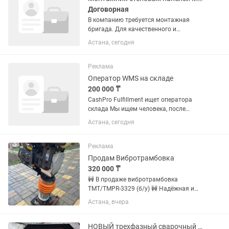
Договорная
В компанию требуется монтажная
бригада. Для качественного и
аккуратного монтажа МДФ-панелей на
Астана, сегодня
стены в жилых и коммерческих
помещениях. 📍 География работы:
Астана 📆 Начало работ: срочно 💼
Реклама
Формат...
Оператор WMS на складе
200 000 ₸
CashPro Fulfillment ищет оператора
склада Мы ищем человека, после
которого товары не теряются, коробки
Астана, сегодня
стоят ровно, а на складе нет хаоса :)
CashPro Fulfillment — современный
тёплый...
Реклама
Продам Вибротрамбовка
320 000 ₸
🚧 В продаже вибротрамбовка
TMT/TMPR-3329 (б/у) 🚧 Надёжная и
мощная техника для уплотнения
Астана, вчера
грунта, щебня, песка и подготовки
основания под брусчатку, фундамент и
дорожные работы. Полностью в
НОВЫЙ трехфазный сварочный аппарат Ресанта САИ-315 (380V)