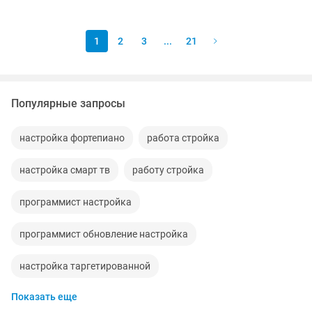
другие материалы Быстрая...
1
2
3
...
21
Популярные запросы
настройка фортепиано
работа стройка
настройка смарт тв
работу стройка
программист настройка
программист обновление настройка
настройка таргетированной
Показать еще
программист установка настройка