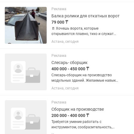
упаковке Съемный капюшон
Светоотражающие полосы
Реклама
Огнестойкая...
Балка ролики для откатных ворот
79 000 ₸
🚪 Хочешь ворота, которые
открываются плавно, тихо и служат
годами? Тогда смотри сюда 👇 🔥
Астана, сегодня
Комплект балок и роликов для
ОТКАТНЫХ ВОРОТ — это не просто
железо, это НАДЁЖНОСТЬ, которую ты
Реклама
чувствуешь...
Слесарь- сборщик
400 000 - 450 000 ₸
Слесарь-сборщик на производство
модульных зданий. Желаемые навыки:
- сборка каркаса из
Астана, сегодня
металлоконструкций - утепление
минеральной ватой - установка окон,
дверей - возведение стен и перегородок
Реклама
из...
Сборщик на производстве
200 000 - 400 000 ₸
Требуется умение работать с
инструментом, сообразительность,
находчивость, желательно опыт