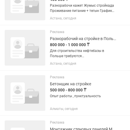
Разнорабочи кажет Жумыс стройкада
Проживание питание + тегын График
8ден 7ге дейын Жумыс Павлодар
Астана, сегодня
қаласында Требуются разнорабочие
Работа на стройке Проживание +
питание бесплатно График с...
Реклама
Разнорабочий на стройке в Польше
800 000 - 1 000 000 ₸
Для строительства нефтебазы в
Польше требуются
разнорабочие.Проживание бесплатно
Астана, сегодня
на территории стройки.Все вопросы по
номеру в объявлении.
Реклама
Бетонщик на стройке
500 000 - 800 000 ₸
Опыт работы , пунктуальность
Алматы, сегодня
Реклама
Монтажник стеновых панелей МДФ