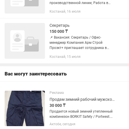
производственной линии; Работа в
цеху с современным оборудованием;
Костанай, 16 июля
Помощь в сборке и упаковке оконных
конструкций,...
Секретарь
150 000 ₸
📌 Вакансия: Секретарь / Офис-
менеджер Компания Арм Строй
Проэкт+ приглашает сотрудника в
офис в центре города 🌆 Что нужно
Костанай, 15 июля
делать: •Принимать звонки и
встречать посетителей; •Вести
простую...
Вас могут заинтересовать
Реклама
Продам зимний рабочий мужской комбинезон
30 000 ₸
Продается новый зимний утепленный
комбинезон BORKIT Safety / Portwest.
Характеристики: Размер: 3XL Цвет:
Актобе, сегодня
темно-синий Состояние: новый, в