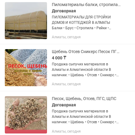
Пиломатериалы балки, стропила, обрешетка, брус, обрезная не обрезная
Договорная
ПИЛОМАТЕРИАЛЫ ДЛЯ СТРОЙКИ
ДОМОВ И КОТТЕДЖЕЙ В АЛМАТЫ
Балки • Брус • Стропила • Рейки •
Обрешётка Всё для надёжного
Алматы, сегодня
строительства из качественной сосны.
Дерево поставляется и
обрабатывается для вас...
Щебень Отсев Сникерс Песок ПГС ГШС ЩПС Камень Гравий Уголь Окатыш Чернозем
4 000 ₸
Продажа сыпучих материалов в
Алматы и Алматинской области В
наличии: • Щебень • Отсев • Сникерс •
Скальник • Песок • ПГС • ГШС • ЩПС •
Алматы, сегодня
Глина • Грунт • Чернозём • Гравий и
другие материалы Быстрая...
Песок, Щебень, Отсев, ПГС, ЩПС
Договорная
Продажа сыпучих материалов в
Алматы и Алматинской области В
наличии: • Щебень • Отсев • Сникерс •
Скальник • Песок • ПГС • ГШС • ЩПС •
Алматы, сегодня
Глина • Грунт • Чернозём • Гравий и