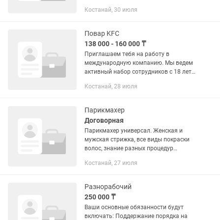
территории. Обязанности: уход за
Костанай, 30 июля
зелёными насаждениями и
поддержание порядка на...
Повар KFC
138 000 - 160 000 ₸
Приглашаем тебя на работу в
международную компанию. Мы ведем
активный набор сотрудников с 18 лет в
рестораны KFC. Мы предлагаем:
Костанай, 28 июля
гибкий график работы – при работе по
графику 5/2 заработная плата от...
Парикмахер
Договорная
Парикмахер универсал. Женская и
мужская стрижка, все виды покраски
волос, знание разных процедур
желательно. Работа на проценты
Костанай, 27 июля
(40/60).
Разнорабочий
250 000 ₸
Ваши основные обязанности будут
включать: Поддержание порядка на