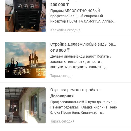
рабочем...
200 000 ₸
Продам АБСОЛЮТНО НОВЫЙ
профессиональный сварочный
инвертор РЕСАНТА САИ-315А. Аппарат
новый, в работе не был, в заводской
Каскелен, сегодня
коробке! Отличный мощный
инструмент для промышленного
использования, стройки,...
Стройка Делаем любые виды работ
от 3 000 ₸
Делаем любые виды работ Копать ,
закопать , выкопать , отнести ,
загрузить , выгрузить , сломать ,
построить , шкурка , покраска
Тараз, сегодня
Отделка ремонт стройка...
Договорная
Профессионально!!! С нуля до ключа!!!
Ремонт отделка!!! Кладка кирпича Пено
блока Песко блок Кирпич.и.т д
Штукатурка под маяк. Левкас.
Тараз, сегодня
Леонардо.Песок .Шелк.Обои.
Электрика. Сантехника. Все...