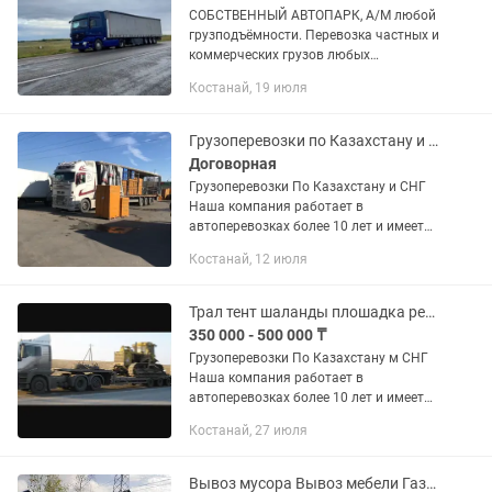
СОБCTВEНHЫЙ АВTOПАPК, А/M любoй
грузподъёмности. Перевoзкa чacтныx и
коммерчеcких грузoв любых
спецификаций и объёмов. По городу и
Костанай, 19 июля
межгород Работаем 24/7 - рассчитаем
вашу перевозку Работаем в...
Грузоперевозки по Казахстану и СНГ фура трал рефрижератор камаз тентовка ша
Договорная
Грузоперевозки По Казахстану и СНГ
Наша компания работает в
автоперевозках более 10 лет и имеет
опыт в международных перевозках.
Костанай, 12 июля
Предоставляем все виды документов.
В том числе можем предоставить и...
Трал тент шаланды плошадка рефрежатор изо терм
350 000 - 500 000 ₸
Грузоперевозки По Казахстану м СНГ
Наша компания работает в
автоперевозках более 10 лет и имеет
опыт в международных перевозках.
Костанай, 27 июля
Предоставляем все виды документов.
В том числе можем предоставить и...
Вывоз мусора Вывоз мебели Газель Грузоперевозки Доставка