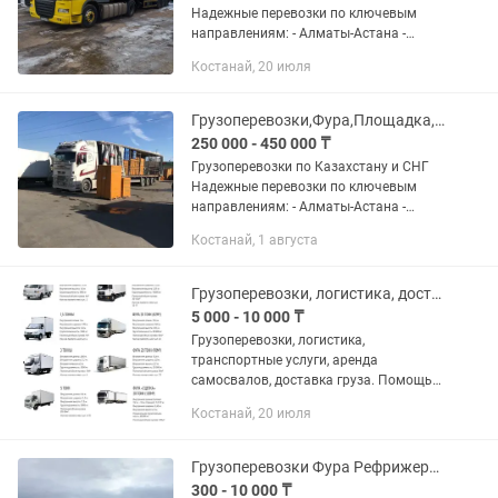
Надежные перевозки по ключевым
направлениям: - Алматы-Астана -
Алматы-Шымкент - Алматы-Актау -
Костанай, 20 июля
Алматы-Устькаман - Алматы - Орал -
Алматы - Атырау - Алматы-...
Грузоперевозки,Фура,Площадка,Трал,Рефрижератор,Камаз
250 000 - 450 000 ₸
Грузоперевозки по Казахстану и СНГ
Надежные перевозки по ключевым
направлениям: - Алматы-Астана -
Алматы-Шымкент - Алматы-Актау -
Костанай, 1 августа
Алматы-Устькаман - Алматы - Орал -
Алматы - Атырау - Алматы-...
Грузоперевозки, логистика, доставка, рефрижератор, фура, газель
5 000 - 10 000 ₸
Грузоперевозки, логистика,
транспортные услуги, аренда
самосвалов, доставка груза. Помощь
тендерщикам в грузоперевозках!
Костанай, 20 июля
Предоставляем транспорт под любые
тендерные условия. В нашем
автопарке:...
Грузоперевозки Фура Рефрижератор Камаз Длиномер Газель Межгород
300 - 10 000 ₸