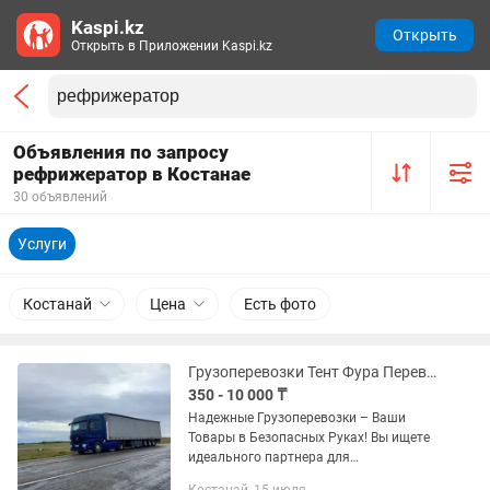
Kaspi.kz
Открыть
Открыть в Приложении Kaspi.kz
Объявления по запросу
рефрижератор в Костанае
30 объявлений
Услуги
Костанай
Цена
Есть фото
Грузоперевозки Тент Фура Перевозка грузов Рефрижераторы Длинномер Газель
350 - 10 000 ₸
Надежные Грузоперевозки – Ваши
Товары в Безопасных Руках! Вы ищете
идеального партнера для
грузоперевозок? Наша компания - ваш