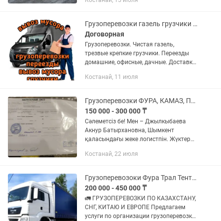
Костанай, 15 июля
надежный путь к успешной доставке!
Круглосуточная поддержка — на...
Грузоперевозки газель грузчики доставка холодильника переезды
Договорная
Грузоперевозки. Чистая газель,
трезвые крепкие грузчики. Переезды
домашние, офисные, дачные. Доставка,
перевозка мебели дивана
Костанай, 11 июля
холодильника пианино стиралки
газплиты
Грузоперевозки ФУРА, КАМАЗ, ПЛОЩАДКА, РЕФРИЖЕРАТОР, ГАЗЕЛЬ, ТЕНТ
150 000 - 300 000 ₸
Сәлеметсіз бе! Мен – Джылкыбаева
Акнур Батырхановна, Шымкент
қаласындағы жеке логистпін. Жүктерді
Қазақстан бойынша уақытылы және
Костанай, 22 июля
қауіпсіз жеткізумен айналысамын. ✅
Жауапкершілік ✅ Қолжетімді баға...
Грузоперевозоки Фура Трал Тент Камаз Логистика Рефрижератора
200 000 - 450 000 ₸
🚛 ГРУЗОПЕРЕВОЗКИ ПО КАЗАХСТАНУ,
СНГ, КИТАЮ И ЕВРОПЕ Предлагаем
услуги по организации грузоперевозки