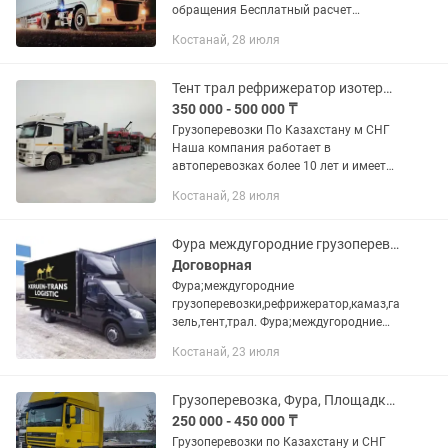
обращения Бесплатный расчет
стоимости Попутный груз-заказ Фуры
Костанай, 28 июля
ГАЗели, Валдай, Рефрижератор
Тент трал рефрижератор изотерм 120 ка газель 5 тоник 10 тоник плащадка
350 000 - 500 000 ₸
Грузоперевозки По Казахстану м СНГ
Наша компания работает в
автоперевозках более 10 лет и имеет
опыт в международных перевозках.
Костанай, 28 июля
Предоставляем все виды документов.
В том числе можем предоставить и...
Фура междугородние грузоперевозки,рефрижератор,камаз,газель,тент,трал.
Договорная
Фура;междугородние
грузоперевозки,рефрижератор,камаз,га
зель,тент,трал. Фура;междугородние
грузоперевозки.По
Костанай, 23 июля
городу,Камаз,рефрижератор,тент С
необходимостью транспортировки
каких-либо грузов...
Грузоперевозка, Фура, Площадка, Трал, Рефрижератор Камаз
250 000 - 450 000 ₸
Грузоперевозки по Казахстану и СНГ