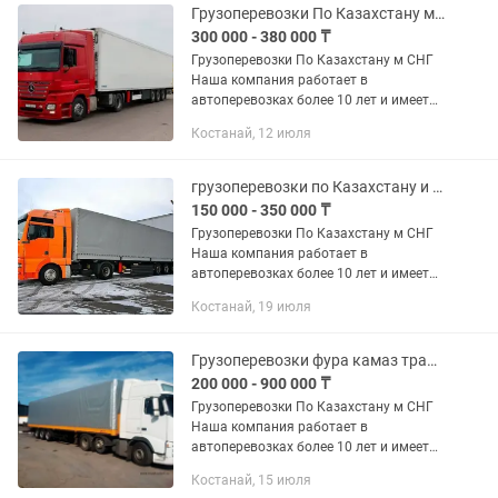
Грузоперевозки По Казахстану м СНГ
300 000 - 380 000 ₸
Грузоперевозки По Казахстану м СНГ
Наша компания работает в
автоперевозках более 10 лет и имеет
опыт в международных перевозках.
Костанай, 12 июля
Предоставляем все виды документов.
В том числе можем предоставить и...
грузоперевозки по Казахстану и СНГ Фура Камаз Трал Реф Газель Костанай
150 000 - 350 000 ₸
Грузоперевозки По Казахстану м СНГ
Наша компания работает в
автоперевозках более 10 лет и имеет
опыт в международных перевозках.
Костанай, 19 июля
Предоставляем все виды документов.
В том числе можем предоставить и...
Грузоперевозки фура камаз трал реф с Костанай по Казахстану и СНГ дешево
200 000 - 900 000 ₸
Грузоперевозки По Казахстану м СНГ
Наша компания работает в
автоперевозках более 10 лет и имеет
опыт в международных перевозках.
Костанай, 15 июля
Предоставляем все виды документов.