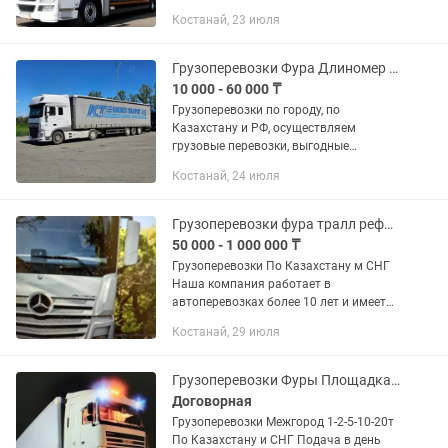
любой сложности. ✅ Перевозки по
Костанай, 23 июля
всему Казахстану ✅ Международные
перевозки по странам СНГ ✅...
Грузоперевозки Фура Длиномер Рефрижератор Площадка Трал
10 000 - 60 000 ₸
Грузоперевозки по городу, по
Казахстану и РФ, осуществляем
грузовые перевозки, выгодные
условия, работаем без выходных,
Костанай, 24 июля
оплата на ОУР с НДС и без НДС
Грузоперевозки фура тралл рефрижератор площадка тент
50 000 - 1 000 000 ₸
Грузоперевозки По Казахстану м СНГ
Наша компания работает в
автоперевозках более 10 лет и имеет
опыт в международных перевозках.
Костанай, 29 июля
Предоставляем все виды документов.
В том числе можем предоставить и...
Грузоперевозки Фуры Площадка Трал Рефрижератор
Договорная
Грузоперевозки Межгород 1-2-5-10-20т
По Казахстану и СНГ Подача в день