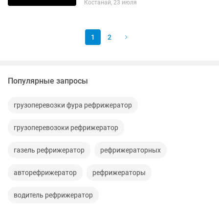
Костанай, 23 июля
Предоставляем все виды документов.
В том числе можем предоставить и...
1
2
Популярные запросы
грузоперевозки фура рефрижератор
грузоперевозоки рефрижератор
газель рефрижератор
рефрижераторных
авторефрижератор
рефрижераторы
водитель рефрижератор