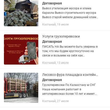
Договорная
Вывоз утилизация мусора и хлама
барахла Вывоз строительного мусора
Вывоз старой мебели домашний хлам
диваны кресла холодильники
Костанай, 19 июля
стиральные машины газовые плиты на
свалку. Очищаем квартиры гаражи...
Услуги грузоперевозки
Договорная
ПИСАТЬ НА Вы можете быть уверены в
том, что мы будем круглосуточно на
связи и возьмем на себя как
стандартную деятельность по
Костанай, 13 июля
перевозке грузов, так и решение
непредвидимых проблем. Поченьу
клиенты...
Лесовоз фура плащадка контейнеровоз 120 ка цементовоз зерновоз
Договорная
Грузоперевозки По Казахстану м СНГ
Наша компания работает в
автоперевозках более 10 лет и имеет
опыт в международных перевозках.
Костанай, 27 июля
Предоставляем все виды документов.
В том числе можем предоставить и...