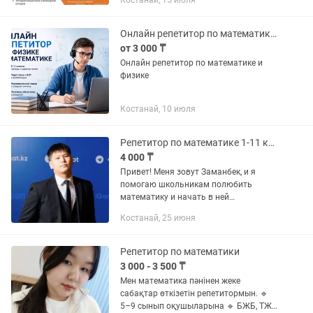
Костанай, 15 июля
Онлайн репетитор по математике и физике
от 3 000 ₸
Онлайн репетитор по математике и
физике
Костанай, 10 июля
Репетитор по математике 1-11 классы Алгебра, Геометрия, Мат.грам
4 000 ₸
Привет! Меня зовут Заманбек, и я
помогаю школьникам полюбить
математику и начать в ней
разбираться. • 5–11 классы • Алгебра /
Костанай, 25 июня
Геометрия / Математика /
Математическая грамотность •
Подготовка к ЕНТ,...
Репетитор по математики
3 000 - 3 500 ₸
Мен математика пәнінен жеке
сабақтар өткізетін репетитормын. 🔹
5–9 сынып оқушыларына 🔹 БЖБ, ТЖБ-