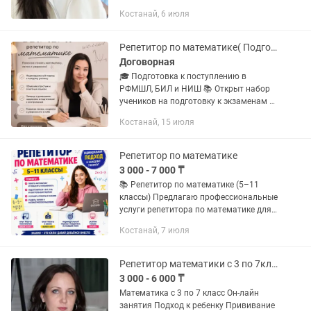
ға дайындық 🔹 Үй тапсырмасын
Костанай, 6 июля
түсіндіру 🔹 Логикалық есептерді
шығару Сабақ барысында: ✔️ Әр
оқушыға...
Репетитор по математике( Подготовка к РФМШЛ, БЫЛ и НИШ
Договорная
🎓 Подготовка к поступлению в
РФМШЛ, БИЛ и НИШ 📚 Открыт набор
учеников на подготовку к экзаменам в
РФМШЛ, БИЛ и НИШ по математике. ✔
Костанай, 15 июля
Объясняю темы простым и понятным
языком ✔ Разбор задач повышенной...
Репетитор по математике
3 000 - 7 000 ₸
📚 Репетитор по математике (5–11
классы) Предлагаю профессиональные
услуги репетитора по математике для
учащихся 5–11 классов. ✔ Подготовка
Костанай, 7 июля
к МЦ ✔ Повышение успеваемости ✔
Подготовка к контрольным и...
Репетитор математики с 3 по 7класс
3 000 - 6 000 ₸
Математика с 3 по 7 класс Он-лайн
занятия Подход к ребенку Прививание