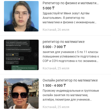
Репетитор по физике и математике
5 000 ₸
Здравствуйте! Меня зовут Артём
Анатольевич. Я репетитор по
математике и физике с инженерным
образованием и опытом преподавания
Костанай, 26 июля
более 4 лет. Помогаю школьникам и
студентам не просто выучить
материал,...
репетитор по математике
5 000 - 7 000 ₸
занятия для учеников с 5 по 11 классы
повышение успеваемости подготовка к
СОР и СОЧ подготовка к гос экзаменам
для поступление: ЕНТ, SAT
Костанай, 25 июля
преподавание - не только знать на
отлично свой...
Онлайн репетитор по математике
1 500 - 4 000 ₸
Провожу индивидуальные и групповые
онлайн занятия по математике,
алгебре, геометрии для учеников
4,5,6,7,8,9 классов на русском языке
Костанай, 25 июля
обучения. Занятия провожу на