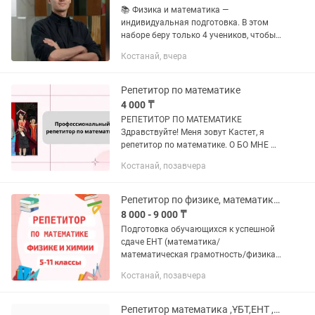
📚 Физика и математика —
индивидуальная подготовка. В этом
наборе беру только 4 учеников, чтобы
уделять каждому достаточно
Костанай, вчера
внимания и контролировать его
прогресс. Меня зовут Акжан
Жасуланович —...
Репетитор по математике
4 000 ₸
РЕПЕТИТОР ПО МАТЕМАТИКЕ
Здравствуйте! Меня зовут Кастет, я
репетитор по математике. О БО МНЕ И
ОБРАЗОВАНИИ: • Выпускница IQanat
Костанай, позавчера
High School — школы-пансионата для
одаренных детей. • Высшее...
Репетитор по физике, математике и химии. Подготовка к ЕНТ. НИШ, РФМШ. АР.
8 000 - 9 000 ₸
Подготовка обучающихся к успешной
сдаче ЕНТ (математика/
математическая грамотность/физика),
а также к поступлению в НИШ, РФМШ,
Костанай, позавчера
БИЛ (КТЛ). Оказываю помощь
школьникам по устранению пробелов
в знаниях...
Репетитор математика ,ҰБТ,ЕНТ ,есеп шығару.