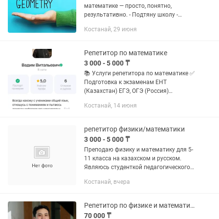
математике — просто, понятно,
результативно. - Подтяну школу -
Подготовлю к СОР/СОЧ, ЕНТ - Объясню,
Костанай, 29 июня
как другу - Уроки
онлайн(дистанционно) - Первое
занятие(УРОВЕНЬ)—...
Репетитор по математике
3 000 - 5 000 ₸
📚 Услуги репетитора по математике ✅
Подготовка к экзаменам ЕНТ
(Казахстан) ЕГЭ, ОГЭ (Россия)
Государственный экзамен (школьный и
Костанай, 14 июня
вузовский уровень) СОЧ, СОР (помощь
в подготовке и разбор типовых...
репетитор физики/математики
3 000 - 5 000 ₸
Преподаю физику и математику для 5-
11 класса на казахском и русском.
Являюсь студенткой педагогического
института 3 курса по физики, хорошо
Костанай, вчера
владею базой , сдала ент по
математике на 44/50 , физика...
Репетитор по физике и математике. ЕНТ, SAT, НИШ, БИЛ, РФМШ
70 000 ₸