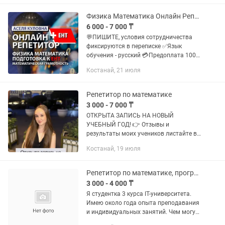
платформе "Zoom". Стоимость...
Физика Математика Онлайн Репетитор
6 000 - 7 000 ₸
💬ПИШИТЕ, условия сотрудничества
фиксируются в переписке ✅Язык
обучения - русский 💳Предоплата 100%
➡️Отзывы в карусели⏩ 🎓Алтын белгі
Костанай, 21 июля
(2011), красный диплом (2015), степень
магистра (2017) 💻Занятия...
Репетитор по математике
3 000 - 7 000 ₸
ОТКРЫТА ЗАПИСЬ НА НОВЫЙ
УЧЕБНЫЙ ГОД! 👉 Отзывы и
результаты моих учеников листайте в
карусели Я - Дарья, репетитор по
Костанай, 19 июля
математике. Провожу
индивидуальные, парные, групповые
занятия для учеников 7-11...
Репетитор по математике, программированию и предметам начальной школы
3 000 - 4 000 ₸
Я студентка 3 курса IT-университета.
Имею около года опыта преподавания
и индивидуальных занятий. Чем могу
помочь: • Математика (начальная и