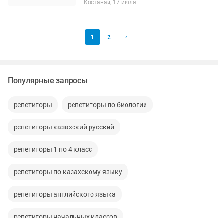
Костанай, 17 июля
средняя школа) • Подготовка к
контрольным и...
1
2
Популярные запросы
репетиторы
репетиторы по биологии
репетиторы казахский русский
репетиторы 1 по 4 класс
репетиторы по казахскому языку
репетиторы английского языка
репетиторы начальных классов