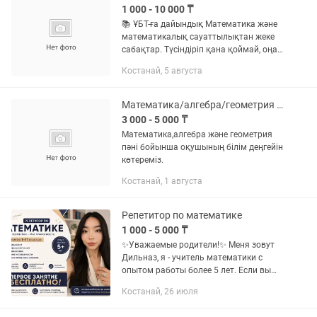
1 000 - 10 000 ₸
📚 ҰБТ-ға дайындық Математика және
математикалық сауаттылықтан жеке
сабақтар. Түсіндіріп қана қоймай, оңай
әдістермен үйретемін. Математика пәні
Костанай, 5 августа
бойынша қосымша сабақтар
жүргіземін 1-11 сынып...
Математика/алгебра/геометрия пәні бойынша репетитор
3 000 - 5 000 ₸
Математика,алгебра және геометрия
пәні бойынша оқушының білім деңгейін
көтереміз.
Костанай, 1 августа
Репетитор по математике
1 000 - 5 000 ₸
✨Уважаемые родители!✨ Меня зовут
Дильназ, я - учитель математики с
опытом работы более 5 лет. Если вы
хотите, чтобы ваш ребенок уверенно
Костанай, 26 июля
понимал математику, улучшил оценки
и успешно сдавал...