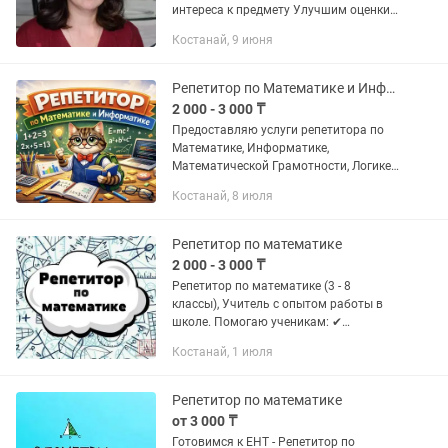
интереса к предмету Улучшим оценки в
школе Проведение занимательной
Костанай, 9 июня
математики для побед в олимпиадах
Татьяна Павловна
Репетитор по Математике и Информатике, Подготовка к ЕНТ (ОНЛАЙН)
2 000 - 3 000 ₸
Предоставляю услуги репетитора по
Математике, Информатике,
Математической Грамотности, Логике
и Программированию в онлайн
Костанай, 8 июля
формате О себе: • Работал
преподавателем по Математике в
образовательных...
Репетитор по математике
2 000 - 3 000 ₸
Репетитор по математике (3 - 8
классы), Учитель с опытом работы в
школе. Помогаю ученикам: ✔
устранить пробелы ✔ разобраться в
Костанай, 1 июля
текущих темах ✔ выполнять и
понимать домашние задания ✔
подготовиться...
Репетитор по математике
от 3 000 ₸
Готовимся к ЕНТ - Репетитор по