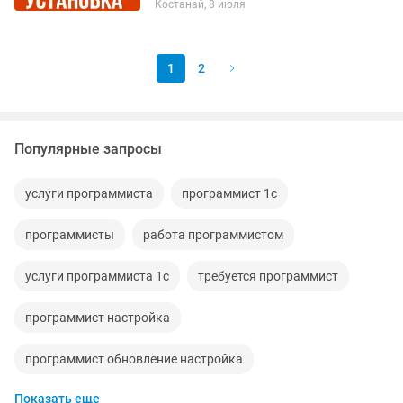
Костанай, 8 июля
💻 📌 Предлагаю: ✔️ Microsoft Office
2013, 2016, 2019, 2021, 2024 —...
1
2
Популярные запросы
услуги программиста
программист 1с
программисты
работа программистом
услуги программиста 1с
требуется программист
программист настройка
программист обновление настройка
Показать еще
программист установка настройка