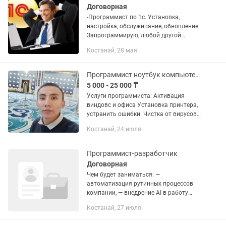
Договорная
-Программист по 1с. Установка,
настройка, обслуживание, обновление
Запрограммирую, любой другой
функционал по вашей необходимости.
Костанай, 28 мая
••••• • IT - УСЛУГИ ПРОГРАММИСТА • Все
работы проводятся...
Программист ноутбук компьютеров
5 000 - 25 000 ₸
Услуги программиста: Активация
виндовс и офиса Установка принтера,
устранить ошибки. Чистка от вирусов
Установка любых программ: Microsoft
Костанай, 24 июля
office 2021 NClayer Adobe Acrobat
Kaspersky plus...
Программист-разработчик
Договорная
Чем будет заниматься: —
автоматизация рутинных процессов
компании, — внедрение AI в работу
команды, — настройка ботов, —
Костанай, 27 июля
интеграции CRM / / / Google Sheets /
Notion, — тестирование AI-