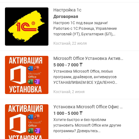
(Word, Excel, PowerPoint и др.) - 7.000...
Настройка 1с
Договорная
Настрою 1С под ваши задачи!
Работаю с 1С:Розница, Управление
торговлей (УТ), Бухгалтерия (БП),
Аптека. Помогу с установкой,
Костанай, 22 июля
обновлением, настройкой, доработкой
под бизнес. Настройка обмена с
сайтом,...
Microsoft Office Установка Активация, Autocad, Adobe программ Костанай
5 000 - 7 000 ₸
Установка Microsoft Office, любых
программ, драйверов, антивирусов
УСТАНАВЛИВАЕМ ВСЕ УДАЛЕННО
ЧЕРЕЗ ПРИЛОЖЕНИЕ ANYDESK
Костанай, 2 июня
Установка Microsoft Office. Лицензия
(Word, Excel, PowerPoint и др.) - 7.000...
Установка Microsoft Office Офис Word Ворд Excel Эксель Активация офиса
1 000 - 5 000 ₸
Хотите быстро и без проблем
установить Microsoft Office или другие
программы? Доверьтесь
профессионалу с 15-летним опытом! 👨