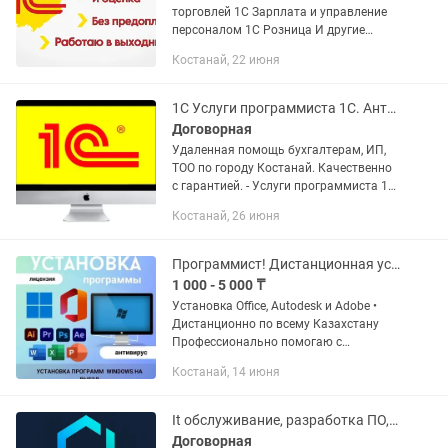
торговлей 1С Зарплата и управление
персоналом 1С Розница И другие
программные продукты -Установка и
Костанай, 22 июня
обновление программы 1С -Решение
технических неполадок и...
1C Услуги программиста 1С. Антивирус. Костанай
Договорная
Удаленная помощь бухгалтерам, ИП,
ТОО по городу Костанай. Качественно
с гарантией. - Услуги программиста 1С
- Продажа, установка, обновление
Костанай, 26 июня
программы 1С Бухгалтерия для
Казахстана - Оформление ИТС...
Программист! Дистанционная установка Office Autocad Photoshop
1 000 - 5 000 ₸
Установка Office, Autodesk и Adobe •
Дистанционно по всему Казахстану
Профессионально помогаю с
установкой и настройкой программ
Костанай, 14 июня
Office, Autodesk, Adobe и других
популярных приложений. Работаю...
It обслуживание, разработка ПО, системный администратор, разработчик ПО
Договорная