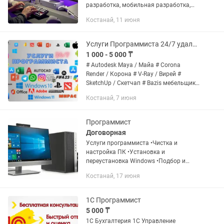
разработка, мобильная разработка,
разработка ботов и автоматизация.
Костанай, 11 июня
Разработка API, Тестирование.
Frontend, backend, full stack, CMS...
Услуги Программиста 24/7 удаленно (word, ворд , office ,windows)
1 000 - 5 000 ₸
# Autodesk Maya / Майа # Corona
Render / Корона # V-Ray / Вирей #
SketchUp / Скетчап # Bazis мебельщик /
Базис мебельщик # movavi
Костанай, 7 июня
видеоредактор # 3ds Max # Blender #
SketchUp # CorelDRAW # Pro100 /...
Программист
Договорная
Услуги программиста •Чистка и
настройка ПК •Установка и
переустановка Windows •Подбор и
установка программ •Оптимизация
Костанай, 17 июня
работы компьютера •Удаление
вирусов
1С Программист
5 000 ₸
1С Бухгалтерия 1С Управление