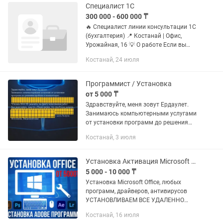
инструментов, —...
Специалист 1С
300 000 - 600 000 ₸
🔥 Специалист линии консультации 1С
(бухгалтерия) 📍 Костанай | Офис,
Урожайная, 16 💡 О работе Если вы
бухгалтер, программист, аналитик,
Костанай, 24 июля
специалист 1С - это вакансия для вас.
С карьерным ростом до...
Программист / Установка
от 5 000 ₸
Здрaвствуйтe, меня зовут Ердаулет.
Занимаюсь компьютерными услугами
от уcтaнoвки прогpамм до решения
проблем в компьютерах Оплата
Костанай, 3 июля
ПОСЛЕ ремонта, по факту выполнения
работ. Всё показываю, вместе с...
Установка Активация Microsoft Office, Adobe программы Костанай
5 000 - 10 000 ₸
Установка Microsoft Office, любых
программ, драйверов, антивирусов
УСТАНОВЛИВАЕМ ВСЕ УДАЛЕННО
ЧЕРЕЗ ПРИЛОЖЕНИЕ ANYDESK
Костанай, 16 июля
Установка Microsoft Office. Лицензия