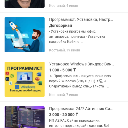
Windows • Установка Microsoft Office •
Костанай, 4 июля
Обновление драйверов • Установка и
настройка антивирусов •...
Программист. Установка, Настройка, Обновление 1С, Обслуживание ПК
Договорная
- Установка программ, офис,
антивируса, принтера - Установка
настройка Кабинет
налогоплательщика, СОНО, СТАТ -
Костанай, 19 июля
Установка, обновление программы 1С
бухгалтерия 7.7, 8.2, 8.3. Настройка 1С
ЭСФ -...
Установка Windows Виндовс Виндовс Ворд Офис Office Программы Программист ПК
1 000 - 5 000 ₸
🔹 Профессиональная установка всех
версий Windows (7/8/10/11) 👨💻 🔹
Оперативный выезд специалиста –
работаю без выходных! 🚘 🔹 Гарантия
Костанай, 7 июля
на все услуги – 1 год 💯 📌 Услуги: ✅
Установка Windows – все...
Программист 24/7 Айтишник Системный администратор
3 000 - 20 000 ₸
ИП AZIRAL Сайты, приложения,
интернет порталы, сайт визитки. Веб