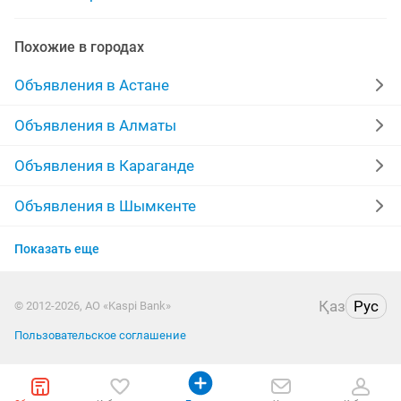
программист установка программ
Похожие в городах
программист настройка установка
Объявления в Астане
программист установка обновление
Объявления в Алматы
программист караганда
программист установщик
Объявления в Караганде
техник-программист
программиста дорого
Объявления в Шымкенте
Объявления в Усть-Каменогорске
Показать еще
Объявления в Актобе
Қаз
Рус
© 2012-2026, АО «Kaspi Bank»
Объявления в Таразе
Пользовательское соглашение
Объявления в Павлодаре