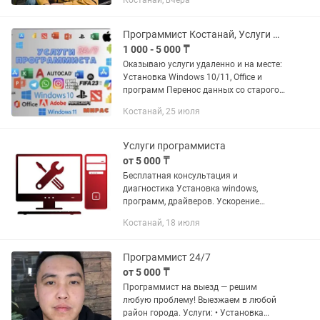
Костанай, вчера
опыт работы. Выезжаю по городу в
течение часа после...
Программист Костанай, Услуги Программиста 24/7, ворд , office,windows и тд
1 000 - 5 000 ₸
Оказываю услуги удаленно и на месте:
Установка Windows 10/11, Office и
программ Перенос данных со старого
телефона на новый Установка
Костанай, 25 июля
принтера и настройка драйверов
Настройка Android, root,...
Услуги программиста
от 5 000 ₸
Бесплатная консультация и
диагностика Установка windows,
программ, драйверов. Ускорение
работы и настройка компьютера.
Костанай, 18 июля
Ремонт компьютеров и ноутбуков.
Программист 24/7
от 5 000 ₸
Программист на выезд — решим
любую проблему! Выезжаем в любой
район города. Услуги: • Установка