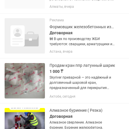
цена за м2 17500
Алматы, вчера
Реклама
Формовщик железобетонных изделий
Договорная
🚧 В цех по производству ЖБИ
требуются: сварщики, арматурщики и
бетонщики 📌 Мы занимаемся
Астана, вчера
изготовлением железобетонных
изделий для строительных объектов:
фундаментные блоки, плиты
Продам кран ппр латунный шарик
перекрытий,...
1 000 ₸
Skyriver приварной — это надёжный и
долговечный шаровой кран,
предназначенный для перекрытия
потока воды в трубопроводных
Актобе, сегодня
системах. ✨ Особенности: - 🔗
Приварной тип присоединения —
обеспечивает...
Алмазное буриение ( Резка)
Договорная
Алмазное сверление. Алмазное
бурение. Бурение железобетона.