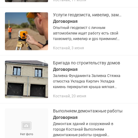
Костанай, 11 июля
вниманием к деталям. Пишите
Услуги геодезиста, нивелир, замер объемов тахеометром
Договорная
Опытный геодезист с личным
автомобилем ищет работу есть свой
тахеометр, нивелир и gps приемник!
Выполню любые услуги геодезиста по
Костанай, 3 июня
договорным ценам:Топосъемка,
Разбивка осей зданий, отметки...
Бригада по строительству домов
Договорная
Заливка Фундамента Заливка Стяжка
отмостка Укладка Кирпич Укладка
камень перекрытия крыша мягкая
Кровля
Костанай, 20 июня
Выполняем демонтажные работы
Договорная
Демонтаж зданий и сооружений в
городе Костанай Выполняем
демонтажные работы средней