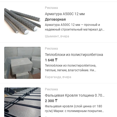
Арматура 8 мм • Арматура 10 мм •
Арматура 12 мм •...
Реклама
Арматура А500С 12 мм
Договорная
Арматура А500С 12 мм — прочный и
надежный строительный материал для
армирования фундаментов, плит
Шымкент, вчера
перекрытия, колонн и других
железобетонных конструкций. ✅
Диаметр: 12 мм ✅ Класс прочности:
Реклама
А500С ✅...
Теплоблоки из полистиролбетона
1 648 ₸
Теплоблоки из полистиролбетона,
теплые, легкие, влагостойкие. Ни
пеноблок, ни газоблок не обладают
Караганда, вчера
такими характеристиками. Стройте
дом и будьте счастливы! Размеры
блоков: 100.300.600...
Реклама
Фальцевая Кровля толщина 0.70мм
2 300 ₸
Фальцевая кровля (слой цинка от 180
гр/м) Марки: с полимерным покрытием
Толщина от 0,40 до 0,70мм Длина