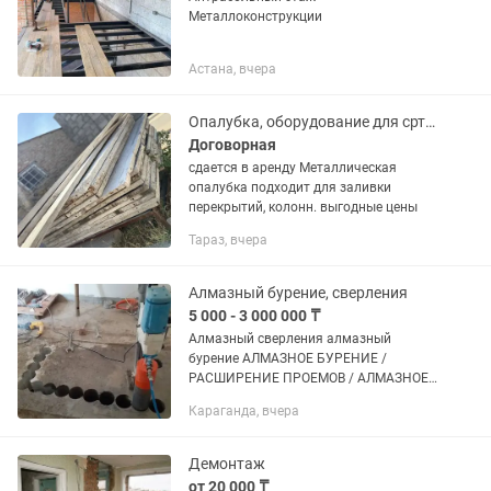
Металлоконструкции
Астана, вчера
Опалубка, оборудование для сртроительства
Договорная
сдается в аренду Металлическая
опалубка подходит для заливки
перекрытий, колонн. выгодные цены
Тараз, вчера
Алмазный бурение, сверления
5 000 - 3 000 000 ₸
Алмазный сверления алмазный
бурение АЛМАЗНОЕ БУРЕНИЕ /
РАСШИРЕНИЕ ПРОЕМОВ / АЛМАЗНОЕ
СВЕРЛЕНИЕ • Бесплатный выезд! • 7
Караганда, вчера
дней в неделю! • Наличный и
безналичный 1.Кирпич облицовка -
5000...
Демонтаж
от 20 000 ₸