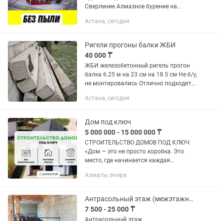
Сверление Алмазное бурение на
профессиональном оборудовании Я
Астана, сегодня
частный мастер, работаю на себя,
обращаясь ко мне напрямую, Вы
экономите...
Ригели прогоны балки ЖБИ
40 000 ₸
ЖБИ железобетонный ригель прогон
балка 6.25 м на 23 см на 18.5 см Не б/у,
не монтировались Отлично подходят
как балки перекрытия или перемычки в
Астана, сегодня
стенах - примеры на фото есть 8 штук,
цена за...
Дом под ключ
5 000 000 - 15 000 000 ₸
СТРОИТЕЛЬСТВО ДОМОВ ПОД КЛЮЧ
«Дом — это не просто коробка. Это
место, где начинается каждая
история.» Вы стоите на участке и
Алматы, вчера
представляете: вот здесь будет
гостиная, здесь — большая кухня, а там
—...
Антрасольный этаж (межэтажный перекрытия)
7 500 - 25 000 ₸
Антрасольный этаж