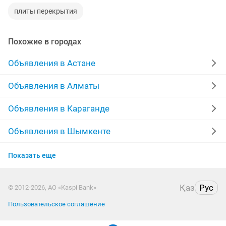
плиты перекрытия
Похожие в городах
Объявления в Астане
Объявления в Алматы
Объявления в Караганде
Объявления в Шымкенте
Объявления в Усть-Каменогорске
Показать еще
Объявления в Актау
Қаз
Рус
© 2012-2026, АО «Kaspi Bank»
Объявления в Павлодаре
Пользовательское соглашение
Объявления в Кызылорде