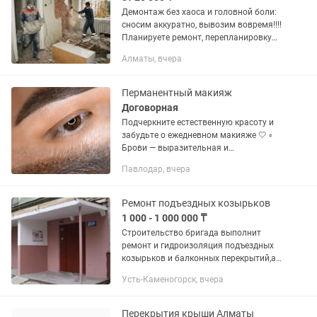
Демонтаж без хаоса и головной боли:
сносим аккуратно, вывозим вовремя!!!!
Планируете ремонт, перепланировку
или снос старого объекта? Выполним
Алматы, вчера
демонтаж любой сложности — от
разборки гипсокартонной...
Перманентный макияж
Договорная
Подчеркните естественную красоту и
забудьте о ежедневном макияже 🤍 ▫️
Брови — выразительная и
гармоничная форма ▫️ Губы — красивый
Павлодар, вчера
оттенок и чёткий контур ▫️
Межресничное пространство —...
Ремонт подъездных козырьков
1 000 - 1 000 000 ₸
Строительство бригада выполнит
ремонт и гидроизоляция подъездных
козырьков и балконных перекрытий,а
также комплексный ремонт подьездов,
Усть-Каменогорск, вчера
(оплата нал/безнал.
Перекрытия крыши Алматы