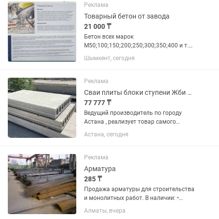
бетона, кирпича, камня включает
Реклама
большое...
Товарный бетон от завода
21 000 ₸
Бетон всех марок
М50;100;150;200;250;300;350;400 и т.д,
в точной концентрации смесей,
Шымкент, сегодня
изготовленных по новейшим
технологиям. Цена каждой марки
зависит от дальности объекта и
Реклама
объема, в большом...
Сваи плиты блоки ступени Жби Фбс
77 777 ₸
Ведущий производитель по городу
Астана , реализует товар самого
высшего качества ( сваи от 4 метров
Астана, сегодня
до 12, плиты перекрытия от 2 метров
до 8, фундаментные блоки всех
размеров и многое другое)
Реклама
Арматура
285 ₸
Продажа арматуры для строительства
и монолитных работ. В наличии: •
Арматура А1 (гладкая) • Арматура А3 /
Алматы, вчера
А500С (рифленая) • Арматура 6 мм •