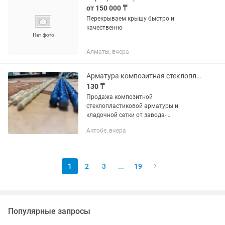
от 150 000 ₸
Перекрываем крышу быстро и
качественно
Алматы, вчера
Арматура композитная стеклопластиковая полимерная (АКП) от производителя
130 ₸
Продажа композитной
стеклопластиковой арматуры и
кладочной сетки от завода-
изготовителя. Стеклопластиковая/
Актобе, вчера
Композитная арматура ГОСТ/ТУ Д6,
Д8, Д10, Д12, Д14 Напрямую от
производителя. Композитная...
1
2
3
...
19
Популярные запросы