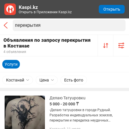
Kaspi.kz
Открыть
Открыть в Приложении Kaspi.kz
Объявления по запросу перекрытия
в Костанае
4 объявления
Услуги
Костанай
Цена
Есть фото
Делаю Taтyupoвкu
5 000 - 20 000 ₸
-Делаю татуuровки в городе Рудный.
Разработка индивuдуальных эскизов,
перекрытие и переделка неудачных
татуuровоk. Качественно, аккуратно, с