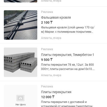
Алматы, вчера
листа от 1000см до 7 метров,
возможно изготовление под вашу
длину Ширина листа...
Реклама
Фальцевая кровля
2 100 ₸
Фальцевая кровля (слой цинка 170 гр/
м) Марки: с полимерным покрытием
Толщина от 0,40 до 0,5 мм Длина листа
Алматы, вчера
от 1000 см до 12 метров, возможно
изготовление под вашу длину Ширина
листа 1100/1200...
Реклама
Плиты перекрытия, Темирбетон-1
9 500 ₸
Плиты перекрытия 78 кв, 12шт. За 800
000тг, плиты рассчитан на дом10х10.
Плиты находятся в производстве
Алматы, вчера
Темирбетон-1, договор имеется.
Продаю ниже цены 2024 года 52-10 /
0.99 / 1шт. 52-12/ 1.19 /...
Реклама
Плиты перекрытия
12 000 ₸
Плиты перекрытия с доставкой и
установкой от компании Смартбетон