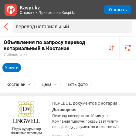
Kaspi.kz
Открыть
Открыть в Приложении Kaspi.kz
Объявления по запросу перевод
нотариальный в Костанае
7 объявлений
Услуги
Костанай
Цена
Есть фото
ПЕРЕВОД документов с нотариальным заверением
Договорная
Перевод паспорта за 10 минут ⚡️
Компания "Lingwell" оказывает услуги
по переводу документов и текстов с/на
более чем 50 языков, нотариальному