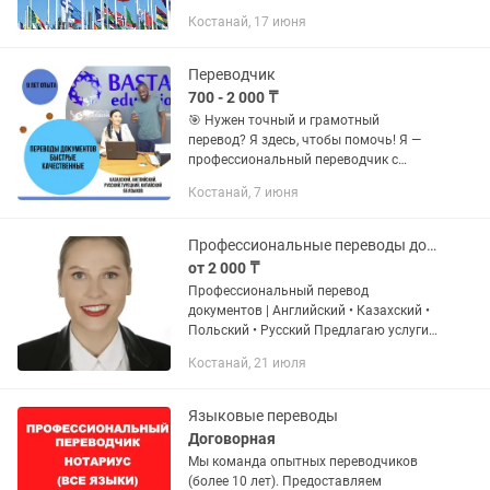
сертификаты, дипломы, приложения,
Костанай, 17 июня
выписки, доверенности, заявления,
гарантийные письма,...
Переводчик
700 - 2 000 ₸
🎯 Нужен точный и грамотный
перевод? Я здесь, чтобы помочь! Я —
профессиональный переводчик с
опытом, работаю онлайн, перевожу: 🔹
Костанай, 7 июня
с русского на английский 🔹 с
английского на русский 🔹 с русского...
Профессиональные переводы документов Английский Казахский Русский
от 2 000 ₸
Профессиональный перевод
документов | Английский • Казахский •
Польский • Русский Предлагаю услуги
профессионального письменного
Костанай, 21 июля
перевода документов. Перевожу с 2016
года: ✔ Паспорта и...
Языковые переводы
Договорная
Мы команда опытных переводчиков
(более 10 лет). Предоставляем