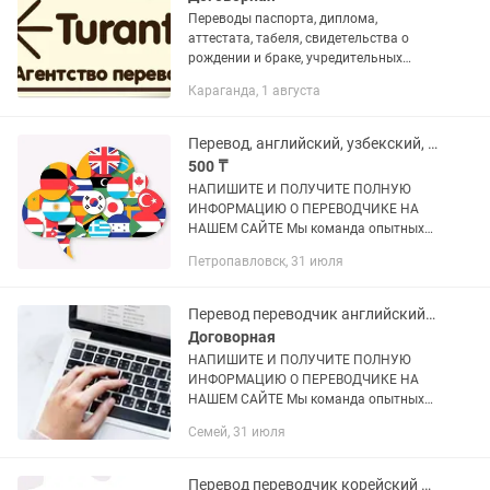
Переводы паспорта, диплома,
аттестата, табеля, свидетельства о
рождении и браке, учредительных
документов и др. с / на турецкий,
Караганда, 1 августа
английский, русский, казахский,
украинский, немецкий и другие языки...
Перевод, английский, узбекский, китайский, арабский
500 ₸
НАПИШИТЕ И ПОЛУЧИТЕ ПОЛНУЮ
ИНФОРМАЦИЮ О ПЕРЕВОДЧИКЕ НА
НАШЕМ САЙТЕ Мы команда опытных
переводчиков (более 10 лет).
Петропавловск, 31 июля
Предоставляем КАЧЕСТВЕННЫЕ
переводы в СРОКИ. Если не переведем
в срок "Вернем...
Перевод переводчик английский арабский чешский польский казахский туре
Договорная
НАПИШИТЕ И ПОЛУЧИТЕ ПОЛНУЮ
ИНФОРМАЦИЮ О ПЕРЕВОДЧИКЕ НА
НАШЕМ САЙТЕ Мы команда опытных
переводчиков (более 10 лет).
Семей, 31 июля
Предоставляем КАЧЕСТВЕННЫЕ
переводы в СРОКИ. Мы ответим
"МГНОВЕННО"...
Перевод переводчик корейский китайский кахский немецкий литовский