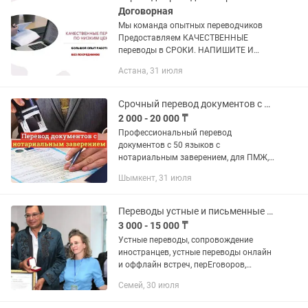
Договорная
Мы команда опытных переводчиков
Предоставляем КАЧЕСТВЕННЫЕ
переводы в СРОКИ. НАПИШИТЕ И
ПОЛУЧИТЕ ПОЛНУЮ ИНФОРМАЦИЮ О
Астана, 31 июля
ПЕРЕВОДЧИКЕ НА НАШЕМ САЙТЕ - Мы
ответим МГНОВЕННО позвоните НАШИ
ПРЕИМУЩЕСТВА: +...
Срочный перевод документов с нотариальным заверением
2 000 - 20 000 ₸
Профессиональный перевод
документов с 50 языков с
нотариальным заверением, для ПМЖ,
ВНЖ, обучения зарубежом и т.д.
Шымкент, 31 июля
Получение апостиля. Легализация.
Нострификация. Работаем с 2012года.
Паспорта,...
Переводы устные и письменные качественно
3 000 - 15 000 ₸
Устные переводы, сопровождение
иностранцев, устные переводы онлайн
и оффлайн встреч, перЕговоров,
письменные переводы документов,
Семей, 30 июля
любого вида текста, нотариальное
заверение. О себе: красный диплом...