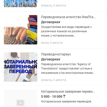
сертификаты, дипломы, приложения,
Алматы, 5 августа
выписки, доверенности, заявления,
гарантийные письма,...
Переводческое агентство RealTranslation
Договорная
Осуществляем все виды переводов с
различных языков на различные
языки ,с нотариальным
заверением.Сотрудничаем с
Актау, 3 августа
нотариусами г.Актау и г.Жанаозен.
Перевод+нотариус
Договорная
Переводческое агентство "Agency of
Translations" предоставляет устные и
письменные с/на иностранные языки
на любую тематику. Наши
Алматы, 3 августа
дипломированные переводчики
выполняют переводы любой
сложности и...
Нотариальное заверение переводов
5 000 - 10 000 ₸
Нотариальное заверение переводов