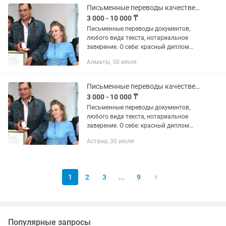
Письменные переводы качественно
3 000 - 10 000 ₸
Письменные переводы документов,
любого вида текста, нотариальное
заверение. О себе: красный диплом
СГПИ по специальности: 2
Алматы, 30 июля
иностранных языка, подтвердила
диплом в Канаде, Торонто, работала...
Письменные переводы качественно
3 000 - 10 000 ₸
Письменные переводы документов,
любого вида текста, нотариальное
заверение. О себе: красный диплом
СГПИ по специальности: 2
Астана, 30 июля
иностранных языка, подтвердила
диплом в Канаде, Торонто, работала...
1
2
3
...
9
Популярные запросы