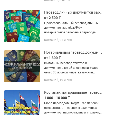
Костанай, 3 июля
заверению переводов. Переводим: -
для переселения в...
Перевод личных документов зарубеж/РФ/ Нотариальное заверение
от 2 500 ₸
Профессиональный перевод личных
документов зарубеж/РФ+
нотариальное заверение перевода.
Паспорта, доверенности, справки и
Костанай, 21 июня
многое другое.
Нотариальный перевод документов. Услуги переводчика. Все языки. Апостиль
от 1 300 ₸
Выполним перевод текстов и
документов любой сложности более
чем с 30 языков мира: казахский,
английский, немецкий, украинский,
Костанай, 19 июня
армянский, чешский, польский,
испанский, итальянский,
французский,...
Костанай, нотариальные переводы документов!
1 000 - 10 000 ₸
Бюро переводов "Target Translations"
осуществляет переводы различных
документов: паспорта, визы, справки,