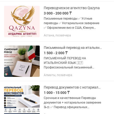
и других документов с / на...
Переводческое агентство Qazyna
3 000 - 200 000 ₸
Письменные переводы ✅ Устные
переводы ✅ Нотариальное заверение
✅ Оформление виз в США, Южную
Корею и Японию ✅ Все языки мира по
Астана, позавчера
запросу 🌏 Доступные цены. Быстрая
обработка заказов. Качество...
Письменный перевод на итальянский язык
1 500 - 2 000 ₸
ПИСЬМЕННЫЙ ПЕРЕВОД НА
ИТАЛЬЯНСКИЙ ЯЗЫК 🇮🇹
Профессиональный письменный
перевод: • с русского на итальянский •
Алматы, позавчера
с казахского на итальянский
Переводим: • справки, свидетельства,
дипломы и аттестаты •...
Перевод документов с нотариальным заверением
1 000 - 15 000 ₸
Срочные и качественные Переводы
документов + нотариальное заверение
📝⚖️ ✅ Перевод официальных
документов, справки, выписки,