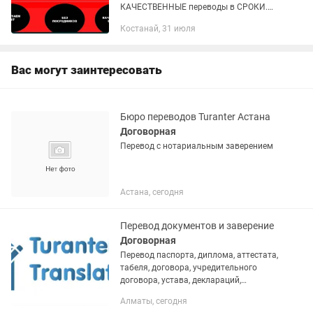
КАЧЕСТВЕННЫЕ переводы в СРОКИ.
Если не переведем в срок "Вернем
Костанай, 31 июля
деньги" НАПИШИТЕ И ПОЛУЧИТЕ
ПОЛНУЮ ИНФОРМАЦИЮ О
ПЕРЕВОДЧИКЕ НА НАШЕМ...
Вас могут заинтересовать
Бюро переводов Turanter Астана
Договорная
Перевод с нотариальным заверением
Астана, сегодня
Перевод документов и заверение
Договорная
Перевод паспорта, диплома, аттестата,
табеля, договора, учредительного
договора, устава, деклараций,
заключений, актов, инструкций,
Алматы, сегодня
сертификатов, доверенности, согласия