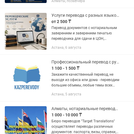
Алматы, позавчера
договора, уставы и тд. ✅
Нотариальные и юридические
документы (Согласия,...
Услуги перевода с разных языков с заверением
от 2 500 ₸
Перевод документов с нотариальным
заверением и заверением печатью
переводчика для сдачи в ЦОН,
миграционную службу, посольство,
Астана, 6 августа
оформления визы. Опыт работы более
10 лет. Для Вашего удобства...
Профессиональный перевод с русского на казахский язык
1 100 - 1 500 ₸
Закажите качественный перевод, не
выходя из офиса или дома - переводим
большие объемы, любые темы всех
сфер деятельности - работаем по
Астана, 5 августа
всему Казахстану. - команда
профессиональных переводчиков -...
Алматы, нотариальные переводы документов!
1 000 - 10 000 ₸
Бюро переводов "Target Translations"
осуществляет переводы различных
документов: паспорта, визы, справки,