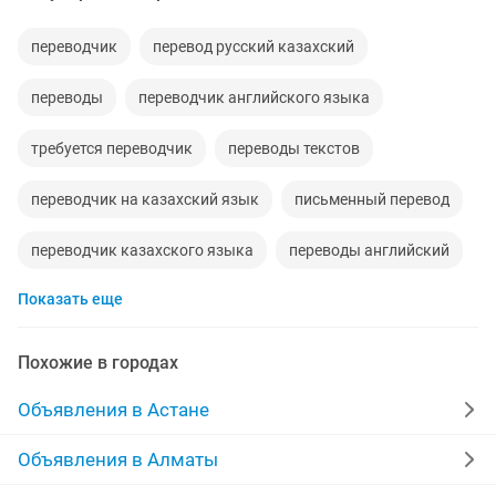
переводчик
перевод русский казахский
переводы
переводчик английского языка
требуется переводчик
переводы текстов
переводчик на казахский язык
письменный перевод
переводчик казахского языка
переводы английский
Показать еще
услуги переводчика
языковые переводы
услуги перевода
переводчик с английского языка
Похожие в городах
перевод переводчик
переводчик английского
Объявления в Астане
перевод русского
переводы англ
Объявления в Алматы