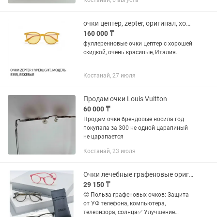
Костанай, 6 августа
очки цептер, zepter, оригинал, хороший подарок
160 000 ₸
фуллеренновые очки цептер с хорошей
скидкой, очень красивые, Италия.
Костанай, 27 июля
Продам очки Louis Vuitton
60 000 ₸
Продам очки брендовые носила год
покупала за 300 не одной царапиный
не царапается
Костанай, 23 июля
Очки лечебные графеновые оригинал
29 150 ₸
🤓 Польза графеновых очков: Защита
от УФ телефона, компьютера,
телевизора, солнца✅ Улучшение