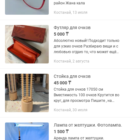
район Жана кала
Костанай, 13 июля
Футляр для очков
5 000 ₸
Абсолютно новый! Подходит только
для узких очков Разбираю вещи и с
любовью отдаю то, что может ещё
долго радовать нового владельца 😊
Костанай, 2 августа
Пишите через приложение — на звонки
не всегда удобно отвечать....
Стойка для очков
45 000 ₸
Стойка для очков 17050 см
Вместимость 100 очков Крутится во
круг, для просмотра Пишите , на
звонки не отвечаю
Костанай, 30 июля
Лампа от желтушки. Фотолампа.
1 500 ₸
Аренда лампа от желтушки.