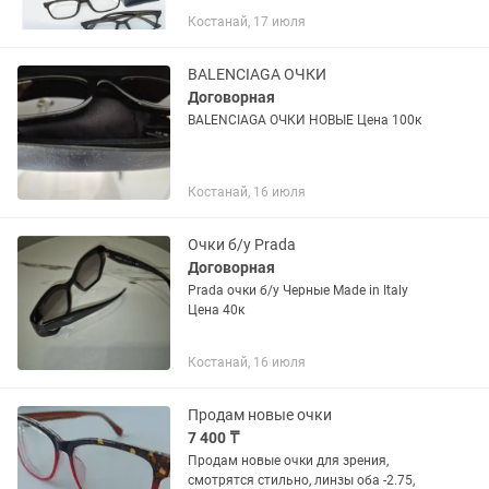
зрения✅ Нормализует глазное
Костанай, 17 июля
давление ✅ Косоглазие✅ Моргание✅
Снимает сухость глаз, слезоточивость
глаз,...
BALENCIAGA ОЧКИ
Договорная
BALENCIAGA ОЧКИ НОВЫЕ Цена 100к
Костанай, 16 июля
Очки б/у Prada
Договорная
Prada очки б/у Черные Made in Italy
Цена 40к
Костанай, 16 июля
Продам новые очки
7 400 ₸
Продам новые очки для зрения,
смотрятся стильно, линзы оба -2.75,