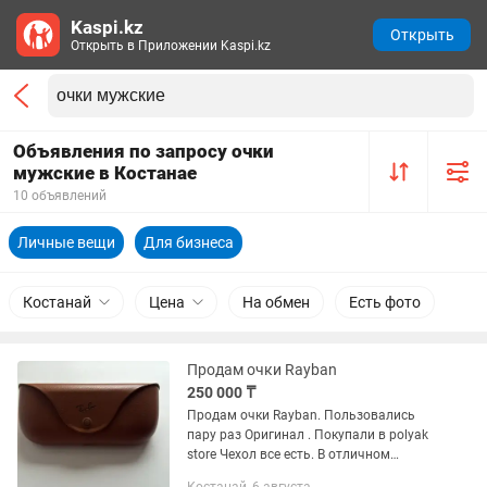
Kaspi.kz
Открыть
Открыть в Приложении Kaspi.kz
Объявления по запросу очки
мужские в Костанае
10 объявлений
Личные вещи
Для бизнеса
Костанай
Цена
На обмен
Есть фото
Продам очки Rayban
250 000 ₸
Продам очки Rayban. Пользовались
пару раз Оригинал . Покупали в polyak
store Чехол все есть. В отличном
состоянии