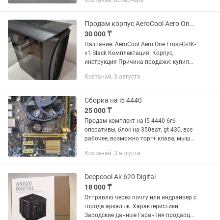
Костанай, позавчера
не майненная не ужаренная.
Продам корпус AeroCool Aero One Frost-G-BK-v1 Black
30 000 ₸
Название: AeroCool Aero One Frost-G-BK-
v1 Black Комплектация: Корпус,
инструкция Причина продажи: купил
новый, т.к. не влезла новая
Костанай, 3 августа
видеокарта. Полное описание корпуса
и его...
Сборка на i5 4440
25 000 ₸
Продам комплект на i5 4440 6гб
оперативы, блок на 350ват, gt 430, все
рабочее, возможно торг+ клава, мышь,
монитор
Костанай, 3 августа
Deepcool Ak 620 Digital
18 000 ₸
Отправлю через почту или индраивер с
города аркалык. Характеристики
Заводские данные Гарантия продавца