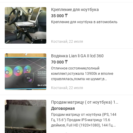
входы выходы. Кто в теме, тот в...
Крепление для ноутбука
35 000 ₸
Крепление для ноутбука в автомобиль
Костанай, 22 июля
Водянка Lian li GA II lcd 360
70 000 ₸
Отличное состояние,полный
комплект,остужала 13900k и вполне
справлялась,помпа не шумит,в
простое не больше 40 градусов и
Костанай, 22 июля
бесшумность,причина продажи-
перешел на новую версию
Продам матрицу ( от ноутбука) 144Hz,15,6 дюймов IPS Full HD
Договорная
Продам матрицу от ноутбука (IPS, 144
Гц, 15.6") Продам IPS-матрицу 15.6
дюймов, Full HD (1920×1080), 144 Гц.
Снята с ноутбука ASUS TUF Gaming F15