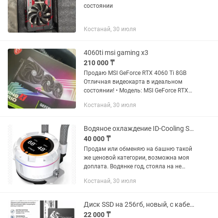
состоянии
Костанай, 30 июля
4060ti msi gaming x3
210 000 ₸
Продаю MSI GeForce RTX 4060 Ti 8GB
Отличная видеокарта в идеальном
состоянии! • Модель: MSI GeForce RTX
4060 Ti (Gaming x3) • Память: 8 ГБ
Костанай, 30 июля
GDDR6 • Состояние: Полностью
рабочая, без майнинга, в...
Водяное охлаждение ID-Cooling Space LCD SL240
40 000 ₸
Продам или обменяю на башню такой
же ценовой категории, возможна моя
доплата. Водянке год, стояла на не
горячем 7500f.
Костанай, 30 июля
Диск SSD на 256гб, новый, с кабелем
22 000 ₸