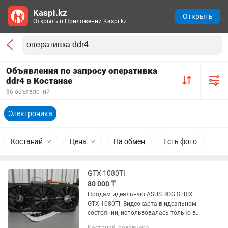
Kaspi.kz
Открыть
Открыть в Приложении Kaspi.kz
Объявления по запросу оперативка
ddr4 в Костанае
36 объявлений
Электроника
Костанай
Цена
На обмен
Есть фото
GTX 1080TI
80 000 ₸
Продам идеальную ASUS ROG STRIX
GTX 1080TI. Видеокарта в идеальном
состоянии, использовалась только в
играх в хорошем корпусе, видеокарта