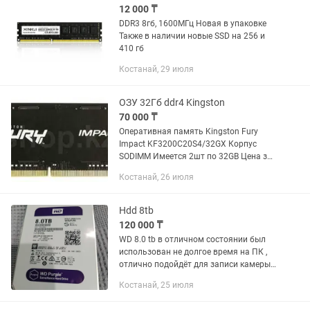
12 000 ₸
DDR3 8гб, 1600МГц Новая в упаковке
Также в наличии новые SSD на 256 и
410 гб
Костанай, 29 июля
ОЗУ 32Гб ddr4 Kingston
70 000 ₸
Оперативная память Kingston Fury
Impact KF3200C20S4/32GX Корпус
SODIMM Имеется 2шт по 32GB Цена за
одну
Костанай, 26 июля
Hdd 8tb
120 000 ₸
WD 8.0 tb в отличном состоянии был
использован не долгое время на ПК ,
отлично подойдёт для записи камеры
наблюдения
Костанай, 25 июля