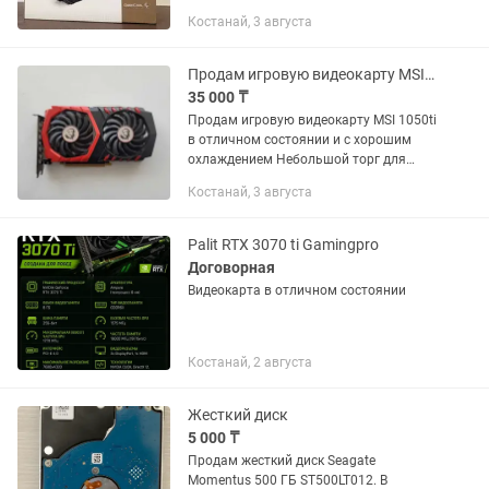
36 мес. Страна-производитель Китай
Костанай, 3 августа
Общие параметры Тип кулер для
процессора Модель DEEPCOOL...
Продам игровую видеокарту MSI 1050ti
35 000 ₸
Продам игровую видеокарту MSI 1050ti
в отличном состоянии и с хорошим
охлаждением Небольшой торг для
реальных покупателей
Костанай, 3 августа
Palit RTX 3070 ti Gamingpro
Договорная
Видеокарта в отличном состоянии
Костанай, 2 августа
Жесткий диск
5 000 ₸
Продам жесткий диск Seagate
Momentus 500 ГБ ST500LT012. В