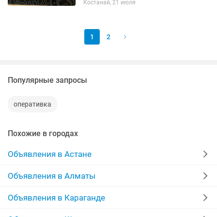
Костанай, 21 июля
FX506HE. Есть поврежденные / битые
пиксели по левой...
1
2
Популярные запросы
оперативка
Похожие в городах
Объявления в Астане
Объявления в Алматы
Объявления в Караганде