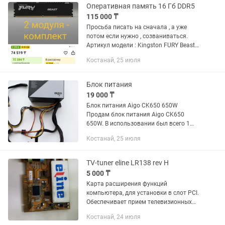
Оперативная память 16 Гб DDR5
115 000 ₸
Просьба писать на сначала , а уже
потом если нужно , созваниваться.
Артикул модели : Kingston FURY Beast
DDR5 8GB 5600MHz (KF556C40-8) 2
Костанай, 25 июля
плашки по 8 гигабайт, цену в каспи
сами видите , нареканий...
Блок питания
19 000 ₸
Блок питания Aigo CK650 650W
Продам блок питания Aigo CK650
650W. В использовании был всего 1
неделю, после чего заменил его на
Костанай, 25 июля
другой блок питания, поэтому этот
больше не нужен. ✔️ Полностью...
TV-tuner eline LR138 rev H
5 000 ₸
Карта расширения функций
компьютера, для установки в слот PCI.
Обеспечивает прием телевизионных
сигналов, радио сигналов диапазона
Костанай, 24 июля
FM и многое другое... На фото видны