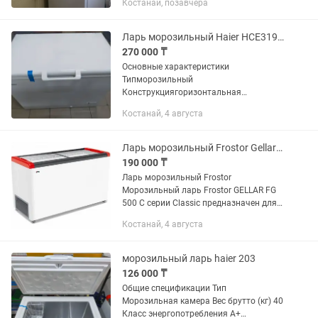
Костанай, позавчера
практически,как новый. Идеально для
небольших кухонь.
Ларь морозильный Haier HCE319RE
270 000 ₸
Основные характеристики
Типморозильный
Конструкциягоризонтальная
Температурный режимот -26 до -12 °С
Костанай, 4 августа
Объем322 л Крышкаглухая Количество
корзин в комплекте2 Напряжение220 В
Цвет корпусабелый Цвет...
Ларь морозильный Frostor Gellar FG 500 C красный
190 000 ₸
Ларь морозильный Frostor
Морозильный ларь Frostor GELLAR FG
500 C серии Classic предназначен для
демонстрации, заморозки и
Костанай, 4 августа
длительного хранения продуктов и
полуфабрикатов на предприятиях...
морозильный ларь haier 203
126 000 ₸
Общие спецификации Тип
Морозильная камера Вес брутто (кг) 40
Класс энергопотребления A+