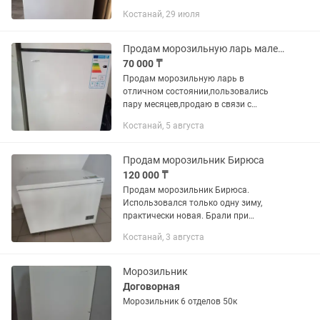
состоянии. Идеальный вариант для
Костанай, 29 июля
квартиры, дома или дачи, когда не
хватает места в основном
холодильнике. Работает...
Продам морозильную ларь маленькая вместительная
70 000 ₸
Продам морозильную ларь в
отличном состоянии,пользовались
пару месяцев,продаю в связи с
переездом
Костанай, 5 августа
Продам морозильник Бирюса
120 000 ₸
Продам морозильник Бирюса.
Использовался только одну зиму,
практически новая. Брали при
подготовке к торжеству.
Костанай, 3 августа
Морозильник
Договорная
Морозильник 6 отделов 50к