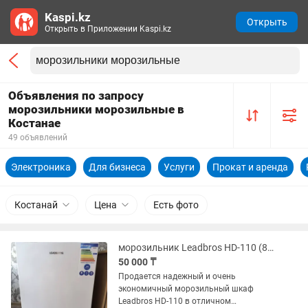
Kaspi.kz
Открыть
Открыть в Приложении Kaspi.kz
Объявления по запросу
морозильники морозильные в
Костанае
49 объявлений
Электроника
Для бизнеса
Услуги
Прокат и аренда
Костанай
Цена
Есть фото
морозильник Leadbros HD-110 (85 л)
50 000 ₸
Продается надежный и очень
экономичный морозильный шкаф
Leadbros HD-110 в отличном