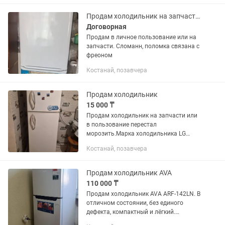
Продам холодильник на запчасти или в пользование
Договорная
Продам в личное пользование или на
запчасти. Сломанн, поломка связана с
фреоном
Костанай, позавчера
Продам холодильник
15 000 ₸
Продам холодильник на запчасти или
в пользование перестал
морозить.Марка холодильника LG
ElectroCool No Frost.Цена 15.000 торг
Костанай, позавчера
Самовывоз.Для подробной
информации или в личные сообщения
Продам холодильник AVA
110 000 ₸
Продам холодильник AVA ARF-142LN. В
отличном состоянии, без единого
дефекта, компактный и лёгкий.
Простоял год без дела в кабинете,