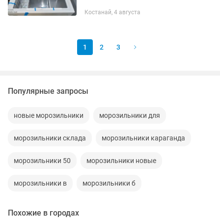
Климатический класс SN-T
Костанай, 4 августа
Напряжение/Частота 220-240 V / 50Hz
Система управления Электронная
Страна...
1
2
3
Популярные запросы
новые морозильники
морозильники для
морозильники склада
морозильники караганда
морозильники 50
морозильники новые
морозильники в
морозильники б
Похожие в городах