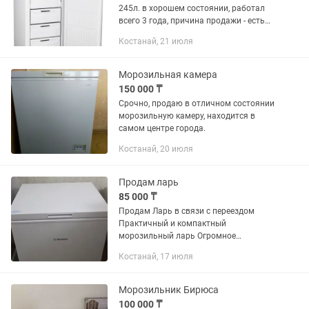
245л. в хорошем состоянии, работал
всего 3 года, причина продажи - есть
холодильник
Костанай, 21 июля
Морозильная камера
150 000 ₸
Срочно, продаю в отличном состоянии
морозильную камеру, находится в
самом центре города.
Костанай, 20 июля
Продам ларь
85 000 ₸
Продам Ларь в связи с переездом
Практичный и компактный
морозильный ларь Огромное
количество замороженных продуктов
Костанай, 17 июля
готов разместить морозильный ларь
FS1435.3W, полезный объем которого
целых 150...
Морозильник Бирюса
100 000 ₸