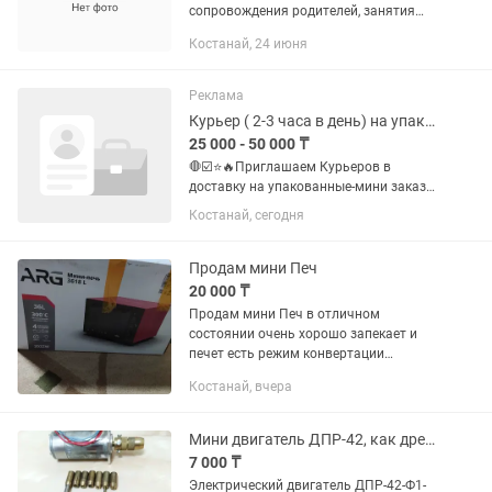
сопровождения родителей, занятия
проводят профессиональные,
Костанай, 24 июня
любящие детей специалисты.
Программа мини - сада: 1. Математика
2. Русский...
Реклама
Курьер ( 2-3 часа в день) на упакованные-мини заказы
25 000 - 50 000 ₸
🛑☑️⭐️🔥Приглашаем Курьеров в
доставку на упакованные-мини заказы
❗️ 💰🎗️Оплата до 15.000-25.000-50.000 в
Костанай, сегодня
день. ☑️Курьеры нужны: 1.Пеший -
пешком 2.Авто - на автомобиле 3.Вело -
на велосипеде ...
Продам мини Печ
20 000 ₸
Продам мини Печ в отличном
состоянии очень хорошо запекает и
печет есть режим конвертации
возможен торг
Костанай, вчера
Мини двигатель ДПР-42, как дрель
7 000 ₸
Электрический двигатель ДПР-42-Ф1-