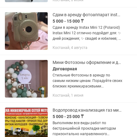
Костанай, 6 июня
третьей и четвертой категории на
строительных и приусадебных
участках,...
Сдам в аренду фотоаппарат instax mini 12
5 000 - 15 000 ₸
Сдам в аренду Instax Mini 12 (Polaroid)
Instax Mini 12 отлично подойдет для: ✨
дней рождения; ✨ свадеб и юбилеев; ✨
гендер-пати и бэби-шауэров; ✨
Костанай, 4 августа
свиданий и прогулок; ✨ фотозон и...
Мини Фотозоны оформление и доставка
Договорная
Стильные Фотозоны в аренду по
самым низким ценам. Порадуйте своих
близких яркими,красивыми
воздушными шарами вместе с нами!
Костанай, 1 июня
Сделайте приятно близким с нами!
Доступные цены. Индивидуальная
надпись...
Водопровод канализация газ мини экскаватор крот Гнб прокол септик Жб кольца
5 000 - 25 000 ₸
Выполняем все виды работ по
бестраншейной прокладке методом
горизонтально направленного