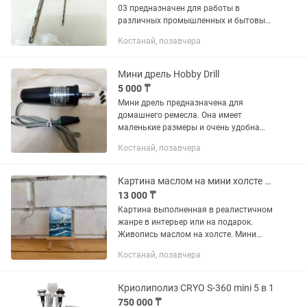
03 предназначен для работы в
различных промышленных и бытовых
устройствах. Напряжение питания до
Костанай, позавчера
27 В постоянного тока. Количество
оборотов зависит от напряжения...
Мини дрель Hobby Drill
5 000 ₸
Мини дрель предназначена для
домашнего ремесла. Она имеет
маленькие размеры и очень удобна
для выполнения таких мелких работ
Костанай, позавчера
как шлифовка, фрезерование,
сверление дерева, пластика и мягких
металлов....
Картина маслом на мини холсте с мольбертом 7 на 7 см
13 000 ₸
Картина выполненная в реалистичном
жанре в интерьер или на подарок.
Живопись маслом на холсте. Мини
холст форматом 6 на 8см на мини
Костанай, позавчера
мольберте. Красивая
упаковка,сертификат и визитка внутри.
Криолиполиз CRYO S-360 mini 5 в 1
750 000 ₸