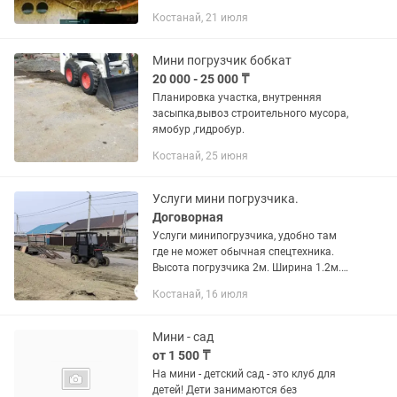
бурения: самотечной канализации,
Костанай, 21 июля
водопровода, газопровода, футляров
стальных и полиэтиленовых,...
Мини погрузчик бобкат
20 000 - 25 000 ₸
Планировка участка, внутренняя
засыпка,вывоз строительного мусора,
ямобур ,гидробур.
Костанай, 25 июня
Услуги мини погрузчика.
Договорная
Услуги минипогрузчика, удобно там
где не может обычная спецтехника.
Высота погрузчика 2м. Ширина 1.2м.
Грузоподъемность 400кг. Мини
Костанай, 16 июля
погрузчик с переломной рамой не
испортит покрытие участка
Мини - сад
от 1 500 ₸
Ha мини - детский сад - это клуб для
детей! Дети занимаются без