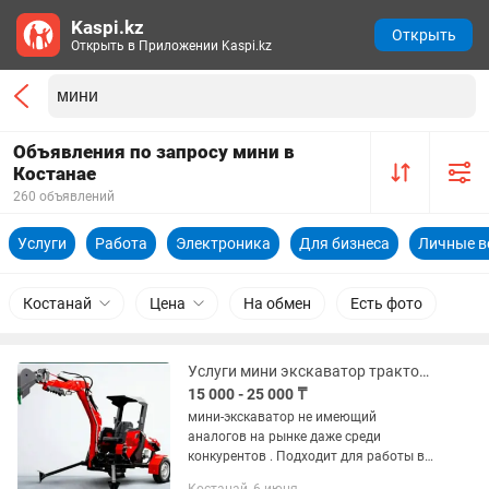
Kaspi.kz
Открыть
Открыть в Приложении Kaspi.kz
Объявления по запросу мини в
Костанае
260 объявлений
Услуги
Работа
Электроника
Для бизнеса
Личные 
Костанай
Цена
На обмен
Есть фото
Услуги мини экскаватор трактор копка фундамент водопровод септик газ
15 000 - 25 000 ₸
мини-экскаватор не имеющий
аналогов на рынке даже среди
конкурентов . Подходит для работы в
стесненных условиях на грунтах