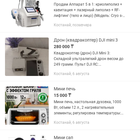
Продам Аппарат 5 в 1: криолиполиз +
кавитация + лазерный липолиз + RF-
лифтинг (тело и лицо) (Модель: Cryo s-
360 mini) – это уникальный аппарат 5
Костанай, позавчера
в 1, созданный в мобильном, удобном
дизайне. Аппаратом...
Дрон (квадракоптер) DJI mini 3
280 000 ₸
Квадрокоптер (дрон) DJI Mini 3:
Складной ультралегкий дрон весом до
249 грамм. Пульт DJI RC:
Интеллектуальный контроллер со
Костанай, 6 августа
встроенным FHD-дисплеем,
избавляющий от необходимости
подключать смартфон...
Мини печь
15 000 ₸
Мини печь, настольная духовка, 1000
Вт, объем 12 л., 2 нагревательных
элементы, регулировка температуры:
70°С - 230°С, таймер до 30 мин., сигнал
Костанай, 6 августа
об окончании приготовления, световой
индикатор работы,...
Мини сап