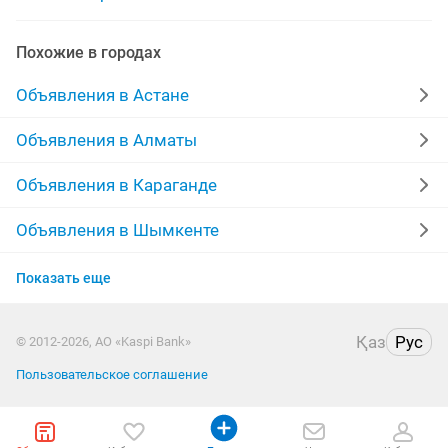
алюминиевая дверь
администратор на ресепшн
Похожие в городах
административный
ламинирование ресниц бровей
Объявления в Астане
администратор салон красоты
Объявления в Алматы
ламинирование ресниц и бровей
Объявления в Караганде
администратор ресторана
менеджер администратор
Объявления в Шымкенте
Объявления в Усть-Каменогорске
администратор управляющий
Показать еще
Объявления в Актобе
Қаз
Рус
© 2012-2026, АО «Kaspi Bank»
Объявления в Актау
Пользовательское соглашение
Объявления в Павлодаре