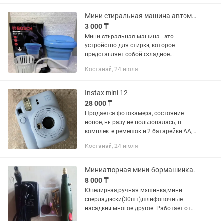
Мини стиральная машина автомат, с отжимом, Bosch BO-, на запчасти.
3 000 ₸
Мини-стиральная машина - это
устройство для стирки, которое
представляет собой складное
пластиковое ведро с электромотором,
Костанай, 24 июля
предназначенное для стирки
небольшого количества мелкой
одежды. В...
Instax mini 12
28 000 ₸
Продается фотокамера, состояние
новое, ни разу не пользовалась, в
комплекте ремешок и 2 батарейки АА,
картриджей к комплекте нет, нужно
Костанай, 24 июля
докупать отдельно, поэтому цена
максимально комфортная!
Миниатюрная мини-бормашинка.
8 000 ₸
Ювелирная,ручная машинка,мини
сверла,диски(30шт),шлифовочные
насадкии многое другое. Работает от
сети 220V,через блок