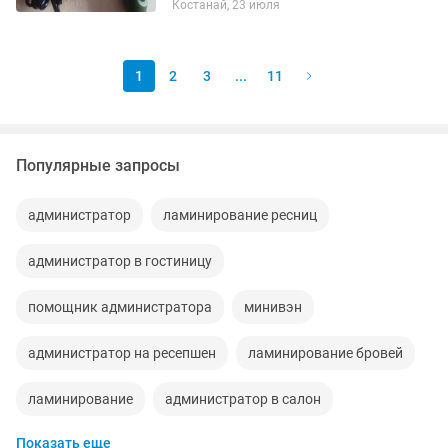
Костанай, 23 июля
питания(адаптер).
1
2
3
...
11
Популярные запросы
администратор
ламинирование ресниц
администратор в гостиницу
помощник администратора
минивэн
администратор на ресепшен
ламинирование бровей
ламинирование
администратор в салон
Показать еще
ищу работу администратора
минивены
минивен