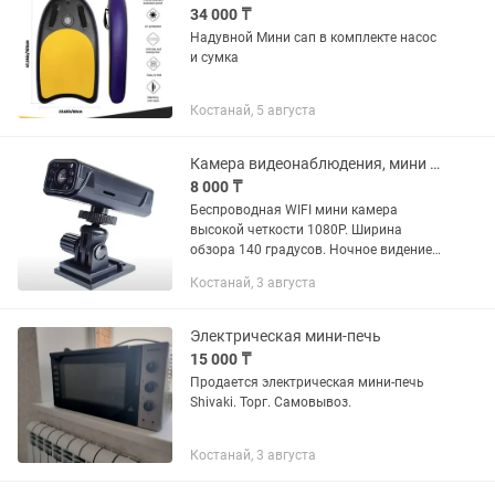
34 000 ₸
Надувной Мини сап в комплекте насос
и сумка
Костанай, 5 августа
Камера видеонаблюдения, мини A10, с передачей на смартфон, по WIFI.
8 000 ₸
Беспроводная WIFI мини камера
высокой четкости 1080P. Ширина
обзора 140 градусов. Ночное видение,
с длиной волны 940 нм и дальностью
Костанай, 3 августа
ночного видения 5-10 метров в
помещении и до 20 м вне помещения....
Электрическая мини-печь
15 000 ₸
Продается электрическая мини-печь
Shivaki. Торг. Самовывоз.
Костанай, 3 августа