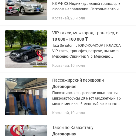
КЗ-РФ-КЗ.Индивидуальный трансфер в
любом направлении. Легковые авто и
минивэны.
Костанай, 28 июля
VIP такси, межгород, трансфер, выписка, Спринтер Vip, Мерседес W222.
10 000 - 100 000 ₸
Taxi Senator!!! ЛЮКС-КОМФОРТ КЛАССА
VIP такси, трансфер, встречи, выписка,
Мерседес Спринтер Vip, Мерседес
Майбах. MERCEDES VIP SPRINTER,
Костанай, 10 июля
MERCEDES W222.
ЗАРЕГИСТРИРОВАННОЕ
ОФИЦИАЛЬНОЕ...
Пассажирский перевозки
Договорная
Пассажирские перевозки комфортные
микроавтобусы 20 мест бюджетный 15
мест и минивэн 6 местный весь спектр
услуги поможем встретить с аэропорта
Костанай, 19 июля
жд гостей также трудные моменты
жизни катофалк...
Такси по Казахстану
Договорная