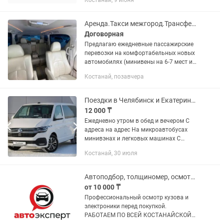
Костанай, 9 июня
Аренда.Такси межгород.Трансферы.Перевозка лежачих.
Договорная
Предлагаю ежедневные пассажирские
перевозки на комфортабельных новых
автомобилях (минивены на 6-7 мест и
легковые) по направлениям: Костанай
Костанай, позавчера
— Астана, Костанай — Караганда, по
всему Казахстану и в...
Поездки в Челябинск и ЕкатеринбургЕжедневно утром в обед и вечером..
12 000 ₸
Ежедневно утром в обед и вечером С
адреса на адрес На микроавтобусах
минивэнах и легковых машинах С
комфортом встретим С аэропорта жд
Костанай, 30 июля
вокзала. Доставка посылок , лекарств.
Автоподбор, толщиномер, осмотр авто, проверка
от 10 000 ₸
Профессиональный осмотр кузова и
электроники перед покупкой.
РАБОТАЕМ ПО ВСЕЙ КОСТАНАЙСКОЙ