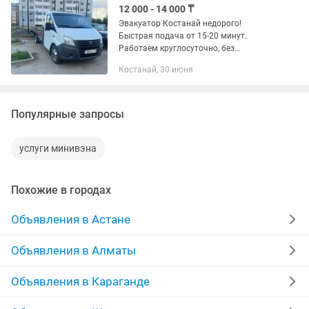
12 000 - 14 000 ₸
Эвакуатор Костанай недорого!
Быстрая подача от 15-20 минут.
Работаем круглосуточно, без
выходных и перерывов 24/7. Звоните
Костанай, 30 июня
прямо сейчас!Надежная и бережная
эвакуация вашего автомобиля в
любом...
Популярные запросы
услуги минивэна
Похожие в городах
Объявления в Астане
Объявления в Алматы
Объявления в Караганде