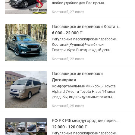
любое удобное для Вас время
Кокшетау, Щучинск, Балхаш, Боровое,
Костанай, 27 июля
Зеренда, Астана, Караганда, Жезказган,
Темиртау, Павлодар, Алматы,...
Пассажирские перевозки Костанай(Рудный)-Челябинск-Екатеринбург
6 000 - 22 000 ₸
Регулярные пассажирские перевозки
Костанай(Рудный)-Челябинск-
Екатеринбург Выезд каждый день
утром/днем/вечером На авто бизнес/
Костанай, 22 июля
премиум класса Легковые авто,
минивэны , микроавтобусы
Индивидуальный...
Пассажирские перевозки
Договорная
Комфортабельные минивэны Тoyota
Alphard 7мест и Toyota Hiace 14 мест
,свадьбы, индивидуальные заказы,
город, межгород. РК. РФ вахты,
Костанай, 25 июля
свадьбы, чисто уютно тепло,встреча с
аэропорта Пакет документов,...
РФ РК РФ междугородние перевозки
12 000 - 120 000 ₸
Регулярные пассажирские перевозки