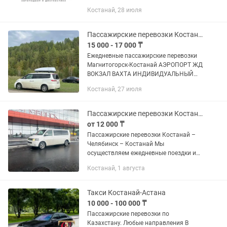
ОБЛАСТИ. Полный осмотр автомобиля
Костанай, 28 июля
включает: - осмотр кузова
толщиномером, - наличие дефектов
лкп,...
Пассажирские перевозки Костанай-Магнитогорск
15 000 - 17 000 ₸
Ежедневные пассажирские перевозки
Магнитогорск-Костанай АЭРОПОРТ ЖД
ВОКЗАЛ ВАХТА ИНДИВИДУАЛЬНЫЙ
ТРАНСФЕР 4-16 мест Комфортные
Костанай, 27 июля
минивэны, седаны, кроссоверы
Опытные профессиональные...
Пассажирские перевозки Костанай - Челябинск
от 12 000 ₸
Пассажирские перевозки Костанай –
Челябинск – Костанай Мы
осуществляем ежедневные поездки из
Костаная в Челябинск и обратно.
Костанай, 1 августа
Забираем пассажиров от адреса до
адреса, встречаем в аэропорту, ж/д и...
Такси Костанай-Астана
10 000 - 100 000 ₸
Пассажирские перевозки по
Казахстану. Любые направления В