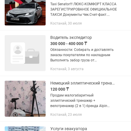
Taxi Senator!!! ЛЮКС-КОМФОРТ КЛАССА
ЗАРЕГИСТРИРОВАНОЕ ОФИЦИАЛЬНОЕ
ТАКСИ Документы Чек.Счет-факт.
Квитанции. Наличный и Безналичный
Костанай, 30 июля
расчёт. Работаем с фирмами и
организациями. ПОЕЗДКИ ПО
ДРУГИМ...
Водитель экспедитор
300 000 - 400 000 ₸
Обязанности: Собирать и доставлять
заказы покупателям по накладным
Выполнять забор груза от
поставщиков (1-2 раза в неделю)
Костанай, 3 августа
Помощь на складе при приемке товара
Требования: Личный автомобиль в
кузове...
Немецкий эллиптический тренажер Alpin Sante X-172 (2 в 1) в идеале
120 000 ₸
Продам малогабаритный
эллиптический тренажер +
велотренажер (2 в 1) бренда Alpin
Sante, модель X-172. Состояние
Костанай, 23 июля
абсолютно новой вещи! Покупала на
Озоне. На маркетплейсах цены на эту
линейку сейчас в...
Услуги эвакуатора