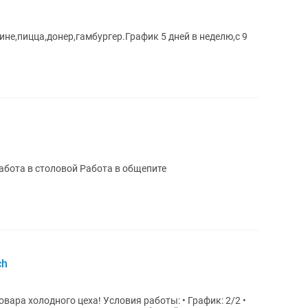
ине,пицца,донер,гамбургер.График 5 дней в неделю,с 9
стоплотность Знание санитарных Работа в столовой Работа в общепите
ch
! Условия работы: • График: 2/2 •