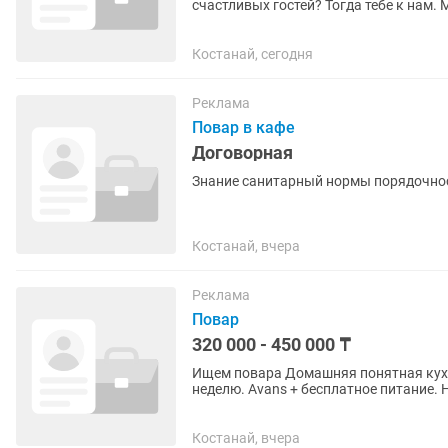
счастливых гостей? Тогда тебе к нам.
питание,удобный график,дружный колл
Костанай, сегодня
Реклама
Повар в кафе
Договорная
Знание санитарный нормы порядочно
Костанай, вчера
Реклама
Повар
320 000 - 450 000 ₸
Ищем повара Домашняя понятная кухня. Центр города. График 7:00–17:00. 2 выходных в
неделю. Аvans + бесплатное питание. 
работать в хорошей...
Костанай, вчера