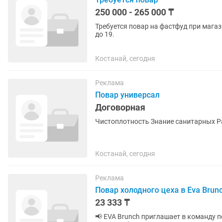
250 000 - 265 000 ₸
Требуется повар на фастфуд при магаз
до 19.
Костанай, сегодня
Реклама
Повар универсал
Договорная
Чи
Костанай, сегодня
Реклама
Повар холодного цеха в Eva Brun
23 333 ₸
📢 EVA Brunch приглашает в команду повара холодного цеха