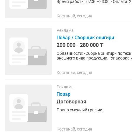
Время работы: 07:30–23:00 • Оплата: 2
числа • Аванс — 25...
Костанай, сегодня
Реклама
Повар / Сборщик онигири
200 000 - 280 000 ₸
Обязанности: •Сборка онигири по техкарте (строго по рецепту и весу). •Контроль качества и
внешнего вида продукции. •Упаковка 
Условия: •График: с...
Костанай, сегодня
Реклама
Повар
Договорная
Повар сменный график
Костанай, сегодня