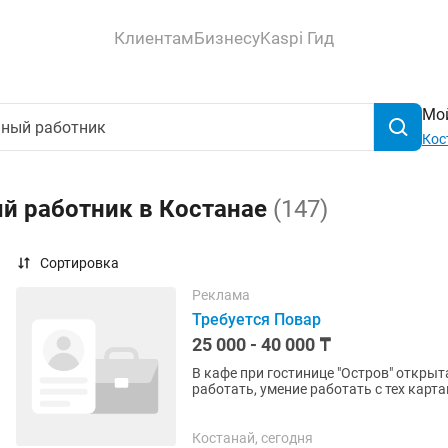
Клиентам
Бизнесу
Kaspi Гид
Мой
Кос
ый работник в Костанае
(147)
Сортировка
Реклама
Требуется Повар
25 000 - 40 000 ₸
В кафе при гостинице "Остров" открыта вакансия пов
работать, умение работать с тех карт
качественную работу....
Костанай, сегодня