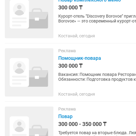
300 000 ₸
Курорт-отель "Discovery Borovoe" приглаша
Borovoe» — это современный курорт-о
живописной природной зоне:...
Костанай, сегодня
Реклама
Помощник-повара
300 000 ₸
Вакансия: Помощник повара Ресторан приглашает в команду помощника повара.
Обязанности: Подготовка продуктов к приготовлению блюд (мойка, чистка, нарезка).
Соблюдение санитарных норм и станда
Костанай, сегодня
Реклама
Повар
300 000 - 350 000 ₸
Требуется повар на вторые блюда. Лю