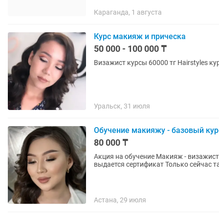
Караганда, 1 августа
Курс макияж и прическа
50 000 - 100 000 ₸
Визажист курсы 60000 тг H
Уральск, 31 июля
Обучение макияжу - базовый кур
80 000 ₸
Акция на обучение Макияж - визажист Базовый курс 7 дней 6 техник макияжа В конце
выдается сертификат Толь
Астана, 29 июля