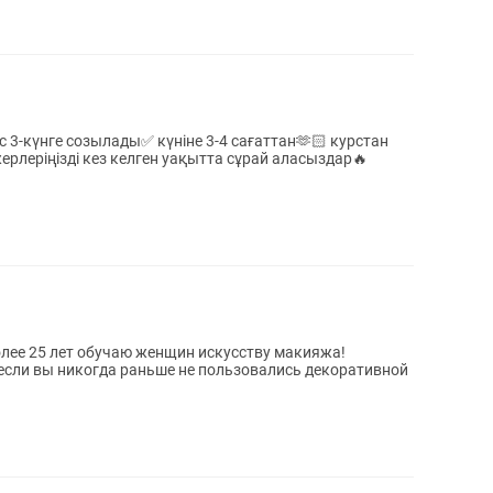
ерлеріңізді кез келген уақытта сұрай аласыздар🔥
если вы никогда раньше не пользовались декоративной