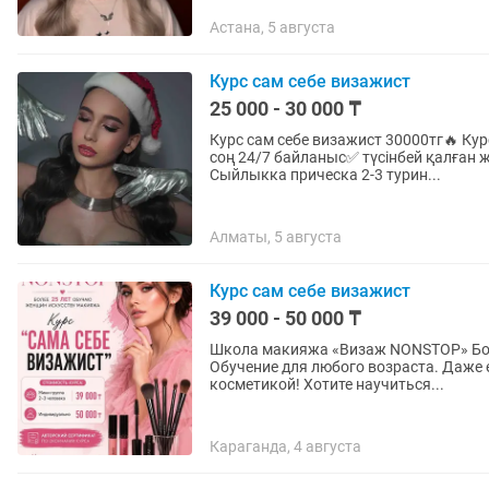
Астана, 5 августа
Курс сам себе визажист
25 000 - 30 000 ₸
Курс сам себе визажист 30000тг🔥 Курс 3-күнге созылады✅ күніне 3-4 сағаттан🫶🏻 курстан
соң 24/7 байланыс✅ түсінбей қалған ж
Сыйлыкка прическа 2-3 турин...
Алматы, 5 августа
Курс сам себе визажист
39 000 - 50 000 ₸
Школа макияжа «Визаж NONSTOP» Более 25 лет обучаю женщин искусству макияжа!
Обучение для любого возраста. Даже 
косметикой! Хотите научиться...
Караганда, 4 августа