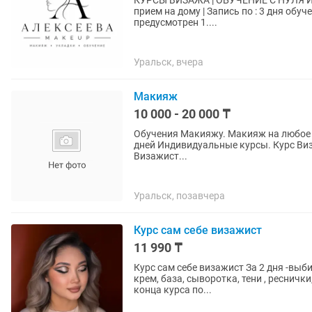
КУРСЫ ВИЗАЖА | ОБУЧЕНИЕ С НУЛЯ И ДЛЯ СЕБЯ
прием на дому | Запись по : 3 дня обучение 35000 Дневной Вечерний Возрастной Сертификат не
предусмотрен 1....
Уральск, вчера
Макияж
10 000 - 20 000 ₸
Обучения Макияжу. Макияж на любое мероприятие. (От 5 до 12т.т.)Выезд. Проф.косметика. 10
дней Индивидуальные курсы. Курс Виз
Визажист...
Уральск, позавчера
Курс сам себе визажист
11 990 ₸
Курс сам себе визажист За 2 дня -выбирать тон по типу кожи , список косметики (тональный
крем, база, сыворотка, тени , ресничк
конца курса по...