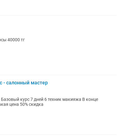
airstyles курсы 40000 тг
с - салонный мастер
ко сейчас такая цена 50% скидка