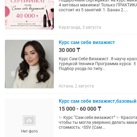
Подарочный Сертификат на курс маки
4 хитовых макияжа! Только ПРАКТИК
состоит из 5 занятий: 1. Банан 2....
Караганда, 3 августа
Курс сам себе визажист
30 000 ₸
Курс Сам Себе Визажист. Я научу крас
турецкой техники Программа курса: 💄 Разбор вашей косметички 💄 Подготовка к макияжу 💄
Подбор ухода по типу...
Астана, 2 августа
Курс сам себе визажист,базовый
15 000 - 60 000 ₸
✨ Курс “Сам себе визажист” ✨ Красота в твоих руках! 💄 Мы подготовили специальные курсы,
чтобы ты могла уверенно делать макияж дл
стоимость: •SSV (Сам...