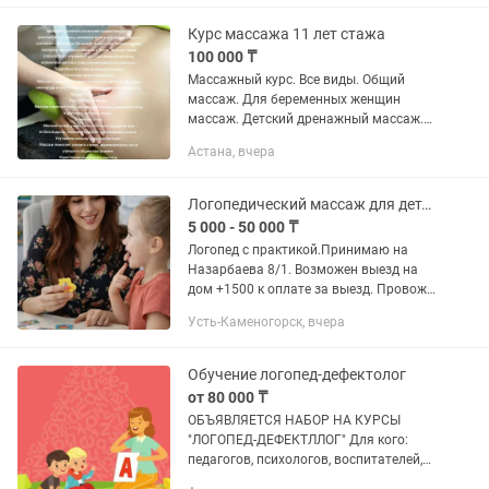
косметолога уже сейчас. На занятиях
вы узнаете о...
Курс массажа 11 лет стажа
100 000 ₸
Массажный курс. Все виды. Общий
массаж. Для беременных женщин
массаж. Детский дренажный массаж.
После инсульта и операции массаж
Астана, вчера
ЛФК бесплатно. Антицеллюлитный
массаж.после курса выдаем
сертификат ....
Логопедический массаж для детей Курс
5 000 - 50 000 ₸
Логопед с практикой.Принимаю на
Назарбаева 8/1. Возможен выезд на
дом +1500 к оплате за выезд. Провожу
логопедический (восстановительный)
Усть-Каменогорск, вчера
массаж для детей как поддержку
речевого развития. Массаж...
Обучение логопед-дефектолог
от 80 000 ₸
ОБЪЯВЛЯЕТСЯ НАБОР НА КУРСЫ
"ЛОГОПЕД-ДЕФЕКТЛЛОГ" Для кого:
педагогов, психологов, воспитателей,
родителей и всех кто хочет новую