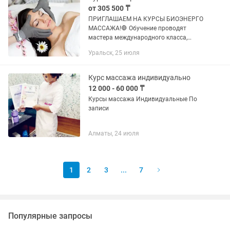
от 305 500 ₸
ПРИГЛАШАЕМ НА КУРСЫ БИОЭНЕРГО
МАССАЖА!🛑 Обучение проводят
мастера международного класса,
профессора, опытные бизнес-тренеры.
Уральск, 25 июля
специалисты в области массажа по
Восточной медицине. Обучение по...
Курс массажа индивидуально
12 000 - 60 000 ₸
Курсы массажа Индивидуальные По
записи
Алматы, 24 июля
1
2
3
...
7
Популярные запросы