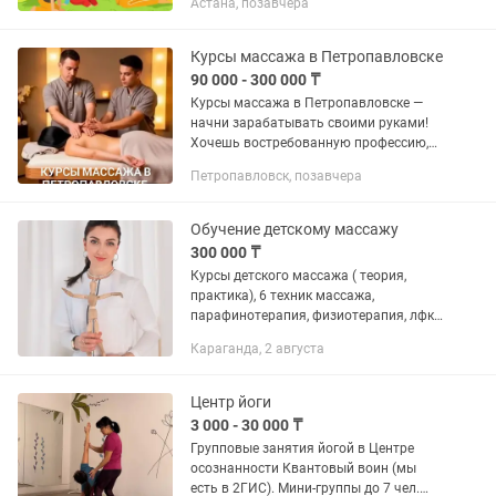
Астана, позавчера
профессию Программа курса: 1.
Основы логопедии и дефектологии 2....
Курсы массажа в Петропавловске
90 000 - 300 000 ₸
Курсы массажа в Петропавловске —
начни зарабатывать своими руками!
Хочешь востребованную профессию,
которая приносит и доход, и
Петропавловск, позавчера
удовольствие? Запишись на курсы
массажа от Дмитрия Слонова!
Дневные и...
Обучение детскому массажу
300 000 ₸
Курсы детского массажа ( теория,
практика), 6 техник массажа,
парафинотерапия, физиотерапия, лфк (
лечебная физкультура). Выдают два
Караганда, 2 августа
сертификата. 6 дней обучения по 2
часа. Можно без медицинского...
Центр йоги
3 000 - 30 000 ₸
Групповые занятия йогой в Центре
осознанности Квантовый воин (мы
есть в 2ГИС). Мини-группы до 7 чел.