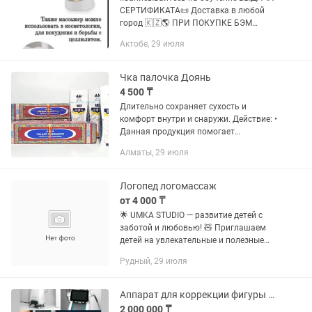
СЕРТИФИКАТА📜 Доставка в любой
город 🇰🇿🌎 ПРИ ПОКУПКЕ БЭМ
#Биомассажер (305500тг плюс
Актобе, 29 июля
подарки) вы получаете 650$ кэшбэк
бонус и еще В ПОДАРКИ Одно
оборудование делает...
Чка палочка Доянь
4 500 ₸
Длительно сохраняет сухость и
комфорт внутри и снаружи. Действие: •
Данная продукция помогает
сокращению влагалища,
Алматы, 29 июля
восстанавливает девственность. •
Предотвращает бактериальную
инфекцию, удаляет...
Логопед логомассаж
от 4 000 ₸
🌟 UMKA STUDIO — развитие детей с
заботой и любовью! 🧸 Приглашаем
детей на увлекательные и полезные
занятия в уютной атмосфере! 📚 Мы
Рудный, 29 июля
предлагаем: • Индивидуальные
занятия с логопедом. • Первичную...
Аппарат для коррекции фигуры и лица.
2 000 000 ₸