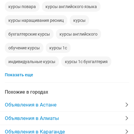
курсы повара
курсы английского языка
курсы наращивания ресниц
курсы
бухгалтерские курсы
курсы английского
обучение курсы
курсы 1с
индивидуальные курсы
курсы 1с бухгалтерия
Показать еще
курсы по наращиванию ресниц
учебные курсы
курсы кадровика
английские курсы
Похожие в городах
курсы бухгалтеров 1с
ресницы курсы
Объявления в Астане
курсы повышения квалификации
курсы психолога
Объявления в Алматы
обучающие курсы
финансовые курсы
Объявления в Караганде