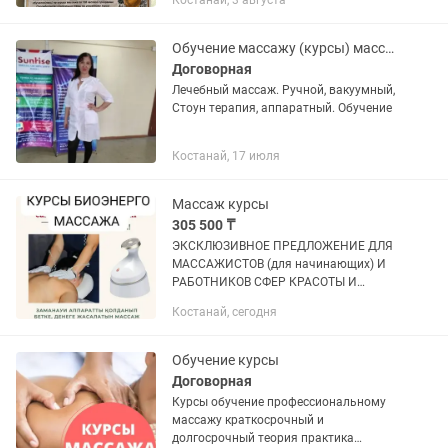
Костанай, 3 августа
Индивидуальный подход к каждому
обучающемуся! Много практики до...
Обучение массажу (курсы) массажа
Договорная
Лечебный массаж. Ручной, вакуумный,
Стоун терапия, аппаратный. Обучение
Костанай, 17 июля
Массаж курсы
305 500 ₸
ЭКСКЛЮЗИВНОЕ ПРЕДЛОЖЕНИЕ ДЛЯ
МАССАЖИСТОВ (для начинающих) И
РАБОТНИКОВ СФЕР КРАСОТЫ И
ЗДОРОВЬЯ!!! ♨️♨️♨️♨️♨️♨️♨️♨️♨️
Костанай, сегодня
РЕВОЛЮЦИЯ В ИНДУСТРИИ
МАССАЖА!!! БИОЭНЕРГЕТИЧЕСКИЙ
МАССАЖЕР БЭМ! Для души,...
Обучение курсы
Договорная
Курсы обучение профессиональному
массажу краткосрочный и
долгосрочный теория практика