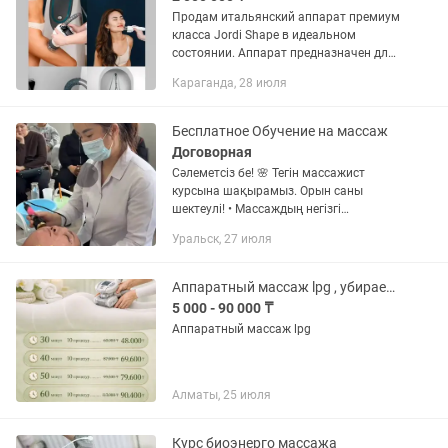
Продам итальянский аппарат премиум
класса Jordi Shape в идеальном
состоянии. Аппарат предназначен для
коррекции тела и лица. В аппарате 4
Караганда, 28 июля
функции, которые работают
одновременно и замещают работу 4х...
Бесплатное Обучение на массаж
Договорная
Сәлеметсіз бе! 🌸 Тегін массажист
курсына шақырамыз. Орын саны
шектеулі! • Массаждың негізгі
техникалары • Практикалық сабақтар •
Уральск, 27 июля
Сертификат алу мүмкіндігі Толығырақ
ақпарат алу үшін директке жазыңыз...
Аппаратный массаж lpg , убирает целлюлит и оттеки , курс из 10 процедур
5 000 - 90 000 ₸
Аппаратный массаж lpg
Алматы, 25 июля
Курс биоэнерго массажа