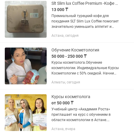
МАССАЖЕР БЭМ! Для души,...
Slt Slim lux Coffee Premium -Кофе для похудения, Турция
13 000 ₸
Премиальный турецкий кофе для
похудения SLT Slim Lux Coffee помогает
значительно уменьшить аппетит и
перекусы в течение дня, снизить вес,
Астана, сегодня
ускорить метаболизм (обмен веществ),
зарядить энергией и...
Обучение Косметология
50 000 - 250 000 ₸
Курсы косметолога.Обучение
косметологии. Индивидуальные Курсы
Косметологии с 50% скидкой. Начни
зарабатывать 1 млн. Тенге в месяц!!!
Алматы, сегодня
Престижная, уважаемая профессия -
дарить красоту....
Курсы косметолога
от 50 000 ₸
Учебный центр «Академия Роста»
приглашает на курс с обучением в
области косметологии в Астане.
Предлагаем вам получить
Астана, вчера
профессиональные навыки