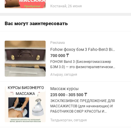
краткосрочно долгосрочные спа
Костанай, 26 июня
программа банный комплексы
парения пилинг, учим саморазвитию
Вас могут заинтересовать
Реклама
Fohow фохоу бэм 3 Faho-Ben3 BioPulse Device
700 000 ₸
FOHOW Band 3 (Биоэнергомассажер
БЭМ 3.0) — это физиотерапевтический
аппарат третьего поколения для
Атырау, сегодня
глубокого массажа и коррекции
биоэнергетического баланса
организма. Он сочетает воздействие...
Массаж курсы
235 000 - 305 500 ₸
ЭКСКЛЮЗИВНОЕ ПРЕДЛОЖЕНИЕ ДЛЯ
МАССАЖИСТОВ (для начинающих) И
РАБОТНИКОВ СФЕР КРАСОТЫ И
ЗДОРОВЬЯ!!! ♨️♨️♨️♨️♨️♨️♨️♨️♨️
Талдыкорган, сегодня
РЕВОЛЮЦИЯ В ИНДУСТРИИ
МАССАЖА!!! БИОЭНЕРГЕТИЧЕСКИЙ