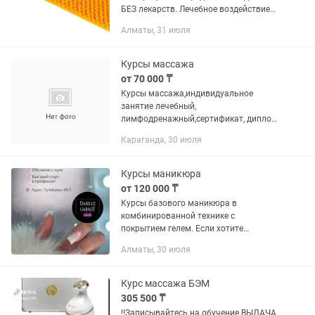
БЕЗ лекарств. Лечебное воздействие
аппликатора Ляпко: Множественное
Алматы, 31 июля
иглоукалывание с рефлекторной
реакцией и массажем. Изменяет...
Курсы массажа
от 70 000 ₸
Курсы массажа,индивидуальное
занятие лечебный,
лимфодренажный,сертификат, диплом
7дней с мед.образ.каспиред,рассрочка
Караганда, 30 июля
Курсы маникюра
от 120 000 ₸
Курсы базового маникюра в
комбинированной технике с
покрытием гелем. Если хотите
выполнять чистый маникюр с ровным
Алматы, 30 июля
покрытием мы вас ждем! 🍃Курс
поможет вам выйти на хорошую
скорость, безопасность и...
Курс массажа БЭМ
305 500 ₸
‼️Записывайтесь на обучение ВЫДАЧА