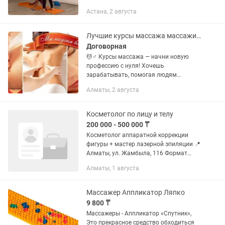
Профессиональные инструкторы.
Астана, 2 августа
Уютная атмосфера. Чай после
практики. Хатха-йога, виньяса-йога,...
Лучшие курсы массажа массажист
Договорная
💆♂️ Курсы массажа — начни новую
профессию с нуля! Хочешь
зарабатывать, помогая людям
чувствовать себя лучше? Наш курс
Алматы, 2 августа
массажа — это твой шанс получить
востребованную профессию. ✨ Что
тебя ждет: ✔...
Косметолог по лицу и телу
200 000 - 500 000 ₸
Косметолог аппаратной коррекции
фигуры + мастер лазерной эпиляции 📍
Алматы, ул. Жамбыла, 116 Формат
работы: сменный график (2/2,
Алматы, 1 августа
обсуждается) Доход: от 200 000 до 500
000+ тг (фикс + % + бонусы) 🔹...
Массажер Аппликатор Ляпко
9 800 ₸
Массажеры - Аппликатор «Спутник»,
Это прекрасное средство обходиться