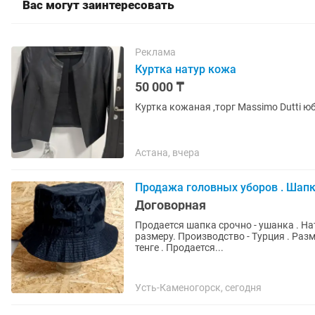
Вас могут заинтересовать
Реклама
Куртка натур кожа
50 000 ₸
Куртка кожаная ,торг Massimo Dutti ю
Астана, вчера
Продажа головных уборов . Шап
Договорная
Продается шапка срочно - ушанка . Н
размеру. Производство - Турция . Разм
тенге . Продается...
Усть-Каменогорск, сегодня