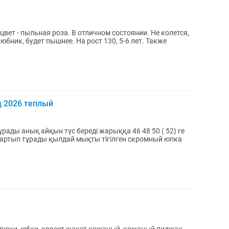
цвет - пыльная роза. В отличном состоянии. Не колется,
ик, будет пышнее. На рост 130, 5-6 лет. Также
 2026 теплый
рады анық айқын түс береді жарыққа 46 48 50 ( 52) ге
р тартып тұрады қылдай мықты тігілген скромный юпка