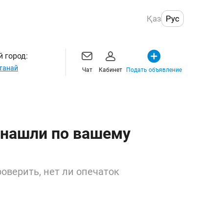
Қаз
Рус
 город:
танай
Чат
Кабинет
Подать объявление
 нашли по вашему
оверить, нет ли опечаток