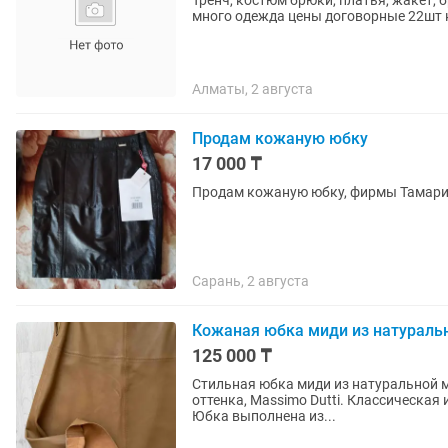
Тренч, костюм брюки, платья, жакет,
много одежда цены договорные 22шт к
Алматы, 2 августа
Продам кожаную юбку
17 000 ₸
Сарань, 2 августа
Кожаная юбка миди из натуральн
125 000 ₸
Стильная юбка миди из натуральной 
оттенка, Massimo Dutti. Классическая и очень элегантная модель, которая всегда актуальна.
Юбка выполнена из...