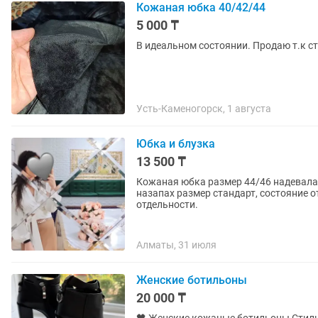
Кожаная юбка 40/42/44
5 000 ₸
В идеальном состоянии. Продаю т.к с
Усть-Каменогорск, 1 августа
Юбка и блузка
13 500 ₸
Кожаная юбка размер 44/46 надевала 
назапах размер стандарт, состояние о
отдельности.
Алматы, 31 июля
Женские ботильоны
20 000 ₸