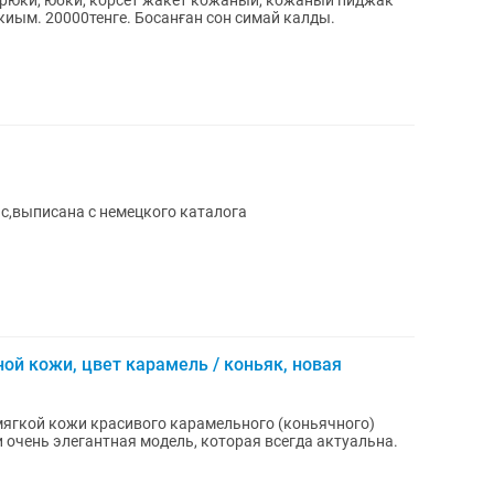
 брюки, юбки, корсет жакет кожаный, кожаный пиджак
иым. 20000тенге. Босанған сон симай калды.
Продам кожаную юбку, фирмы Тамарис,выписана с немецкого каталога
ой кожи, цвет карамель / коньяк, новая
мягкой кожи красивого карамельного (коньячного)