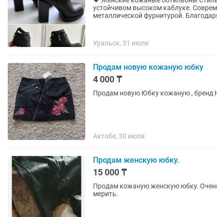
🖤 Женские кожаные ботильоны Стильные черные ботильоны из натуральной кожи на
устойчивом высоком каблуке. Совре
металлической фурнитурой. Благодаря
Уральск, 31 июля
Продам новую кожаную юбку
4 000 ₸
Продам новую Юбку кожаную , бренд H
Актобе, 30 июля
Продам женскую юбку.
15 000 ₸
Продам кожаную женскую юбку. Очень
мерить.