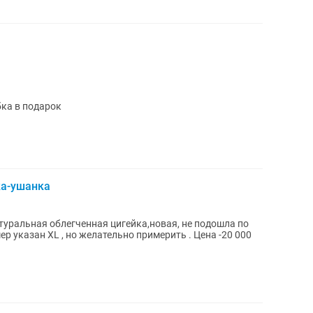
бка в подарок
ка-ушанка
атуральная облегченная цигейка,новая, не подошла по
ер указан XL , но желательно примерить . Цена -20 000