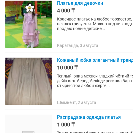
Платье для девочки
4 000 ₸
Красивое платье на любое торжество, 
не электризуется. Можно под низ подъюбн
продаю новые детские...
Караганда, 3 августа
Кожаный юбка элегантный тренд
10 000 ₸
Теплый юпка мехпен гладкий чёткий тұ
дейін кете береді беліңде резинка ба
отырыс той любой жерге...
Шымкент, 2 августа
Распрадажа одежда платья
1 000 ₸