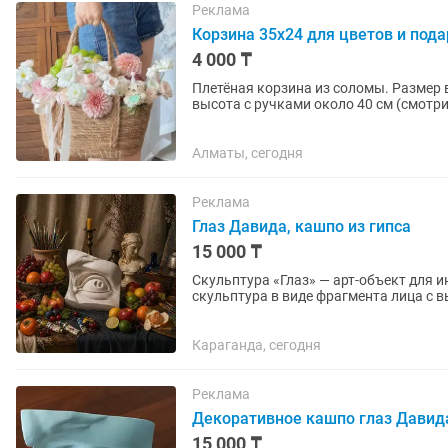
Реклама
Корзина 35х24 для цветов и под
4 000 ₸
Плетёная корзина из соломы. Размер 
высота с ручками около 40 см (смотри
цветов или декоративная...
Алматы, сегодня
Реклама
Глаз Давида, кашпо из гипса
15 000 ₸
Скульптура «Глаз» — арт-объект для интерьера и тв
скульптура в виде фрагмента лица с 
интерьера, а акцентный арт-объект,...
Караганда, сегодня
Реклама
Декоративное кашпо глаз Давид
15 000 ₸