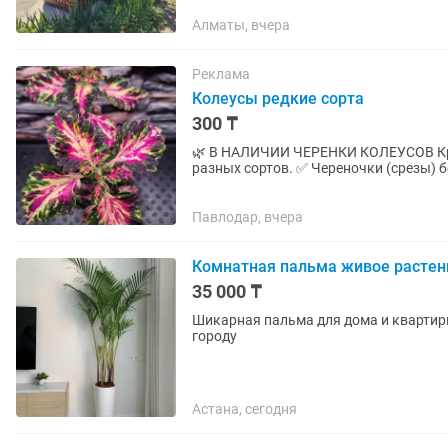
Алматы, вчера
Реклама
Колеусы редкие сорта
300 ₸
🌿 В НАЛИЧИИ ЧЕРЕНКИ КОЛЕУСОВ Красивые сортовые колеусы разных расцветок, 65 штук
разных сортов. ✅ Череночки (срезы) б
Взрослые растения в 2-х...
Павлодар, вчера
Комнатная пальма живое растен
35 000 ₸
Шикарная пальма для дома и квартиры Высотой 180см Цена без кашпо, но с доставко
городу
Астана, сегодня