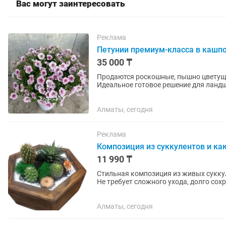
Вас могут заинтересовать
Реклама
Петунии премиум-класса в кашпо
35 000 ₸
Продаются роскошные, пышно цветущи
Идеальное готовое решение для ландш
разрастется, или подбирать грунты...
Алматы, сегодня
Реклама
Композиция из суккулентов и ка
11 990 ₸
Стильная композиция из живых сукку
Не требует сложного ухода, долго со
украшением дома, офиса или...
Алматы, сегодня