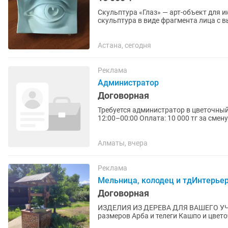
Скульптура «Глаз» — арт-объект для интерьера и тв
скульптура в виде фрагмента лица с 
интерьера, а акцентный арт-объект,...
Астана, сегодня
Реклама
Администратор
Договорная
Требуется администратор в цветочный магазин 🌸 Условия работы: Граф
12:00–00:00 Оплата: 10 000 тг за смену + 1% от кассы Обязанности: 1. Контроль состояния
цветов,...
Алматы, вчера
Реклама
Мельница, колодец и тдИнтерьер
Договорная
ИЗДЕЛИЯ ИЗ ДЕРЕВА ДЛЯ ВАШЕГО УЧАСТКА Декоративные колодцы Мел
размеров Арба и телеги Кашпо и цве