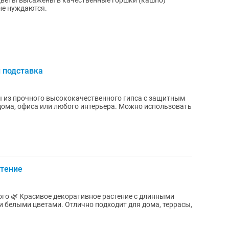
 Цветы высажены в качественные горшки (кашпо)
не нуждаются.
 подставка
 из прочного высококачественного гипса с защитным
 или любого интерьера. Можно использовать
стение
го 🌿 Красивое декоративное растение с длинными
 белыми цветами. Отлично подходит для дома, террасы,