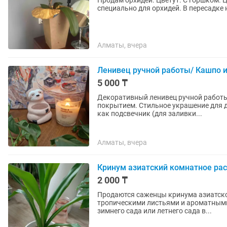
Продам орхидеи. Цветут. С горшком.
специально для орхидей. В пересадке 
Алматы, вчера
Ленивец ручной работы/ Кашпо и
5 000 ₸
Декоративный ленивец ручной работы
покрытием. Стильное украшение для дома, офиса
как подсвечник (для заливки...
Алматы, вчера
Кринум азиатский комнатное ра
2 000 ₸
Продаются саженцы кринума азиатско
тропическими листьями и ароматными
зимнего сада или летнего сада в...