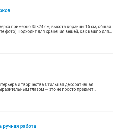
арков
верха примерно 35×24 см, высота корзины 15 см, общая
те фото) Подходит для хранения вещей, как кашпо для
орчества Стильная декоративная
выразительным глазом — это не просто предмет
а ручная работа