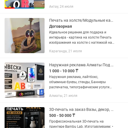
Звоните прямо сейчас и получите
Актау, 24 июля
расчет за 10 минут! Выполняем: -
наружная реклама -...
Печать на холсте/Модульные картины/ Картины на холсте
Договорная
Идеальное решение для подарка и
интерьера - картина на холсте Печать
изображения на холсте с натяжкой на
подрамник и без Различные
Караганда, 21 июля
технологии печати. Гибкое
ценообразование -Интерьерные
решения на...
Наружная реклама Алматы Под ключ
1 000 - 10 000 ₸
Наружная реклама, лайтбокс,
объемные буквы, стенды, Баннеры
распечатка, типографические услуги
(визитка, НАРУЖНАЯ РЕКЛАМА В
Алматы, 21 июля
АЛМАТЫ ПОД КЛЮЧ Создаем рекламу,
которая работает на ваш бизнес
24/7,...
3D-печать на заказ Вазы, декор, подарки, модели
500 - 50 000 ₸
Профессиональная 3D-печать на
принтере Bambu Lab. Изготавливаем: •