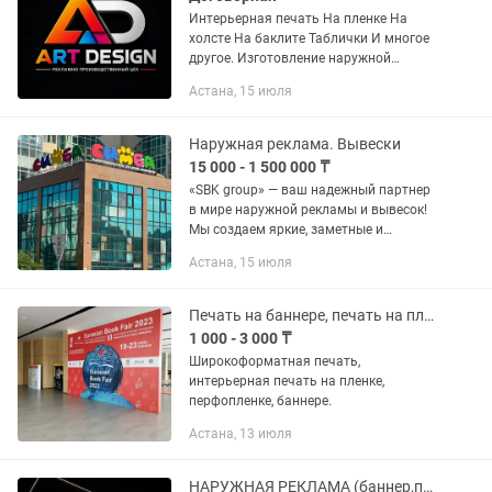
Интерьерная печать На пленке На
холсте На баклите Таблички И многое
другое. Изготовление наружной
рекламы Объемно световые буквы
Астана, 15 июля
Световые лайтбоксы Контражурные
вывески И многое другое в
кратчайшие...
Наружная реклама. Вывески
15 000 - 1 500 000 ₸
«SBK group» — ваш надежный партнер
в мире наружной рекламы и вывесок!
Мы создаем яркие, заметные и
качественные решения, которые
Астана, 15 июля
делают ваш бизнес узнаваемым.
Изготовление вывесок любой
сложности, а...
Печать на баннере, печать на пленке!
1 000 - 3 000 ₸
Широкоформатная печать,
интерьерная печать на пленке,
перфопленке, баннере.
Астана, 13 июля
НАРУЖНАЯ РЕКЛАМА (баннер,печать,УФ, пресс-стены,рекламные вывески,)