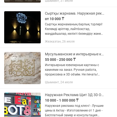
Шымкент, 31 июля
профессиональным оформлением в
багетную рамку или...
Сыртқы жарнама. Наружная реклама
от 10 000 ₸
Сыртқы жарнаманың барлық түрлері!
Көлемді әріптер, лайтбокстар,
маңдайшалар, көлікті безендіру және
т.б. Кепілдік. Дизайн және өлшем алу
Жезказган, 26 июля
тегін! Изготовление наружной
рекламы. Световые обьемные...
Мусульманские и интерьерные картины на заказ
55 000 - 250 000 ₸
Интерьерные ювелирные картины с
камнями на заказ. Ручная работа,
прорисовка и 3D объём. Не печать!
Возможно создание картин в
Шымкент, 24 июля
различных стилях:• современная
классика;• ар-деко;• минимализм;•...
Наружная Реклама Щит 3Д 3D Объемные Буквы Рекламный Баннер
10 000 - 1 000 000 ₸
Наружная реклама под ключ! - Лучшие
цены в Актау - Изготовление от 1 дня -
Бесплатный замер и консультация