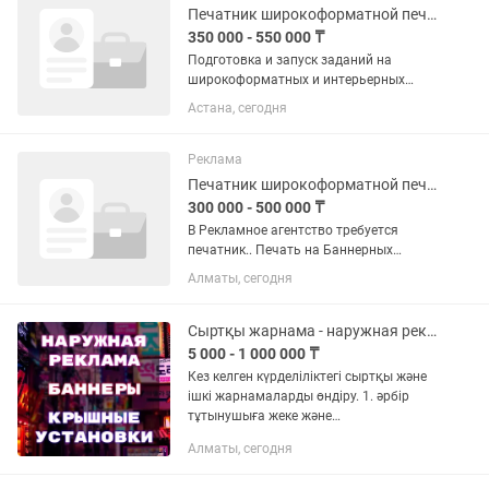
Печатник широкоформатной печати
350 000 - 550 000 ₸
Подготовка и запуск заданий на
широкоформатных и интерьерных
принтерах. Печать на баннере,
Астана, сегодня
самоклеящейся пленке, холсте, бумаге
и других материалах. Контроль
качества печати и цветопередачи. ...
Реклама
Печатник широкоформатной печати
300 000 - 500 000 ₸
В Рекламное агентство требуется
печатник.. Печать на Баннерных
станка. Печать Интерьерная
Алматы, сегодня
Сыртқы жарнама - наружная реклама
5 000 - 1 000 000 ₸
Кез келген күрделіліктегі сыртқы және
ішкі жарнамаларды өндіру. 1. әрбір
тұтынушыға жеке және
шығармашылық көзқарас. 2. 25 минут
Алматы, сегодня
ішінде тапсырысты алдын ала есептеу.
3. бірнеше эскиз опциялары...