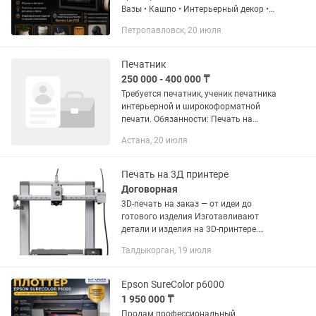
Вазы • Кашпо • Интерьерный декор •
Подставки • Органайзеры • Брелоки •
Петропавловск, 20 июля
Детали по вашим размерам • Подарки
и сувениры ✔ Высокое...
Печатник
250 000 - 400 000 ₸
Требуется печатник, ученик печатника
интерьерной и широкоформатной
печати. Обязанности: Печать на
широкоформатном принтере и
Астана, 20 июля
интерьерном принтере Выполнение
плана Ведение...
Печать на 3Д принтере
Договорная
3D-печать на заказ — от идеи до
готового изделия Изготавливают
детали и изделия на 3D-принтере.
Печать из PLA и PETG. Размер до
Талдыкорган, 19 июля
25×25 см. Запчасти и крепления Декор
и интерьерные элементы Корпуса для...
Epson SureColor p6000
1 950 000 ₸
Продам профессиональный