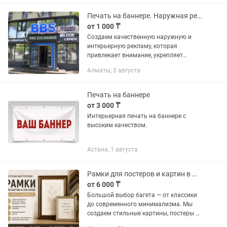
и интерьерные флаги • Качественная...
Печать на баннере. Наружная реклама. Баннер. Вывеска. Дизайн.
от 1 000 ₸
Создаем качественную наружную и
интерьерную рекламу, которая
привлекает внимание, укрепляет
имидж компании и помогает
Алматы, 3 августа
привлекать новых клиентов. 🔶 Наши
услуги: ✔️ Вывески любой сложности ✔️
Объемные...
Печать на баннере
от 3 000 ₸
Интерьерная печать на баннере с
высоким качеством.
Астана, 1 августа
Рамки для постеров и картин в Шымкенте багетная мастерская
от 6 000 ₸
Большой выбор багета — от классики
до современного минимализма. Мы
создаем стильные картины, постеры и
фотографии на холсте с