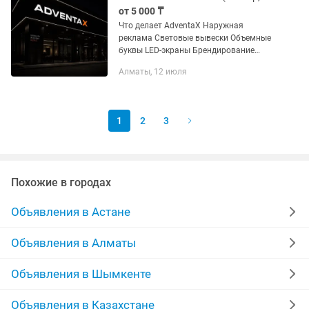
от 5 000 ₸
Что делает AdventaX Наружная
реклама Световые вывески Объемные
буквы LED-экраны Брендирование
автомобилей Оформление офисов
Алматы, 12 июля
Интерьерная реклама
Широкоформатная печать Фрезеровка
Лазерная...
1
2
3
Похожие в городах
Объявления в Астане
Объявления в Алматы
Объявления в Шымкенте
Объявления в Казахстане