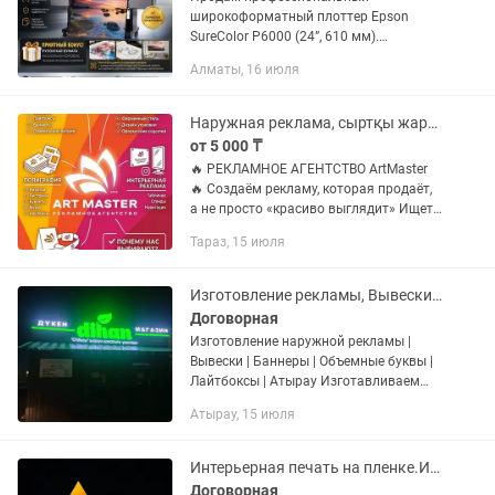
широкоформатный плоттер Epson
SureColor P6000 (24”, 610 мм).
Оборудование в полностью рабочем
Алматы, 16 июля
состоянии, использовалась бережно в
коммерческих целях. Плоттер
адаптирован под...
Наружная реклама, сыртқы жарнама, вывеска, стенд
от 5 000 ₸
🔥 РЕКЛАМНОЕ АГЕНТСТВО ArtMaster
🔥 Создаём рекламу, которая продаёт,
а не просто «красиво выглядит» Ищете,
где заказать качественную рекламу
Тараз, 15 июля
без головной боли? Мы берём на себя
всё — от идеи до...
Изготовление рекламы, Вывески, Баннеры, Объемные буквы, Лайтбоксы
Договорная
Изготовление наружной рекламы |
Вывески | Баннеры | Объемные буквы |
Лайтбоксы | Атырау Изготавливаем
рекламу под ключ быстро, качественно
Атырау, 15 июля
и по доступной цене. Работаем с
бизнесом, магазинами, кафе,...
Интерьерная печать на пленке.Изготовление наружной рекламы
Договорная