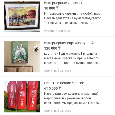
Интерьерные картины
10 000 ₸
Интерьерные картины, на любой вкус.
Печать делается на бумаге под стекло.
Так же можно сделать печать на
холсте с подрамником в багете Цены
Астана, 4 августа
зависят от размера и выбора печати с
багетом
Интерьерная картина ручной работы
120 000 ₸
картина «Белые аисты». Выполнена
масляными красками премиального
качества, полностью ручная работа, на
натуральном холсте на подрамнике.
Алматы, 3 августа
Размер 50×70 см. Белые аисты —
символ дома, рождения...
Печать и пошив флагов
от 5 000 ₸
Изготавливаем флаги для компаний,
мероприятий и рекламы любой
сложности. Мы предлагаем: • Печать
флагов с логотипом, слоганом или
Алматы, 3 августа
индивидуальным дизайном • Уличные