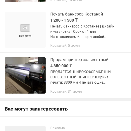
Костанай, 10 июня
воспоминаний Форматы от маленьких
до больших ✔ Натяжка на подрамник...
Печать баннеров Костанай
1 200 - 1 500 ₸
Печать баннеров в Костанае | Дизайн
и установка | Срок от 1 дня
Изготавливаем баннеры любой
сложности под ключ 🔥 ✔ Разработка
Костанай, 5 июля
дизайна ✔ Широкоформатная печать
✔ Баннеры для бизнеса, магазинов,...
Продам принтер сольвентный
4 850 000 ₸
ПРОДАЕТСЯ! ШИРОКОФОРМАТНЫЙ
СОЛЬВЕНТНЫЙ ПРИНТЕР Ширина
печати: 3300 мм 4 печатающие
головки: Konica 512i Чернила:
Костанай, 31 июля
сольвентные WT-3304L (KM-512i)
Надежный профессиональный принтер
для наружной...
Вас могут заинтересовать
Реклама