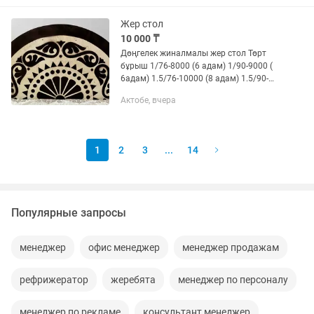
трансформеры круглые и...
Жер стол
10 000 ₸
Дөңгелек жиналмалы жер стол Төрт
бұрыш 1/76-8000 (6 адам) 1/90-9000 (
6адам) 1.5/76-10000 (8 адам) 1.5/90-
13000 (8 адам) 2/76-13000 (10 адам)
Актобе, вчера
2/90-16000 ( 10 адам) Дөнгелек
1м-10000 (4адам) 1.1м...
1
2
3
...
14
Популярные запросы
менеджер
офис менеджер
менеджер продажам
рефрижератор
жеребята
менеджер по персоналу
менеджер по рекламе
консультант менеджер