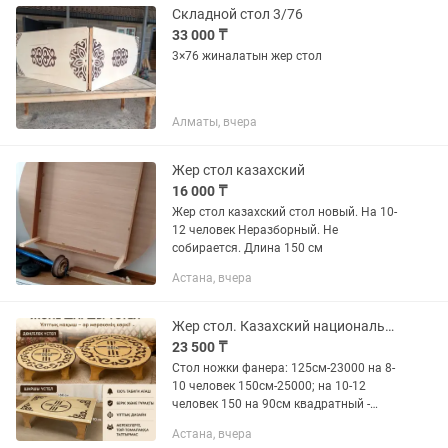
Складной стол 3/76
33 000 ₸
3×76 жиналатын жер стол
Алматы, вчера
Жер стол казахский
16 000 ₸
Жер стол казахский стол новый. На 10-
12 человек Неразборный. Не
собирается. Длина 150 см
Астана, вчера
Жер стол. Казахский национальный стол. Круглый стол. Доставка. Самовывоз.
23 500 ₸
Стол ножки фанера: 125см-23000 на 8-
10 человек 150см-25000; на 10-12
человек 150 на 90см квадратный -
23000 Стол ножки брусок: 125см-29000
Астана, вчера
150см-35000 Есть столы