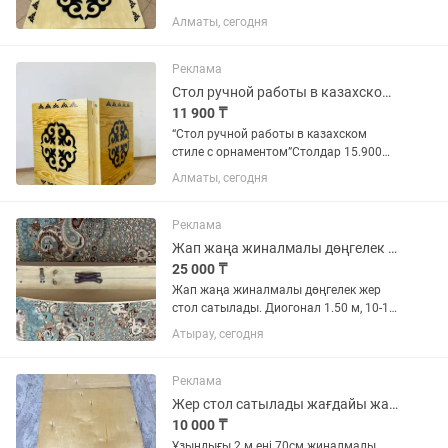
2.5× 90 3×90 Оте ынгайлы конак
Алматы, сегодня
куткенге жиналмалы женил бир адам
котерип кете береди
Реклама
Стол ручной работы в казахском стиле с орнаментом
11 900 ₸
“Стол ручной работы в казахском
стиле с орнаментом”Столдар 15.900
басталады Жер стол трансформер
Алматы, сегодня
жиналмалы оте ынгайлы чемодан
Фанера жука емес туракты устойчивый
аяктары ножкасы аккайыннан...
Реклама
Жап жаңа жиналмалы дөңгелек жер стол сатылады. Диог1.50 м, 10-12 адамдық
25 000 ₸
Жап жаңа жиналмалы дөңгелек жер
стол сатылады. Диогонал 1.50 м, 10-12
адам сияды.
Атырау, сегодня
Реклама
Жер стол сатылады жағдайы жақсы.
10 000 ₸
Ұзындығы 2 м ені 70см жиналмалы