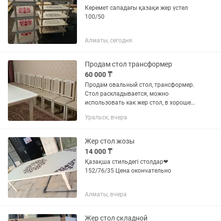
Керемет сападағы қазақи жер үстел
100/50
Алматы, сегодня
Продам стол трансформер
60 000 ₸
Продам овальный стол, трансформер.
Стол раскладывается, можно
использовать как жер стол, в хорошем
состоянии длина 3 метра ширина 1
Уральск, вчера
метр, цвет белый, цена стола 70000 Все
в отличном состоянии
Жер стол жозы
14 000 ₸
Қазақша стильдегі столдар❤
152/76/35 Цена окончательно
Алматы, вчера
Жер стол складной