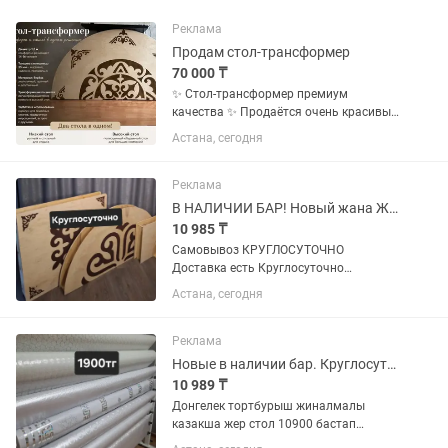
Реклама
Продам стол-трансформер
70 000 ₸
✨ Стол-трансформер премиум
качества ✨ Продаётся очень красивый
и практичный стол-трансформер в
Астана, сегодня
состоянии почти нового —
использовался всего 2 раза. Покупали
для гостей и больших семейных встреч,
Реклама
но...
В НАЛИЧИИ БАР! Новый жана Жер стол Дастархан корпе Шакен Айманова 14/8
10 985 ₸
Самовывоз КРУГЛОСУТОЧНО
Доставка есть Круглосуточно
самовывоз Инстаграм: | Рассрочка
Астана, сегодня
есть По Астане у нас самые низкие
цены НОВЫЕ казакша жиналмалы жер
стол: ПРЯМОУГОЛЬНЫЕ
Реклама
(ТОРТБҰРЫШ)...
Новые в наличии бар. Круглосуточно Доставка Астана
10 989 ₸
Донгелек тортбурыш жиналмалы
казакша жер стол 10900 бастап
Круглосуточно Доставка через яндекс