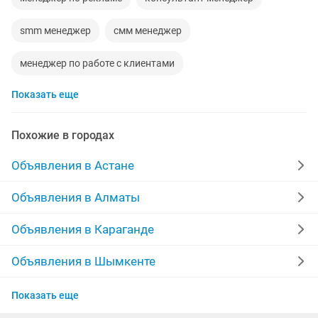
smm менеджер
смм менеджер
менеджер по работе с клиентами
Показать еще
помощник менеджера
менеджер маркетплейсов
удаленный менеджер
массажеры
Похожие в городах
требуется офис менеджер
помощник менеджер
Объявления в Астане
Объявления в Алматы
Объявления в Караганде
Объявления в Шымкенте
Объявления в Актобе
Показать еще