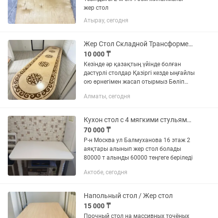
жер стол
Атырау, сегодня
Жер Стол Складной Трансформер 2в1
10 000 ₸
Кезінде әр қазақтың үйінде болған
дәстүрлі столдар Қазіргі кезде ыңғайлы
ою өрнегімен жасап отырмыз Бөліп
төлеу қарастырылған Алматы
Алматы, сегодня
қаласы,Степная 2б
Кухон стол с 4 мягкими стульями в идеальном состояний цвет белый
70 000 ₸
Р-н Москва ул Балмуханова 16 этаж 2
аяқтары алынып жер стол болады
80000 т алынды 60000 теңгеге беріледі
Актобе, сегодня
Напольный стол / Жер стол
15 000 ₸
Прочный стол на массивных точёных