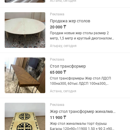
Астана, сегодня
индрайвер Ред рассрочка бар Астана
Алия Молдагулова 13/5
Реклама
Продажа жер столов
20 000 ₸
Продам новые жер столы размер 2
метр, 1,5 метр и круглый диогоналом
1,3 метр. Складывается как чемодан.
Атырау, сегодня
Реклама
Стол трансформер
65 000 ₸
Стол трансформеры Жер стол ЛДСП
100на300, 60тыс ЛДСП 100на300,
65тыс ЛДСП с мет ножками. 100на300,
Астана, сегодня
85тыс ЛДСП с мет ножками 100на400,
95тыс МДФ 100на300, 110тыс МДФ
100на400, 130тыс Круглый стол...
Реклама
Жер стол трансформер жиналмалы жозы
11 900 ₸
Жер стол жиналмалы торт бурыш
Багасы 120×90=11900 1.50 × 90 2.×90