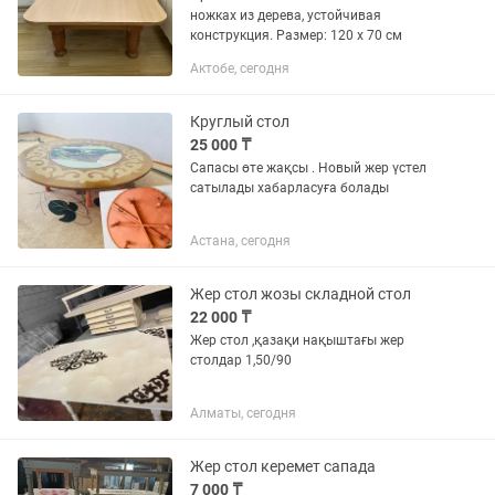
ножках из дерева, устойчивая
конструкция. Размер: 120 х 70 см
Актобе, сегодня
Круглый стол
25 000 ₸
Сапасы өте жақсы . Новый жер үстел
сатылады хабарласуға болады
Астана, сегодня
Жер стол жозы складной стол
22 000 ₸
Жер стол ,қазақи нақыштағы жер
столдар 1,50/90
Алматы, сегодня
Жер стол керемет сапада
7 000 ₸