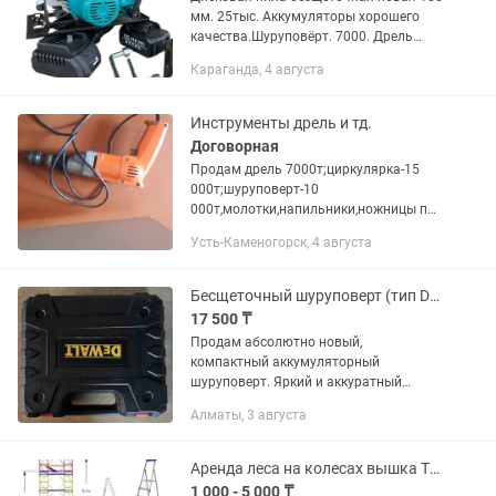
мм. 25тыс. Аккумуляторы хорошего
качества.Шуруповёрт. 7000. Дрель
6тыс. Насос750д. Состояние хорошее
Караганда, 4 августа
работает.
Инструменты дрель и тд.
Договорная
Продам дрель 7000т;циркулярка-15
000т;шуруповерт-10
000т,молотки,напильники,ножницы по
металлу,,пилки,гаечн.ключи,рулетки,руб
Усть-Каменогорск, 4 августа
анок,отвертки,топор,газовые.ключи и
др.
Бесщеточный шуруповерт (тип DeWalt)большой набор инструментов. Новый
17 500 ₸
Продам абсолютно новый,
компактный аккумуляторный
шуруповерт. Яркий и аккуратный
аналог знаменитого DeWalt в
Алматы, 3 августа
фирменном желто-черном исполнении.
Выглядит отлично, собран крепко,
приятно держать в...
Аренда леса на колесах вышка Тура прокат леса строительные прокат лестницы
1 000 - 5 000 ₸