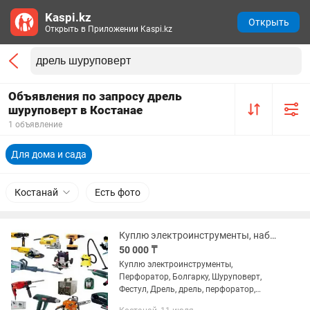
Kaspi.kz
Открыть
Открыть в Приложении Kaspi.kz
Объявления по запросу дрель
шуруповерт в Костанае
1 объявление
Для дома и сада
Костанай
Есть фото
Куплю электроинструменты, набор инструментов ключей.
50 000 ₸
Куплю электроинструменты,
Перфоратор, Болгарку, Шуруповерт,
Фестул, Дрель, дрель, перфоратор,
лобзик, термический фен, рубанок,