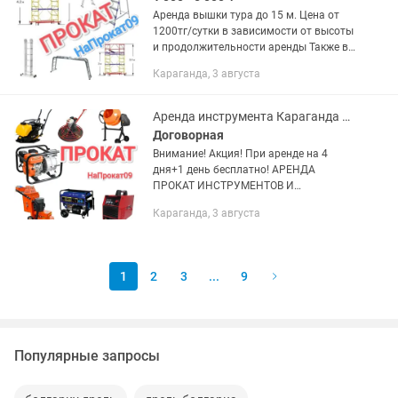
Аренда вышки тура до 15 м. Цена от
1200тг/сутки в зависимости от высоты
и продолжительности аренды Также в
наличии лестницы, стремянки и другие
Караганда, 3 августа
строительные инструменты и
оборудование Внимание!...
Аренда инструмента Караганда прокат Леса на колесах Вышка лестница
Договорная
Внимание! Акция! При аренде на 4
дня+1 день бесплатно! АРЕНДА
ПРОКАТ ИНСТРУМЕНТОВ И
ОБОРУДОВАНИЯ в КАРАГАНДЕ
Караганда, 3 августа
Алмазное бурение станок
Безвоздушный краскопульт oxyprop
аппарат Бензопила...
1
2
3
...
9
Популярные запросы