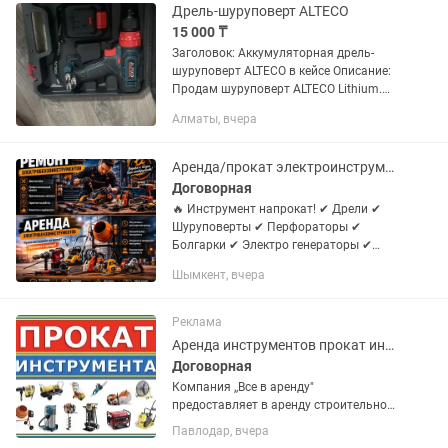
Компания Trade Energy предоставит...
Дрель-шуруповерт ALTECO
15 000 ₸
Заголовок: Аккумуляторная дрель-
шуруповерт ALTECO в кейсе Описание:
Продам шуруповерт ALTECO Lithium.
Комплект: сам инструмент, кейс,
Алматы, вчера
батарея и зарядка. Компактный,
удобный для сборки мебели и...
Аренда/прокат электроинструмента ремонт продажа запчастей
Договорная
🔥 Инструмент напрокат! ✔ Дрели ✔
Шуруповерты ✔ Перфораторы ✔
Болгарки ✔ Электро генераторы ✔
Компрессор ✔ бетономешалка ✔
Шымкент, вчера
газонокосилка ✔ Трамбовка ✔
Культиватор ✔ Виброплиту ✔
Асфальторез ✔...
Реклама
Аренда инструментов прокат инструмента прокат оборудования
Договорная
Компания ,,Все в аренду"
предоставляет в аренду строительное
оборудования Звоните: Работаем без
Павлодар, вчера
выходных с 9:00 до 19:00 Мы