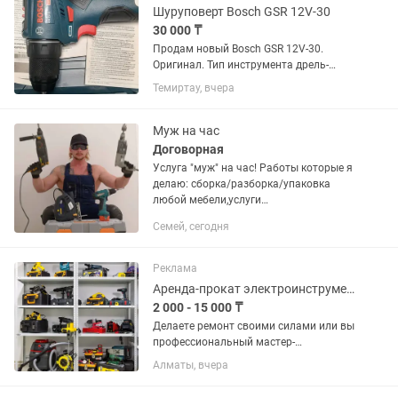
Доставка,Могу Отправить по...
Шуруповерт Bosch GSR 12V-30
30 000 ₸
Продам новый Bosch GSR 12V-30.
Оригинал. Тип инструмента дрель-
шуруповерт Тип патрона
Темиртау, вчера
быстрозажимной Количество
скоростей работы 2 Диаметр патрона
0.8 – 10 мм Максимальное число
Муж на час
оборотов холостого...
Договорная
Услуга "муж" на час! Работы которые я
делаю: сборка/разборка/упаковка
любой мебели,услуги
дрели,шуруповерта,перфоратора и
Семей, сегодня
болгарки (навесить
тв,зеркало,гардины,полки,турникеты и
т.д.).Мелкосрочный...
Реклама
Аренда-прокат электроинструментов - TRADE ENERGY RENT
2 000 - 15 000 ₸
Делаете ремонт своими силами или вы
профессиональный мастер-
отделочник? Нет смысла тратить сотни
Алматы, вчера
тысяч тенге на покупку дорогого
оборудования ради разовой задачи!