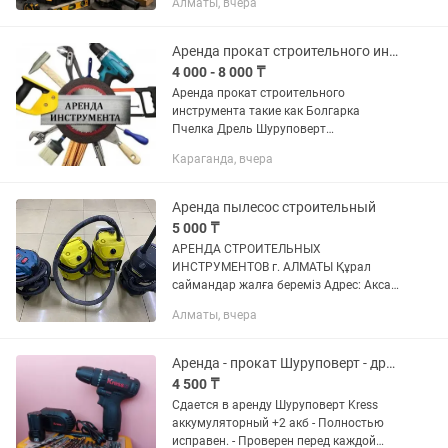
Алматы, вчера
Быстро, удобно, недорого! В чистом и
рабочем состоянии Надёжный
инструмент для вашего ремонта!
Аренда прокат строительного инструмента
Доставка по городу...
4 000 - 8 000 ₸
Аренда прокат строительного
инструмента такие как Болгарка
Пчелка Дрель Шуруповерт
Перфоратор Лазерный уровень
Караганда, вчера
Стремянка Бетономешалка И многое
другое Цены от 4.000 до 8.000 в
зависимости от...
Аренда пылесос строительный
5 000 ₸
АРЕНДА СТРОИТЕЛЬНЫХ
ИНСТРУМЕНТОВ г. АЛМАТЫ Құрал
саймандар жалға береміз Адрес: Аксай
1а 27 Б/1 ( напротив кар сити) Быстро,
Алматы, вчера
удобно, недорого! В чистом и рабочем
состоянии Надёжный инструмент для...
Аренда - прокат Шуруповерт - дрель аккумуляторный Kress
4 500 ₸
Сдается в аренду Шуруповерт Kress
аккумуляторный +2 акб - Полностью
исправен. - Проверен перед каждой