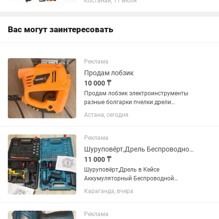
Костанай, 11 июля
пила, гайковерт, отвертка,
газонокосилка, шлифовальная
машина, фрезер,...
Вас могут заинтересовать
Реклама
Продам лобзик
10 000 ₸
Продам лобзик электроинструменты
разные болгарки пчелки дрели
шуруповерты перфораторы
Астана, сегодня
Реклама
Шуруповёрт,Дрель Беспроводной НОВЫЙ, Makita,аккумуляторная в Кейсе
11 000 ₸
Шуруповёрт,Дрель в Кейсе
Аккумуляторный Беспроводной
НОВЫЕ.Makita и DeWALT. В Кейсе с
Караганда, вчера
Набором Сверла Биты, Удлинители и
Запас Батарейки! Всё на
Фото.Новые.по Городу Есть
Реклама