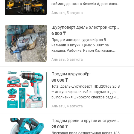
саймандар жалға береміз Адрес: Аксай
1а 27 Б/1 ( напротив кар сити) Быстро,
Алматы, 5 августа
удобно, недорого! В чистом и рабочем
состоянии Надёжный инструмент для...
Шуруповерт дрель электроинструменты
6 000 ₸
Продам электрошуруповёрты В
наличии 3 штуки. Цена: 5 000₸ за
каждый. Рабочие. Район Калкаман.
Пишите в или звоните
Алматы, 5 августа
Продам шуруповёрт
80 000 ₸
Total дрель-шуруповерт TIDLI20968 20 В
— это универсальный инструмент для
выполнения широкого спектра задач,
от сверления отверстий до
Алматы, 4 августа
закручивания крепежа. 🚀 Благодаря
мощному двигателю и надежной...
Продам дрель и другие инструменты
25 000 ₸
Дисковая пила безщеточная новая 185