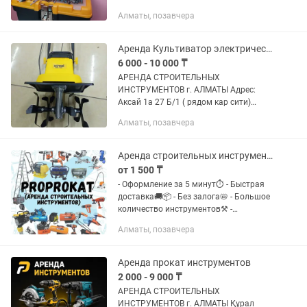
выдачей. - Чистый и готов к работе. В
Алматы, позавчера
комплект входит: - Инструмент - Сумка
- Оснастка (биты,...
Аренда Культиватор электрический бензиновый
6 000 - 10 000 ₸
АРЕНДА СТРОИТЕЛЬНЫХ
ИНСТРУМЕНТОВ г. АЛМАТЫ Адрес:
Аксай 1а 27 Б/1 ( рядом кар сити)
Быстро, удобно, недорого! В чистом и
Алматы, позавчера
рабочем состоянии Надёжный
инструмент для вашего ремонта!
Доставка по городу...
Аренда строительных инструментов. Прокат строительного оборудования
от 1 500 ₸
- Оформление за 5 минут⏱️ - Быстрая
доставка🚚📦 - Без залога📛 - Большое
количество инструментов⚒️ -
Качественные, проверенные бренды✅ -
Алматы, позавчера
Система скидок 🏷️ График работы 9:00-
20:00, без...
Аренда прокат инструментов
2 000 - 9 000 ₸
АРЕНДА СТРОИТЕЛЬНЫХ
ИНСТРУМЕНТОВ г. АЛМАТЫ Құрал