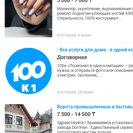
5 000 - 7 000 ₸
Маникюр, укрепление, выравнивание г
ремонт поднятие клюющих ногтей 5500
стерильность 100% инструмент...
Костанай, 4 июня
- Все услуги для дома - в одной 
Договорная
100к «Позвонил в одну компанию — решили любую задач
нужна, и отправьте фото или описание задач
электрик, сантехник,...
Костанай, 28 июня
Ворота промышленные и бытовы
7 500 - 14 500 ₸
Здравствуйте ! Занимаемся установкой секционных ворот более 9 лет. Являемся дилерами
завода DorrHan . Единственный сервисный це
(отсутствует мостик холода,...