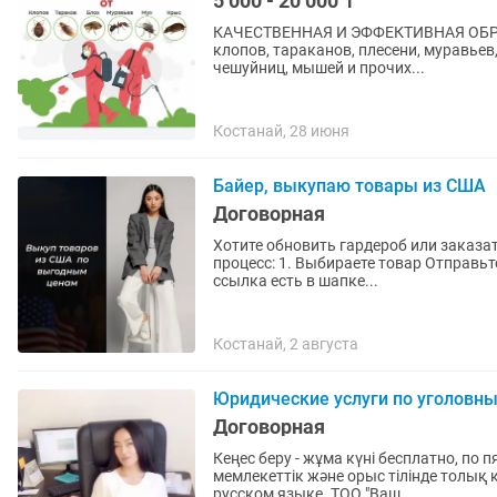
5 000 - 20 000 ₸
КАЧЕСТВЕННАЯ И ЭФФЕКТИВНАЯ ОБРАБ
клопов, тараканов, плесени, муравьев,
чешуйниц, мышей и прочих...
Костанай, 28 июня
Байер, выкупаю товары из США
Договорная
Хотите обновить гардероб или заказа
процесс: 1. Выбираете товар Отправьте мне ссылку или скриншот с сайта в Директ или в -
ссылка есть в шапке...
Костанай, 2 августа
Юридические услуги по уголовны
Договорная
Кеңес беру - жұма күні бесплатно, по 
мемлекеттік және орыс тілінде толық 
русском языке. ТОО "Ваш...