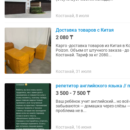
Костанай, 8 июля
Доставка товаров с Китая
2 080 ₸
Карго -доставка товаров из Китая в К
Poizon. Объем от штучного заказа - д
Костанай. Тариф за кг 2080...
Костанай, 31 июля
репетитор английского языка // 
3 500 - 7 500 ₸
Ваш ребёнок учит английский… но всё ещё боится говор
забываются — домашка через слёзы — и постоянное «не хочу» Знакомо? Тогда давайте честно:
проблема не в...
Костанай, 16 июня