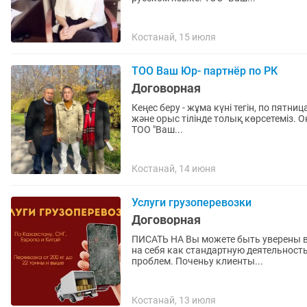
Костанай, 15 июля
ТОО Ваш Юр- партнёр по РК
Договорная
Кеңес беру - жұма күні тегін, по пятни
және орыс тілінде толық көрсетеміз. 
ТОО "Ваш...
Костанай, 14 июня
Услуги грузоперевозки
Договорная
ПИСАТЬ НА Вы можете быть уверены в том, что мы будем круглосуточно на связи и возьмем
на себя как стандартную деятельность
проблем. Поченьу клиенты...
Костанай, 13 июля