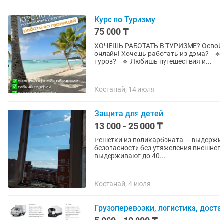
Курс по Туризму
75 000 ₸
ХОЧЕШЬ РАБОТАТЬ В ТУРИЗМЕ? Освой 
онлайн! Хочешь работать из дома? 🔹 Мечтаешь о свободном графике и доходе от продаж
туров? 🔹 Любишь путешествия и...
Костанай, 14 июля
Защита для детей
13 000 - 25 000 ₸
Решетки из поликарбоната — выдержив
безопасности без утяжеления внешнего вида. 🔹 Решетки из алюминия — легки
выдерживают до 40...
Костанай, 4 июля
Грузоперевозки, логистика, дост