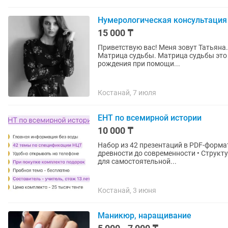
Нумерологическая консультация
15 000 ₸
Приветствую вас! Меня зовут Татьяна
Матрица судьбы. Матрица судьбы это нумерологический расчет, посредством вашей даты
рождения при помощи...
Костанай, 7 июля
ЕНТ по всемирной истории
10 000 ₸
Набор из 42 презентаций в PDF-формате по всемирной
древности до современности • Структурировано
для самостоятельной...
Костанай, 3 июня
Маникюр, наращивание