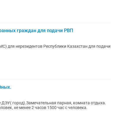
транных граждан для подачи РВП
МС) для нерезидентов Республики Казахстан для подачи
йных.
е ДЭУ( город).Замечательная парная, комната отдыха.
ловек, не менее 2 часов 1500 час с человека.