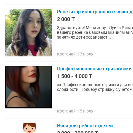
Репетитор иностранного языка д
2 000 ₸
Здравствуйте! Меня зовут Луиза Ринатов
вашего ребенка базовым знаниям англ
занятиях дети осваивают...
Костанай, 17 июля
Профессиональные стрижкижки д
1 500 - 4 000 ₸
✂️ Профессиональные стрижки для все
сложности. Подберу стрижку с учётом
Костанай, 15 июля
Няня для ребенка/детей