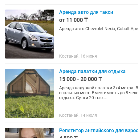
Аренда авто для такси
от 11 000 ₸
Аренда авто Chevrolet Nexia, Cobalt А
Костанай, 16 июня
Аренда палатки для отдыха
15 000 - 20 000 ₸
Аренда надувной палатки 3х4 метра. В
спальных мест. Вместимость до 8 чел
отдыха. Сутки 20 тыс....
Костанай, 14 июля
Репетитор английского для взро