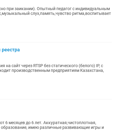
ожно при заикании). Опытный педагог с индивидуальным
с,музыкальный слух,память,чувство ритма,воспитывает
я реестра
на сайт через RTSP без статического (белого) IP, с
т 6 месяцев до 6 лет. Аккуратная,чистоплотная,
 образование, имею различные развивающие игры и