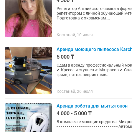
4 500 ₸
Репетитор Английского языка в фо
репетитором с личной обучающей методикой с 2017 Все уровни: 
Подготовка к экзаменам,...
Костанай, 10 июля
Аренда моющего пылесоса Karch
5 000 ₸
Сдам в аренду профессиональный мою
✔ Кресел и стульев ✔ Матрасов ✔ Са
грязь; пятна; неприятные...
Костанай, 26 июля
Аренда робота для мытья окон
4 000 - 5 000 ₸
В комплекте моющие средства, Микрофи
- - - - - - - - - - - - - - - - - - - - - - - - - - 