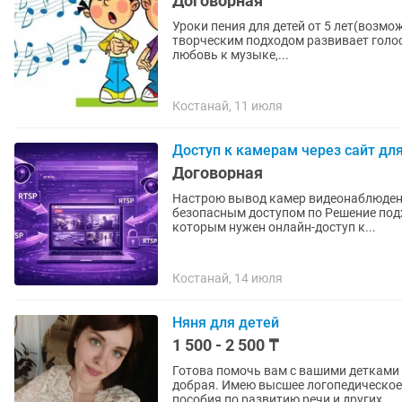
Договорная
Уроки пения для детей от 5 лет(возм
творческим подходом развивает голо
любовь к музыке,...
Костанай, 11 июля
Доступ к камерам через сайт дл
Договорная
Настрою вывод камер видеонаблюдения 
безопасным доступом по Решение подходит производственным предприятиям Казахстана,
которым нужен онлайн-доступ к...
Костанай, 14 июля
Няня для детей
1 500 - 2 500 ₸
Готова помочь вам с вашими детками о
добрая. Имею высшее логопедическое
пособия по развитию речи и других...