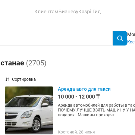
Клиентам
Бизнесу
Kaspi Гид
Мой
Кос
останае
(2705)
Сортировка
Аренда авто для такси
10 000 - 12 000 ₸
Аренда автомобилей для работы в 
ПОЧЕМУ ЛУЧШЕ ВЗЯТЬ МАШИНУ У НАС? - У нас самые низкие цены по городу! - Первый
подарок - Машины проходят...
Костанай, 28 июня