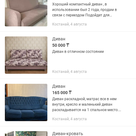
Хороший компактный диван , в
использовании был 2 года, продам в
связи с переездом Подойдет для
одного взрослого человека Легко
Костанай, 4 августа
складывается и собирается
Диван
50 000 ₸
Диван в отличном состоянии
Костанай, 4 августа
Диван
165 000 ₸
Диван раскладной, матрас все в нем
внутри, кресло и маленький диван
раскладывается на 1 спальное место.
Если не дозвонитесь писать . Торг
Костанай, 4 августа
уместен!
Диван-кровать