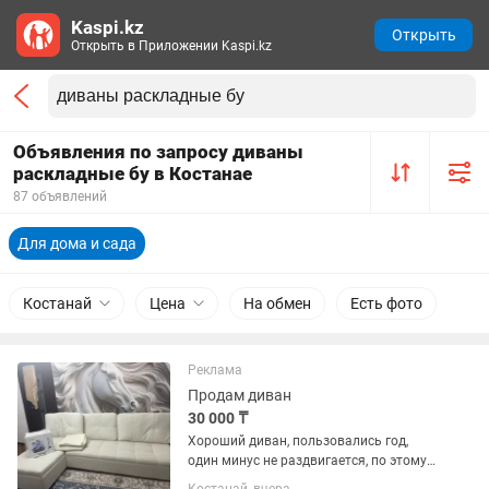
Kaspi.kz
Открыть
Открыть в Приложении Kaspi.kz
Объявления по запросу диваны
раскладные бу в Костанае
87 объявлений
Для дома и сада
Костанай
Цена
На обмен
Есть фото
Реклама
Продам диван
30 000 ₸
Хороший диван, пользовались год,
один минус не раздвигается, по этому
такая цена, самовывоз