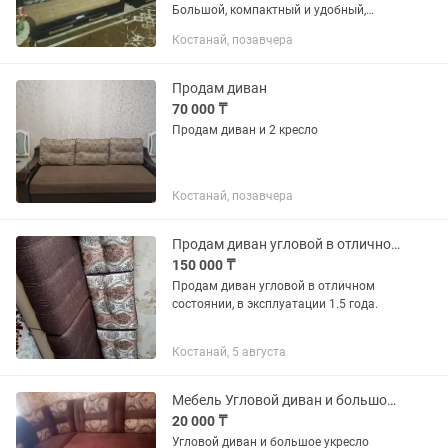
Большой, компактный и удобный,
пролежней нет, сиденья как новые.
Костанай, позавчера
Размер дивана: длина 2.35см, ширина
110см сиденья, длина в...
Продам диван
70 000 ₸
Продам диван и 2 кресло
Костанай, позавчера
Продам диван угловой в отличном состоянии.
150 000 ₸
Продам диван угловой в отличном
состоянии, в эксплуатации 1.5 года.
Костанай, 5 августа
Мебель Угловой диван и большое укресло
20 000 ₸
Угловой диван и большое укресло