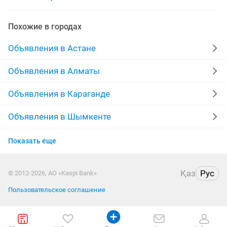
Похожие в городах
Объявления в Астане
Объявления в Алматы
Объявления в Караганде
Объявления в Шымкенте
Объявления в Усть-Каменогорске
Показать еще
Объявления в Актобе
Қаз
Рус
© 2012-2026, АО «Kaspi Bank»
Объявления в Таразе
Пользовательское соглашение
Объявления в Павлодаре