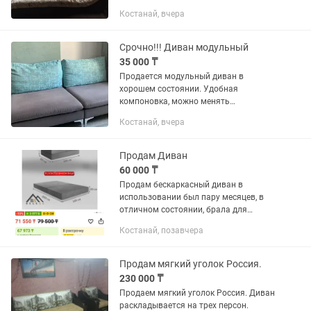
продаем в связи с переездом!
Костанай, вчера
Срочно!!! Диван модульный
35 000 ₸
Продается модульный диван в
хорошем состоянии. Удобная
компоновка, можно менять
конфигурацию.
Костанай, вчера
Продам Диван
60 000 ₸
Продам бескаркасный диван в
использовании был пару месяцев, в
отличном состоянии, брала для
кабинета, сейчас все распродаю.
Костанай, позавчера
Диван серого цвета в комплекте с
подушками. Брала за 78000, отдам за...
Продам мягкий уголок Россия.
230 000 ₸
Продаем мягкий уголок Россия. Диван
раскладывается на трех персон.