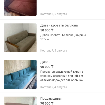
Костанай, 5 августа
Диван кровать Беллона
50 000 ₸
Диван -кровать Беллона , ширина
175см
Костанай, 5 августа
Диван
90 000 ₸
Продается раздвижной диван в
хорошем состоянии длиной 4 м ,
отлично подойдёт для большой
гостиной или для частного дома . Есть
Костанай, 4 августа
отсеки для хранения одежды или белья
. В комплекте 6 подушек , длина 4 м...
Продам диван
70 000 ₸