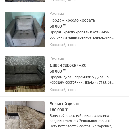
Костанай, вчера
Реклама
Продам кресло кровать
50 000 ₸
Продам кресло кровать в отличном
состоянии, единственное подлокотники
немного грязные, продам за 50 тысяч,
Костанай, вчера
но сделаю скидку на чистку.
Самовывоз. Кресло разборное, есть
ящик для белья. Разбирается в...
Реклама
Диван еврокнижка
50 000 ₸
Продам диван-еврокнижку Диван в
хорошем состоянии. Ткань чистая, без
повреждений. Удобный и практичный,
Костанай, вчера
легко раскладывается и подходит для
ежедневного использования. Есть две
вместительные ниши...
Большой диван
180 000 ₸
Большой классный диван, середина
раздвигается как 2спальная кровать!
Нету потертостей состояние хорошее,