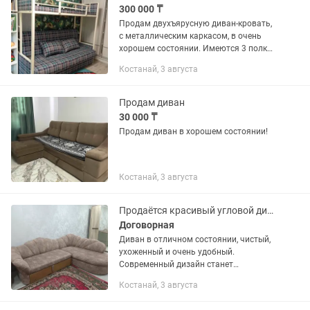
300 000 ₸
Продам двухъярусную диван-кровать,
с металлическим каркасом, в очень
хорошем состоянии. Имеются 3 полки
внизу, 2 подушки 50/70
Костанай, 3 августа
Продам диван
30 000 ₸
Продам диван в хорошем состоянии!
Костанай, 3 августа
Продаётся красивый угловой диван!
Договорная
Диван в отличном состоянии, чистый,
ухоженный и очень удобный.
Современный дизайн станет
украшением любого интерьера. Легко
Костанай, 3 августа
раскладывается в просторное
спальное место, имеется