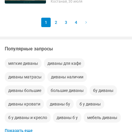
Костанай, 30 июля
1
2
3
4
Популярные запросы
мягкие диваны
диваны для кафе
диваны матрасы
диваны наличии
диваны большие
большие диваны
бу диваны
диваны кровати
диваны бу
б у диваны
б у диваны и кресло
диваны б у
мебель диваны
Показать еще