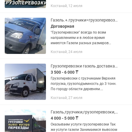
мебели Доставки Город,межгород
Костанай, 12 июля
Газель.+.грузчики=грузоперевозки!!!
Договорная
"Грузоперевозки" всегда по всем
направлениям и в любое время
имеются Газели разных размеров
также есть опытные грузчики +
Костанай, 24 июля
мебельщики опытные разборщики
сборщики мебели Звоните
договоримся Александр
Грузоперевозки газель доставка грузчики
3 500 - 6 000 ₸
Грузоперевозки с грузчиками Верхняя
погрузка, грузоподъемность до 3 тонн.
По городу области деревням.
Переезды домашние, офисные,
Костанай, 27 июля
квартирные.
Газель,грузчики,грузоперевозки,вывоз мусора,сборка мебели
4 000 - 5 000 ₸
Оказываем услуги грузоперевозки Так
же услуги газели Занимаемся вывозом