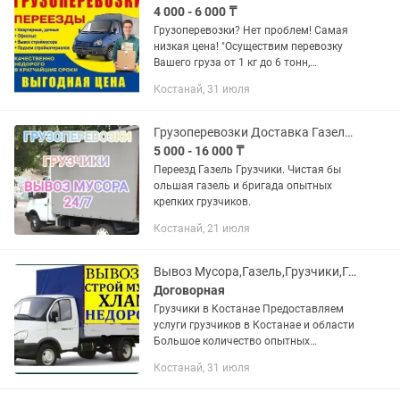
4 000 - 6 000 ₸
Грузоперевозки? Нет проблем! Самая
низкая цена! "Осуществим перевозку
Вашего груза от 1 кг до 6 тонн,
квартирные и офисные переезды по
Костанай, 31 июля
городу и области. Услуги
профессиональных грузчиков.
МИНИМАЛКА 1...
Грузоперевозки Доставка Газель Грузчики
5 000 - 16 000 ₸
Переезд Газель Грузчики. Чистая бы
ольшая газель и бригада опытных
крепких грузчиков.
Костанай, 21 июля
Вывоз Мусора,Газель,Грузчики,Грузоперевозки,Переезды,Выгрузка,сбор и разбор
Договорная
Грузчики в Костанае Предоставляем
услуги грузчиков в Костанае и области
Большое количество опытных
грузчиков Погрузка и разгрузка фур
Костанай, 31 июля
Подъем на этажи Форма оплаты
любая. Без выходных и праздников.