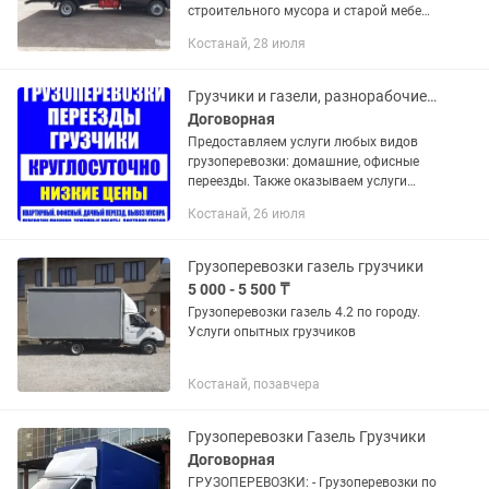
строительного мусора и старой мебели
Сборка разборка мебели Доставки
Костанай, 28 июля
Город,межгород
Грузчики и газели, разнорабочие, грузоперевозки переезды вывоз мусора
Договорная
Предоставляем услуги любых видов
грузоперевозки: домашние, офисные
переезды. Также оказываем услуги
отдельно как по машине так и по
Костанай, 26 июля
грузчикам. Работаем 24/7
Грузоперевозки газель грузчики
5 000 - 5 500 ₸
Грузоперевозки газель 4.2 по городу.
Услуги опытных грузчиков
Костанай, позавчера
Грузоперевозки Газель Грузчики
Договорная
ГРУЗОПЕРЕВОЗКИ: - Грузоперевозки по