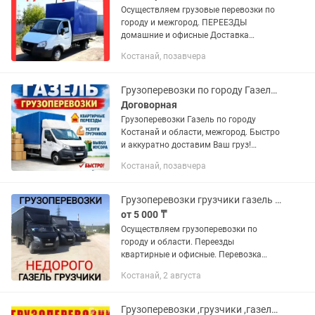
Осуществляем грузовые перевозки по
городу и межгород. ПЕРЕЕЗДЫ
домашние и офисные Доставка
разборка сборка мебели, бытовой
Костанай, позавчера
техники,пианино, вещей УПАКОВКА
мебели и вещей ПЕРЕВОЗКА
оборудования,...
Грузоперевозки по городу Газель Грузчики
Договорная
Грузоперевозки Газель по городу
Костанай и области, межгород. Быстро
и аккуратно доставим Ваш груз!
Квартирные, офисные переезды.
Костанай, позавчера
Доставка мебели. Доставка
стройматериалов. Услуги Газель,
услуги...
Грузоперевозки грузчики газель Недорого
от 5 000 ₸
Осуществляем грузоперевозки по
городу и области. Переезды
квартирные и офисные. Перевозка
мебели, бытовой техники,
Костанай, 2 августа
стройматериалов. Есть грузчики.
Разборка и сборка мебели.
Грузоперевозки ,грузчики ,газель,офисные и квартирные переезды.