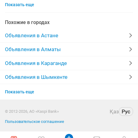
Показать еще
грузоперевозки мусора
грузоперевозки 5 тонн
грузоперевозки казахстан россия
Похожие в городах
грузоперевозки грузчики
Объявления в Астане
грузоперевозки вывоз мусора
Объявления в Алматы
грузоперевозки доставка
Объявления в Караганде
грузоперевозки доставка грузов
Объявления в Шымкенте
Объявления в Усть-Каменогорске
грузчики грузоперевозки
грузоперевозки казахстану
Показать еще
Объявления в Актобе
грузоперевозки и грузчики
Қаз
Рус
© 2012-2026, АО «Kaspi Bank»
Объявления в Павлодаре
грузоперевозки фура трал
Пользовательское соглашение
Объявления в Уральске
грузоперевозки логистика фура