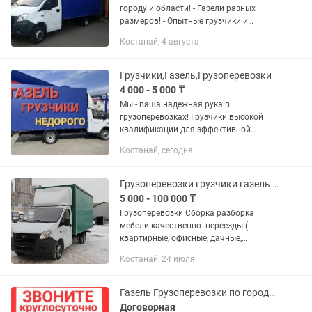
городу и области! - Газели разных
размеров! - Опытные грузчики и
мебельщики! - Вывоз строительного
Костанай, 4 августа
мусора и различного хлама на свалку!
Звоните! Договоримся!
Грузчики,Газель,Грузоперевозки
4 000 - 5 000 ₸
Мы - ваша надежная рука в
грузоперевозках! Грузчики высокой
квалификации для эффективной
погрузки и разгрузки. Заботимся о
Костанай, сегодня
каждом вашем предмете, как о
собственном. -Переезды любого типа
-Вывоз...
Грузоперевозки грузчики газель доставка грузотакси
5 000 - 100 000 ₸
Грузоперевозки Сборка разборка
мебели качественно -переезды (
квартирные, офисные, дачные,
складские и т.д) подъём строительных
Костанай, 24 июля
материалов до квартиры Работаем
24/7 Грузчики опытные Габариты у...
Газель Грузоперевозки по городу Грузчики
Договорная