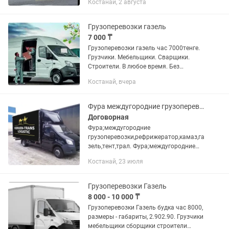
Костанай, 2 августа
Грузоперевозки газель
7 000 ₸
Грузоперевозки газель час 7000тенге.
Грузчики. Мебельщики. Сварщики.
Строители. В любое время. Без
выходных.
Костанай, вчера
Фура междугородние грузоперевозки,рефрижератор,камаз,газель,тент,трал.
Договорная
Фура;междугородние
грузоперевозки,рефрижератор,камаз,га
зель,тент,трал. Фура;междугородние
грузоперевозки.По
Костанай, 23 июля
городу,Камаз,рефрижератор,тент С
необходимостью транспортировки
каких-либо грузов...
Грузоперевозки Газель
8 000 - 10 000 ₸
Грузоперевозки Газель будка час 8000,
размеры - габариты, 2.902.90. Грузчики
мебельщики сборщики строители