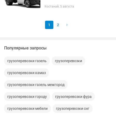
сварщики и.т.д. в любое время Без
Костанай, 5 августа
выходных.
1
2
Популярные запросы
грузоперевозки газель
грузоперевозки
грузоперевозки камаз
грузоперевозки газель межгород
грузоперевозки городу
грузоперевозки фура
грузоперевозки мебели
грузоперевозки снг