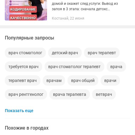
домой и окажет след.услуги: Вывод из
запоя в 3 этапа: сначала детокс
препараты, потом витаминный
Костанай, 22 июня
комплекс и хорошие сильные
снотворные. Кодирование, врач-
нарколог с 30...
Популярные запросы
врач стоматолог
детский врач
врач терапевт
требуется врач
врач стоматолог терапевт
врача
терапевт врач
врачам
врач общей
врачи
врач рентгенолог
врача терапевта
ветврач
Показать еще
Похожие в городах