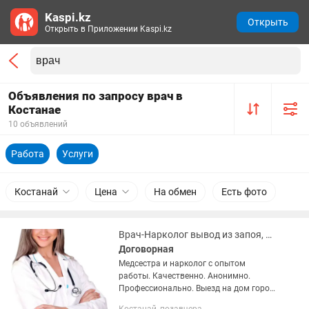
Kaspi.kz
Открыть
Открыть в Приложении Kaspi.kz
Объявления по запросу врач в
Костанае
10 объявлений
Работа
Услуги
Костанай
Цена
На обмен
Есть фото
Врач-Нарколог вывод из запоя, детоксикация, снятие похмелья, капельницы
Договорная
Медсестра и нарколог с опытом
работы. Качественно. Анонимно.
Профессионально. Выезд на дом город
Костанай, Рудный и ближайшие