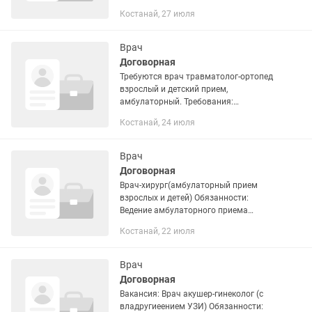
амбулаторный прием
Костанай, 27 июля
Врач
Договорная
Требуются врач травматолог-ортопед
взрослый и детский прием,
амбулаторный. Требования:
-обязательно наличие сертификата
Костанай, 24 июля
травматолога Условия:
Индивидуальный оклад Иногородним
предоставляется...
Врач
Договорная
Врач-хирург(амбулаторный прием
взрослых и детей) Обязанности:
Ведение амбулаторного приема
взрослых и детей в соответствии с
Костанай, 22 июля
утвержденным графиком. Проведение
диагностики, профилактики и
лечения...
Врач
Договорная
Вакансия: Врач акушер-гинеколог (с
владругиеением УЗИ) Обязанности: