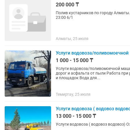
200 000 ₸
Полив кустарников по городу Алматы. 
23:00 6/1
Алматы, 25 июля
Услуги водовоза/поливомоечно
1 000 - 15 000 ₸
Услуги водовоза/поливомоечной машины 
дорог и асфальта от пыли Работа при ремонте и укладке асфальта Мойка территорий, дворов
и площадок Вода для...
Темиртау, 25 июля
Услуги водовоза ( водовоз водов
13 000 - 15 000 ₸
Услуги водовоза ( водовоз водовоз) О