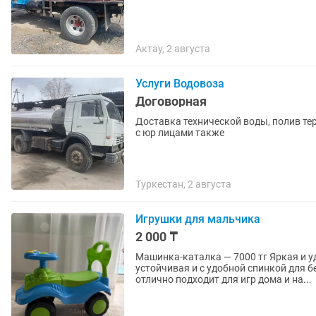
Актау, 2 августа
Услуги Водовоза
Договорная
Доставка технической воды, полив те
с юр лицами также
Туркестан, 2 августа
Игрушки для мальчика
2 000 ₸
Машинка-каталка — 7000 тг Яркая и удобная машинка-каталка для малышей. Легкая,
устойчивая и с удобной спинкой для 
отлично подходит для игр дома и на...