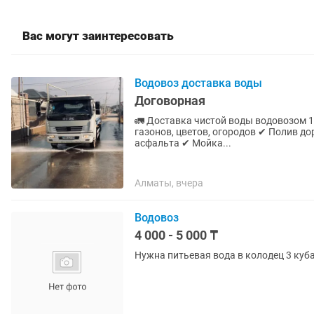
Вас могут заинтересовать
Водовоз доставка воды
Договорная
🚛 Доставка чистой воды водовозом 10 м³ ✔ Дос
газонов, цветов, огородов ✔ Полив дорог и асфальта от пыли ✔ Работа при ремонте и укладке
асфальта ✔ Мойка...
Алматы, вчера
Водовоз
4 000 - 5 000 ₸
Нужна питьевая вода в колодец 3 куба