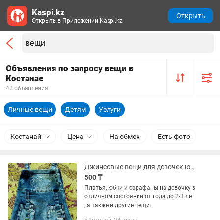
Kaspi.kz
Открыть
Открыть в Приложении Kaspi.kz
Объявления по запросу вещи в
Костанае
42 объявления
Личные вещи
Детям
Услуги
Костанай
Цена
На обмен
Есть фото
Джинсовые вещи для девочек юбки
500 ₸
Платья, юбки и сарафаны на девочку в
отличном состоянии от года до 2-3 лет
, а также и другие вещи.