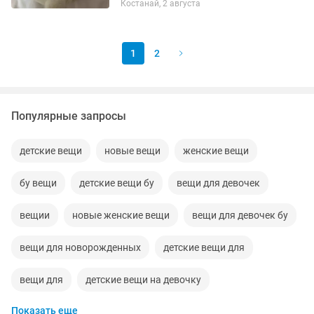
Костанай, 2 августа
не всегда удобно отвечать. Могу
отправить курьером за...
1
2
Популярные запросы
детские вещи
новые вещи
женские вещи
бу вещи
детские вещи бу
вещи для девочек
вещии
новые женские вещи
вещи для девочек бу
вещи для новорожденных
детские вещи для
вещи для
детские вещи на девочку
Показать еще
детские вещи для девочек