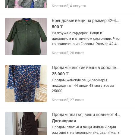
Костанай, 4 августа
Брендовые вещи на размер 42-44 Блузка
500 ₸
Разгружаю гардероб. Вещи в
идеальном и отличном состоянии. Что-
то привезено из Европы. Размер 42-44.
Девочки, на 46 не подойдёт. Цена 500тг
Костанай, 28 июля
за вещь. Блузка новая 2 тыс. Всё
чистое и выглаженное, без...
Продам женские вещи в хорошем состоянии
25 000 ₸
Продам женские вещи размеры
подходят от 44 люди 48 могу все за
25000
Костанай, 27 июля
Продам платья, вещи новые от 46 до 54 размеров
Договорная
Продам платья и вещи новые и один
раз одеты на мероприятие, стали малы