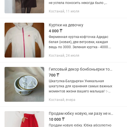
не успела поносить некогда было ,
висят новые, приходите на примерку
Костанай, 11 июля
Куртки на девочку
4 000 ₸
Фирменная куртка-кофточка Адидас
белая (новая), две ветровки, каждая
вещь по 3000. Зеленая куртка - 4000.
Все вещи состояние новых. Носили
Костанай, 24 июля
недолго и очень аккуратно.
Гипсовый декор бонбоньерки тойбастар
700 ₸
Шкатулка-Балдырған Уникальная
шкатулка для хранения самых важных
моментов жизни вашего малыша! ✨
Эта прекрасная вещь ручной работы —
Костанай, вчера
уникальная шкатулка для хранения
самых дорогих воспоминаний о...
Продам юбку новую, ни разу не надевалась
10 000 ₸
Продам новую юбку. Юбка абсолютно