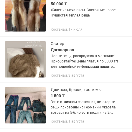
50 000 ₸
Жилет из меха лисы. Состояние новое.
Пушистая тёплая вещь
Костанай, 17 июля
Свитер
Договорная
Новые вещи, распродажа в магазине!
Приобретайте! Цены платья по 3000 тг!
для подробной информаций пишите,
отправлю фото! Отправим в любой
Костанай, 3 августа
город казпочтой! Пишите для заказа
сюда, либо
Джинсы, брюки, костюмы
1 500 ₸
Все в отличном состоянии, некоторые
вещи привезены из Германии, указала
возраст на 5-6, но есть вещи и на 2-
3года и на 8-9 лет..
Костанай, 1 августа