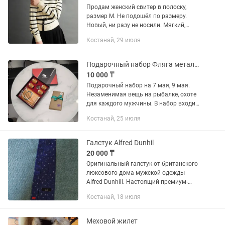
Продам женский свитер в полоску,
размер M. Не подошёл по размеру.
Новый, ни разу не носили. Мягкий,
приятный к телу, тёплый и удобный.
Костанай, 29 июля
Базовая вещь на каждый день.
Подойдёт под джинсы, юбку или...
Подарочный набор Фляга металлическая с крышкой
10 000 ₸
Подарочный набор на 7 мая, 9 мая.
Незаменимая вещь на рыбалке, охоте
для каждого мужчины. В набор входит
: 1) Фляга металлическая с крышкой 2)
Костанай, 25 июля
4 рюмки Jack Daniels 3) Воронка для
наполнения фляги или...
Галстук Alfred Dunhil
20 000 ₸
Оригинальный галстук от британского
люксового дома мужской одежды
Alfred Dunhill. Настоящий премиум-
класс для ценителей дорогого стиля.
Костанай, 18 июля
Галстук производства Италии,
выполнен из плотного 100%...
Меховой жилет