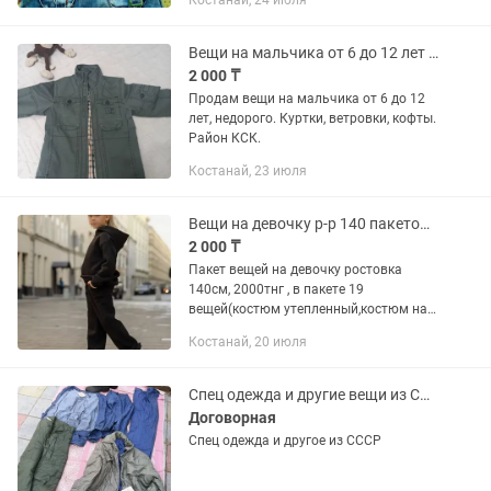
Костанай, 24 июля
Вещи на мальчика от 6 до 12 лет куртки, ветровки
2 000 ₸
Продам вещи на мальчика от 6 до 12
лет, недорого. Куртки, ветровки, кофты.
Район КСК.
Костанай, 23 июля
Вещи на девочку р-р 140 пакетом джинсы,футболки
2 000 ₸
Пакет вещей на девочку ростовка
140см, 2000тнг , в пакете 19
вещей(костюм утепленный,костюм на
весну с
Костанай, 20 июля
юбочкой,джинсы,футболки,теплый
свитшот,худи на флисе, брюки
кожзам,и др.) Без примерок,продаю...
Спец одежда и другие вещи из СССР
Договорная
Спец одежда и другое из СССР