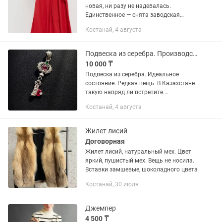
новая, ни разу не надевалась.
Единственное — снята заводская
бирка. Продаю, потому что не подошёл
Костанай, 4 августа
размер, оказалась немного
великовата. Подходит по размеру...
Подвеска из серебра. Производство Мальдивы
10 000 ₸
Подвеска из серебра. Идеальное
состояние. Редкая вещь. В Казахстане
такую навряд ли встретите.
Производство Мальдивы. В
Костанай, 4 августа
британском онлайн магазине стоила
на наши примерно 50 тыс. тг. Размер...
Жилет лисий
Договорная
Жилет лисий, натуральный мех. Цвет
яркий, пушистый мех. Вещь не носила.
Вставки замшевые, шоколадного цвета
Костанай, 30 июля
Джемпер
4 500 ₸