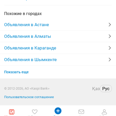
Похожие в городах
Объявления в Астане
Объявления в Алматы
Объявления в Караганде
Объявления в Шымкенте
Объявления в Усть-Каменогорске
Показать еще
Объявления в Актобе
Қаз
Рус
© 2012-2026, АО «Kaspi Bank»
Объявления в Таразе
Пользовательское соглашение
Объявления в Павлодаре