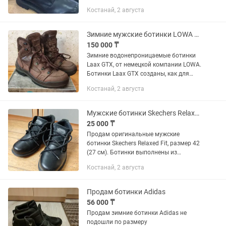
выгодной цене со скидкой всего 39500
Костанай, 2 августа
тенге за наличный расчет, ботинки
высокие, цена на них отличная,...
Зимние мужские ботинки LOWA LAAX II GTX, размер 42,5
150 000 ₸
Зимние водонепроницаемые ботинки
Laax GTX, от немецкой компании LOWA.
Ботинки Laax GTX созданы, как для
города, так и для поездок за город. В
Костанай, 2 августа
покрое новинки применяются
современные прочные материалы...
Мужские ботинки Skechers Relaxed Fit Waterproof, 42 размер (27 см)
25 000 ₸
Продам оригинальные мужские
ботинки Skechers Relaxed Fit, размер 42
(27 см). Ботинки выполнены из
натуральной кожи, оснащены
Костанай, 2 августа
водонепроницаемой технологией
Waterproof и стелькой Memory Foam,
которая...
Продам ботинки Adidas
56 000 ₸
Продам зимние ботинки Adidas не
подошли по размеру