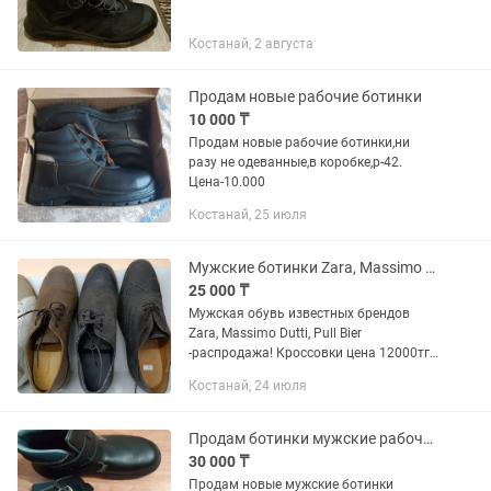
Костанай, 2 августа
Продам новые рабочие ботинки
10 000 ₸
Продам новые рабочие ботинки,ни
разу не одеванные,в коробке,р-42.
Цена-10.000
Костанай, 25 июля
Мужские ботинки Zara, Massimo Dutti
25 000 ₸
Мужская обувь известных брендов
Zara, Massimo Dutti, Pull Bier
-распродажа! Кроссовки цена 12000тг
Мокасины,туфли,ботинки
Костанай, 24 июля
-25000тг,материал: натуральная
кожа,замша Пр.Абая 40/1 магазин
Одежда обувь...
Продам ботинки мужские рабочие
30 000 ₸
Продам новые мужские ботинки