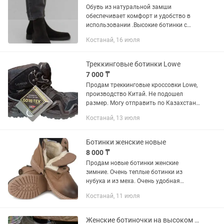
Обувь из натуральной замши
обеспечивает комфорт и удобство в
использовании .Высокие ботинки с
подкладкой из натурального меха
Костанай, 16 июля
цигейки, сохраняет тепло. Даже при
самых длительных зимних прогулках
!...
Треккинговые ботинки Lowe
7 000 ₸
Продам треккинговые кроссовки Lowe,
производство Китай. Не подошел
размер. Могу отправить по Казахстану
через СДЭК.
Костанай, 13 июля
Ботинки женские новые
8 000 ₸
Продам новые ботинки женские
зимние. Очень теплые ботинки из
нубука и из меха. Очень удобная
шнуровка + на молнии. Очень
Костанай, 11 июля
красивый цвет, хорошая прошитые
подошвы. Заказали, но не подошли по
размеру...
Женские ботиночки на высоком каблуке