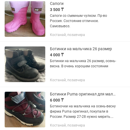
Сапоги
3 500 ₸
Сапоги со съемным чулком. Пр-во
Россия. Состояние отличное.
Самовывоз.
Костанай, позавчера
Ботинки на мальчика 26 размер
4 000 ₸
Ботинки на мальчика 26 размер, осень-
весна. В очень хорошем состоянии
Костанай, позавчера
Ботинки Puma оригинал для мальчика
6 000 ₸
Ботиночки на мальчика на осень-весну
фирма Puma оригинал, покупали в
России. Размер 27-28 нужно мерить.
Очень удобные, легкие, не промокают.
Костанай, позавчера
Подойдут до самых заморозков. Не