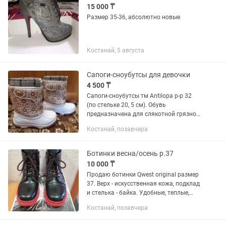
15 000 ₸
Размер 35-36, абсолютно новые
Костанай, 5 августа
Сапоги-сноубутсы для девочки
4 500 ₸
Сапоги-сноубутсы тм Antilopa р-р 32
(по стельке 20, 5 см). Обувь
предназначена для слякотной грязной
холодной погоды. В такой обуви ноги
Костанай, позавчера
вашего ребенка будут всегда сухими и
теплыми:нижняя часть из...
Ботинки весна/осень р.37
10 000 ₸
Продаю ботинки Qwest original размер
37. Верх - искусственная кожа, подклад
и стелька - байка. Удобные, теплые,
стильные. Самовывоз. Почтой/
Костанай, позавчера
курьером не отправляю. Торга нет.