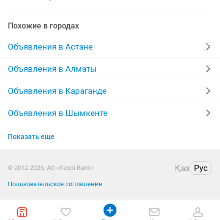
ботинки мальчика
ботинки мальчик
Похожие в городах
ботинки зимнии
ботинки новые размер
Объявления в Астане
ботинки зимние размер
ботинки стиле
Объявления в Алматы
ботинки ред
ботинки бу
мото ботинки
Объявления в Караганде
Объявления в Шымкенте
Объявления в Усть-Каменогорске
Показать еще
Объявления в Актобе
Қаз
Рус
© 2012-2026, АО «Kaspi Bank»
Объявления в Павлодаре
Пользовательское соглашение
Объявления в Уральске