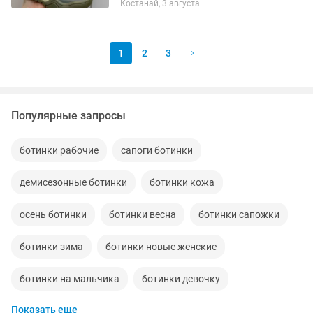
Костанай, 3 августа
1
2
3
Популярные запросы
ботинки рабочие
сапоги ботинки
демисезонные ботинки
ботинки кожа
осень ботинки
ботинки весна
ботинки сапожки
ботинки зима
ботинки новые женские
ботинки на мальчика
ботинки девочку
Показать еще
ботинки на девочку
ботинки демисезон