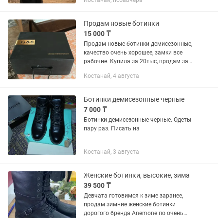
Костанай, позавчера
Продам новые ботинки
15 000 ₸
Продам новые ботинки демисезонные,
качество очень хорошее, замки все
рабочие. Купила за 20тыс, продам за
15.000. Мне не подошли по размеру,
Костанай, 4 августа
размер указан 37 но подойдут на ногу
с 38-39 размером.
Ботинки демисезонные черные
7 000 ₸
Ботинки демисезонные черные. Одеты
пару раз. Писать на
Костанай, 3 августа
Женские ботинки, высокие, зима
39 500 ₸
Девчата готовимся к зиме заранее,
продам зимние женские ботинки
дорогого бренда Anemone по очень