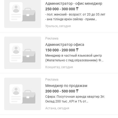
Администратор - офис менеджер
250 000 - 300 000 ₸
- пол: женский - возраст: от 20 до 35 лет
- ана тілінде еркін сөйлеу - прием
гостей, регистрация и оформление
Уральск, сегодня
банкетов - навыки продаж и
вовлечения гостей - работа с
мессенджерами - график 5/2 -...
Реклама
Администратор офиса
150 000 - 200 000 ₸
Менеджер в частный языковой центр
(Желательно с пед.образованием) 🎯
Основные функции: •Консультирование
Кокшетау, сегодня
клиентов по программам обучения
•Продажа курсов (обработка входящих
заявок + работа с текущей...
Реклама
Менеджер по продажам
200 000 - 500 000 ₸
Сфера: Посуточная аренда квартир Зп:
Оклад 200 тыс , KPI и 1% от
бронирований Описание: Мы ищем
Астана, сегодня
активную и коммуникабельную
девушку в возрасте от 25 до 45 лет на