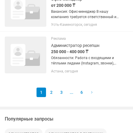
от 200 000 ₸
Вакансия: Офис-менеджер В нашу
компанию требуется ответственный и
организованный офис-менеджер.
Усть-Каменогорск, сегодня
Обязанности: - ведение
документооборота; - работа в
программе 1С; - подготовка договоров,
Реклама
писем и...
Администратор ресепшн
250 000 - 400 000 ₸
Обязанности: Работа с входящими и
тёплыми лидами (Instagram, звонки),
ведение клиентов в CRM, обработка
Астана, сегодня
базы и реактивация, до 50 диалогов в
день, доведение клиента до сделки и
выполнение плана...
1
2
3
...
6
Популярные запросы