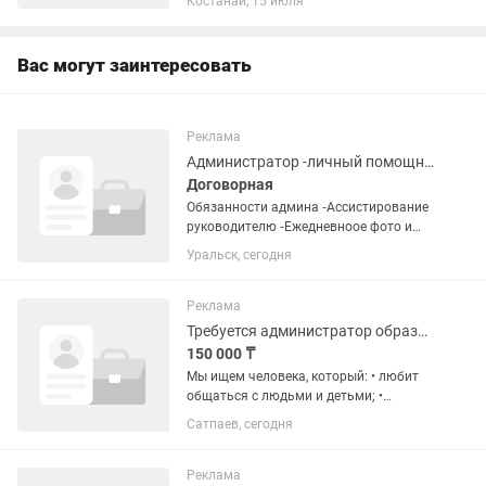
Костанай, 15 июля
делать: •Принимать звонки и
встречать посетителей; •Вести
простую...
Вас могут заинтересовать
Реклама
Администратор -личный помощник в образовательный центр
Договорная
Обязанности админа ⁃Ассистирование
руководителю ⁃Ежедневноое фото и
видео съемка уроков учителей школы
Уральск, сегодня
⁃Оформление и Выгрузка в сториз и
рилз ⁃Ведение инсты ⁃Применение
трендов в...
Реклама
Требуется администратор образовательного центра
150 000 ₸
Мы ищем человека, который: • любит
общаться с людьми и детьми; •
ответственный, доброжелательный и
Сатпаев, сегодня
организованный; • уверенно владеет
компьютером и мессенджерами; •
умеет работать в режиме...
Реклама