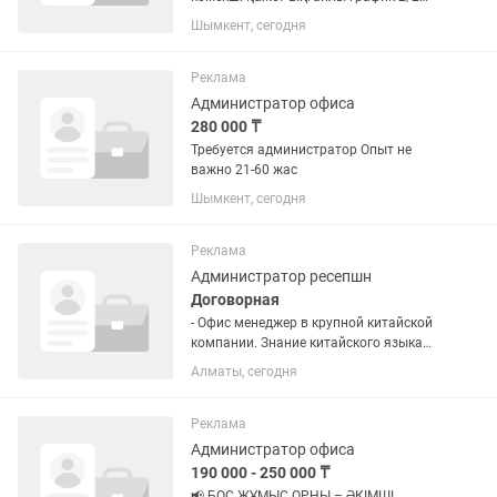
Табыс тұрақты келісімді Уақыты 10:00-
Шымкент, сегодня
18:00
Реклама
Администратор офиса
280 000 ₸
Требуется администратор Опыт не
важно 21-60 жас
Шымкент, сегодня
Реклама
Администратор ресепшн
Договорная
- Офис менеджер в крупной китайской
компании. Знание китайского языка
будет преимуществом, но не
Алматы, сегодня
обязательный критерий. Английский
уровень необходим, так как есть
экспаты. - Ищем в первую очередь...
Реклама
Администратор офиса
190 000 - 250 000 ₸
📢 БОС ЖҰМЫС ОРНЫ – ӘКІМШІ