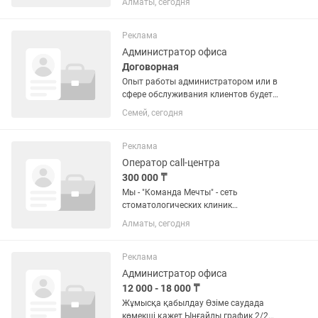
Алматы, сегодня
договору График работы: 9:00-18:00
(сб,вс выходной) Обязанности:
специалист, с опытом, по
Реклама
документации, по...
Администратор офиса
Договорная
Опыт работы администратором или в
сфере обслуживания клиентов будет
преимуществом. Грамотная устная и
Семей, сегодня
письменная речь. Ответственность,
пунктуальность и исполнительность.
Доброжелательность,...
Реклама
Оператор call-центра
300 000 ₸
Мы - "Команда Мечты" - сеть
стоматологических клиник
объединяющий 18 клиник в разных
Алматы, сегодня
городах. Мы - сильные, амбициозные и
очень быстро растем. Наши ценности -
лидерство, забота, развитие и
Реклама
личный...
Администратор офиса
12 000 - 18 000 ₸
Жұмысқа қабылдау Өзіме саудада
көмекші қажет Ыңғайлы график 2/2