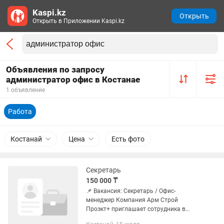
Kaspi.kz
Открыть
Открыть в Приложении Kaspi.kz
Объявления по запросу
администратор офис в Костанае
1 объявление
Работа
Костанай
Цена
Есть фото
Секретарь
150 000 ₸
📌 Вакансия: Секретарь / Офис-
менеджер Компания Арм Строй
Проэкт+ приглашает сотрудника в
офис в центре города 🌆 Что нужно