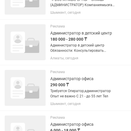
(АДМИНИСТРАТОР) Компаниямызға
жауапты әрі белсенді әкімші қажет.
Шымкент, сегодня
Міндеттері: - Клиенттерді қабылдау; -
Телефон қоңырауларына жауап беру; -
Құжаттармен жұмыс жүргізу; -...
Реклама
Администратор в детский центр
180 000 - 280 000 ₸
Администратор в детский центр
Обязанности: Консультировать
посетителей по вопросам, касающимся
Алматы, сегодня
оказываемых услуг, продажа
абонементов. Осуществлять холодные
телефонные звонки, увеличение и
Реклама
ведение...
Администратор офиса
290 000 ₸
Требуется Оператор,администратор
Опыт не важно С 21 - до 55 лет Тел
Шымкент, сегодня
Реклама
Администратор офиса
6 000 - 18 000 ₸