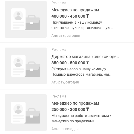
позицию менеджера-администратора
Реклама
в...
Менеджер по продажам
400 000 - 450 000 ₸
Приглашаем в нашу команду
ответственную и организованную
девушку на должность
Алматы, сегодня
администратора офиса. Мы работаем
в сфере строительных материалов
премиум-класса. Опыт в сфере продаж
Реклама
нужен, но всему...
Директор магазина женской одежды
350 000 - 500 000 ₸
("Открыт набор в нашу команду.
Помимо директора магазина, мы
также приглашаем администраторов,
Атырау, сегодня
кассиров, мерчендайзеров и
продавцов-консультантов")
Обязанности: 1.Организация работы
Реклама
магазина –...
Менеджер по продажам
250 000 - 300 000 ₸
Менеджер по работе с клиентами /
Менеджер по продажам/
Администратор 📍 Астана, ул. Гёте,
Астана, сегодня
13/1 💰 250 000 – 300 000 тг на руки 📅