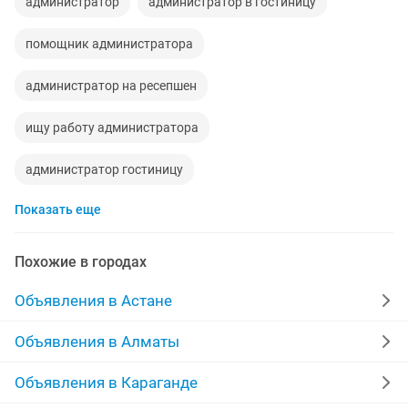
администратор
администратор в гостиницу
помощник администратора
администратор на ресепшен
ищу работу администратора
администратор гостиницу
Показать еще
администратор на ресепшн
администратор салон красоты
администратор офиса
Похожие в городах
менеджер администратор
Объявления в Астане
администратор управляющий
ищу администратора
Объявления в Алматы
администратор гостиницы
администратора
Объявления в Караганде