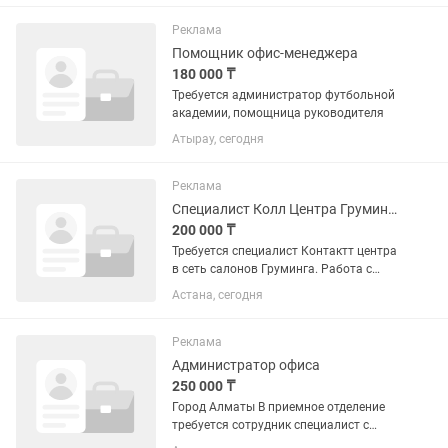
Выплата заработной платы 1 раз в
месяц 🕒 Полная занятость, работа в...
Реклама
Помощник офис-менеджера
180 000 ₸
Требуется администратор футбольной
академии, помощница руководителя
Атырау, сегодня
Реклама
Специалист Колл Центра Груминга
200 000 ₸
Требуется специалист Контактт центра
в сеть салонов Груминга. Работа с
клиентской базой по телефону и
Астана, сегодня
компьютеру. График работы 4/3
(Пятница - понедельник) Выходные дни
Вторник- Четверг Работа не...
Реклама
Администратор офиса
250 000 ₸
Город Алматы В приемное отделение
требуется сотрудник специалист с
навыками АДМИНСТРАТОРА,по