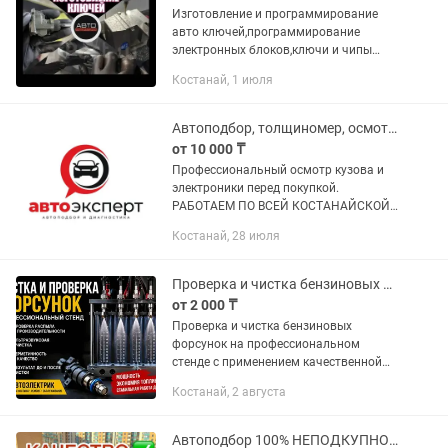
Изготовление и программирование
авто ключей,программирование
электронных блоков,ключи и чипы
всегда в наличии. Круглосуточно
Костанай, 1 июля
Автоподбор, толщиномер, осмотр авто, проверка
от 10 000 ₸
Профессиональный осмотр кузова и
электроники перед покупкой.
РАБОТАЕМ ПО ВСЕЙ КОСТАНАЙСКОЙ
ОБЛАСТИ. Полный осмотр автомобиля
Костанай, 28 июля
включает: - осмотр кузова
толщиномером, - наличие дефектов
лкп,...
Проверка и чистка бензиновых форсунок
от 2 000 ₸
Проверка и чистка бензиновых
форсунок на профессиональном
стенде с применением качественной
химии.
Костанай, 2 августа
Автоподбор 100% НЕПОДКУПНО Автоэксперт 100% ПРОФЕССИОНАЛЬНО