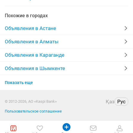
автомойщики
автомагазин
Похожие в городах
аренда микроавтобуса
автолюлька
Объявления в Астане
автомобильный
автосервис
автокресла
Объявления в Алматы
автоперевозки
автосборка
Объявления в Караганде
Объявления в Шымкенте
Объявления в Усть-Каменогорске
Показать еще
Объявления в Актобе
Қаз
Рус
© 2012-2026, АО «Kaspi Bank»
Объявления в Таразе
Пользовательское соглашение
Объявления в Павлодаре