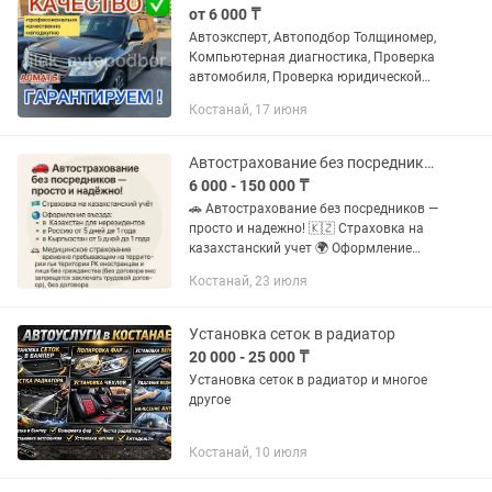
от 6 000 ₸
Автоэксперт, Автоподбор Толщиномер,
Компьютерная диагностика, Проверка
автомобиля, Проверка юридической
чистоты Работаем НЕ ПОДКУПНО
Костанай, 17 июня
100% профессионально, не спеша, на
совесть! 100% довольные...
Автострахование без посредников просто и надёжно!
6 000 - 150 000 ₸
🚗 Автострахование без посредников —
просто и надежно! 🇰🇿 Страховка на
казахстанский учет 🌍 Оформление
въезда: — в Казахстан для
Костанай, 23 июля
нерезидентов — в Россию от 5 дней до
1 года — в Кыргызстан от 5 дней...
Установка сеток в радиатор
20 000 - 25 000 ₸
Установка сеток в радиатор и многое
другое
Костанай, 10 июля