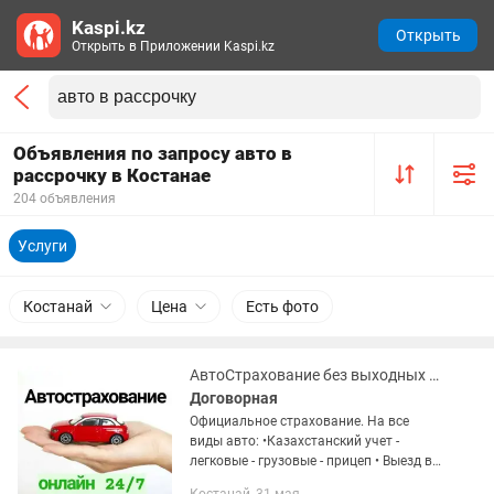
Kaspi.kz
Открыть
Открыть в Приложении Kaspi.kz
Объявления по запросу авто в
рассрочку в Костанае
204 объявления
Услуги
Костанай
Цена
Есть фото
АвтоСтрахование без выходных АвтоСтраховка грузовые легковые прицепы
Договорная
Официальное страхование. На все
виды авто: •Казахстанский учет -
легковые - грузовые - прицеп • Выезд в
Россию от 15 дней до года •