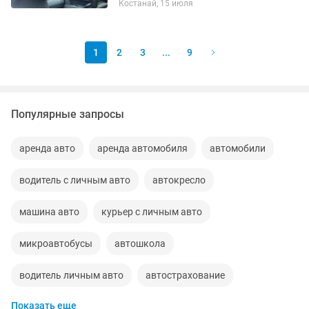
Костанай, 15 июля
1
2
3
...
9
Популярные запросы
аренда авто
аренда автомобиля
автомобили
водитель с личным авто
автокресло
машина авто
курьер с личным авто
микроавтобусы
автошкола
водитель личным авто
автострахование
Показать еще
автослесарь
покраска авто
автокресло детское