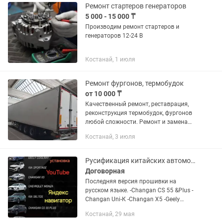
Ремонт стартеров генераторов
5 000 - 15 000 ₸
Производим ремонт стартеров и
генераторов 12-24 В
Костанай, 1 июля
Ремонт фургонов, термобудок
от 10 000 ₸
Качественный ремонт, реставрация,
реконструкция термобудок, фургонов
любой сложности. Ремонт и замена
ворот, пола, устранение повреждений
Костанай, 3 июля
стенок, покраска и прочие работы.
Сварка любой...
Русификация китайских автомобилей
Договорная
Последняя версия прошивки на
русском языке. -Changan CS 55 &Plus -
Changan Uni-К -Changan X5 -Geely
Monjaro -Geely Coolray -Chevrolet monza
Костанай, 29 мая
+с русификацией будет установка