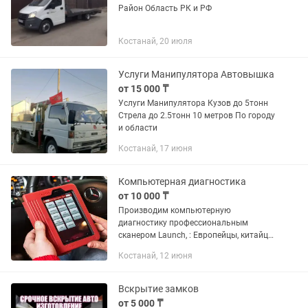
Район Область РК и РФ
Костанай, 20 июля
Услуги Манипулятора Автовышка
от 15 000 ₸
Услуги Манипулятора Кузов до 5тонн
Стрела до 2.5тонн 10 метров По городу
и области
Костанай, 17 июня
Компьютерная диагностика
от 10 000 ₸
Производим компьютерную
диагностику профессиональным
сканером Launch, : Европейцы, китайцы
,японцы, корейцы ,американцы, ваз ,
Костанай, 12 июня
газели,устраняем неисправности ,
замер компрессии
Вскрытие замков
от 5 000 ₸