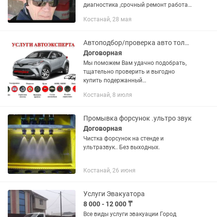
диагностика ,срочный ремонт работаю
на результат.
Костанай, 28 мая
Автоподбор/проверка авто толщиномером/компьютерная диагностика/выезд
Договорная
Мы поможем Вам удачно подобрать,
тщательно проверить и выгодно
купить подержанный
автомобиль.Таким способом Вы
Костанай, 8 июля
экономите свое время, нервы и
деньги,так как в 90 процентов случаев
заявленное описание...
Промывка форсунок .ультро звук
Договорная
Чистка форсунок на стенде и
ультразвук.. Без выходных.
Костанай, 26 июня
Услуги Эвакуатора
8 000 - 12 000 ₸
Все виды услуги эвакуации Город