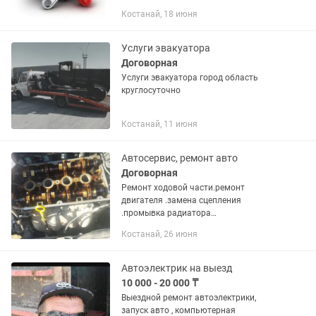
PRO, специализированная диагностика
Костанай, 18 июня
по VAG группам VAG-COM. Диагностика
двигателя мотортестером-...
Услуги эвакуатора
Договорная
Услуги эвакуатора город область
круглосуточно
Костанай, 11 июня
Автосервис, ремонт авто
Договорная
Ремонт ходовой части.ремонт
двигателя .замена сцепления
.промывка радиатора
печки.сварочные работы.и многое
Костанай, 26 июня
другое. БЕЗ ВЫХОДНЫХ. .
Автоэлектрик на выезд
10 000 - 20 000 ₸
Выездной ремонт автоэлектрики,
запуск авто , компьютерная