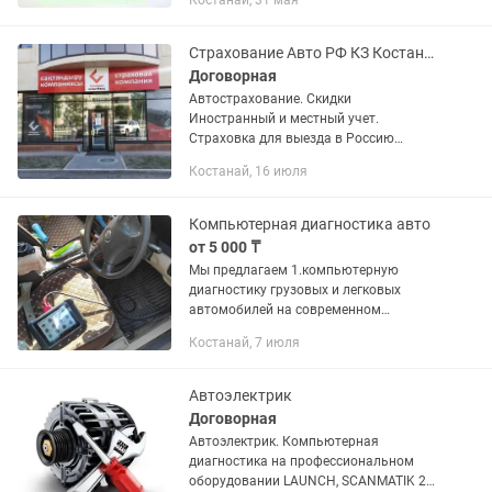
Костанай, 31 мая
Страхование ТОО - Нерезиденты: •
Российский учет • Армянский...
Страхование Авто РФ КЗ Костанай без переплат
Договорная
Автострахование. Скидки
Иностранный и местный учет.
Страховка для выезда в Россию
Онлайн или в офисе Работаем 24/7
Костанай, 16 июля
Компьютерная диагностика авто
от 5 000 ₸
Мы предлагаем 1.компьютерную
диагностику грузовых и легковых
автомобилей на современном
мультимарочном сканере Autel
Костанай, 7 июля
maxisys 906, Thinktool master 2,
techstream ver. 18 0, «Вася диагност» (...
Автоэлектрик
Договорная
Автоэлектрик. Компьютерная
диагностика на профессиональном
оборудовании LAUNCH, SCANMATIK 2