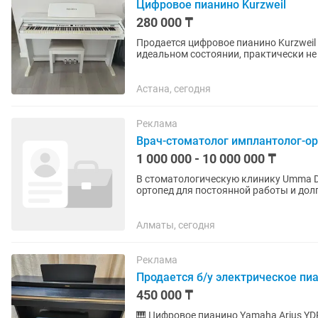
Цифровое пианино Kurzweil
280 000 ₸
Продается цифровое пианино Kurzweil KA130 
идеальном состоянии, практически не
так и для взрослых, а также для...
Астана, сегодня
Реклама
Врач-стоматолог имплантолог-о
1 000 000 - 10 000 000 ₸
В стоматологическую клинику Umma Den
ортопед для постоянной работы и долгосрочного
который умеет самостоятельно...
Алматы, сегодня
Реклама
Продается б/у электрическое пи
450 000 ₸
🎹 Цифровое пианино Yamaha Arius YDP-162B + банкетка 💰 4