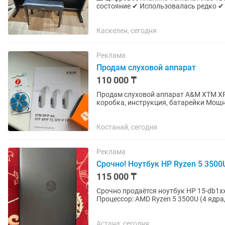
состояние ✔ Использовалась редко ✔ Все работает идеально ✔ В комплекте фирменная
банкетка Yamaha 📍 Каскелен, ЖК...
Каскелен, сегодня
Реклама
Продам слуховой аппарат
110 000 ₸
Продам слуховой аппарат A&M XTM XP
коробка, инструкция, батарейки Мощ
людей с тяжёлой и глубокой потерей...
Костанай, сегодня
Реклама
Срочно! Ноутбук HP Ryzen 5 3500
115 000 ₸
Срочно продаётся ноутбук HP 15-db1xxx в хоро
Процессор: AMD Ryzen 5 3500U (4 ядра,
Graphics •...
Астана, сегодня