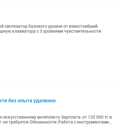
й синтезатор базового уровня от известнейшей
шную клавиатуру с 3 уровнями чувствительности
ети без опыта удаленно
му интеллекту Зарплата: от 120 000 тг в
: Работа с инструментами