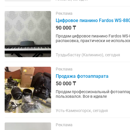
Реклама
Цифровое пианино Fardos WS-88
90 000 ₸
Продам цифровое пианино Fardos WS-88002. Состояние абсолютно новое —
распаковка, практически не использо
документы и родная коробка...
Туздыбастау (Калинино), сегодня
Реклама
Продажа фотоаппарата
50 000 ₸
Продам профессиональный фотоаппара
пользовался. Все в идеале
Усть-Каменогорск, сегодня
Реклама