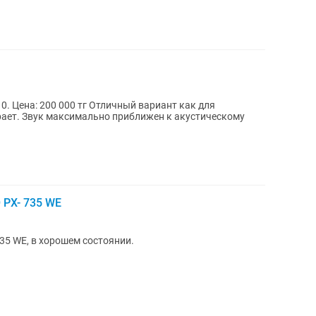
к для
грает. Звук максимально приближен к акустическому
 PX- 735 WE
5 WE, в хорошем состоянии.