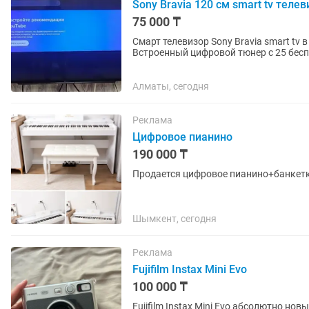
Sony Bravia 120 см smart tv телев
75 000 ₸
Смарт телевизор Sony Bravia smart tv
Встроенный цифровой тюнер с 25 бесп
интересных приложений. Пульт...
Алматы, сегодня
Реклама
Цифровое пианино
190 000 ₸
Продается цифровое пианино+банкетка
Шымкент, сегодня
Реклама
Fujifilm Instax Mini Evo
100 000 ₸
Fujifilm Instax Mini Evo абсолютно но