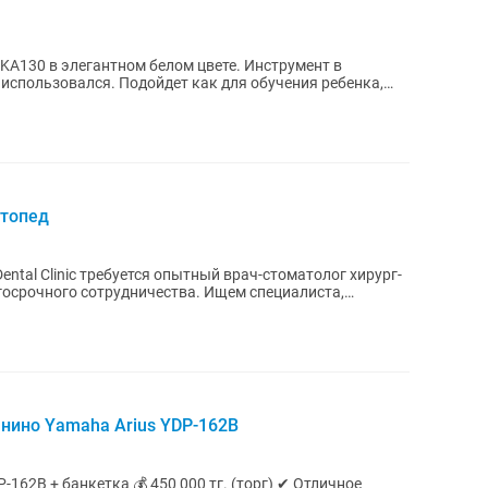
в элегантном белом цвете. Инструмент в
 использовался. Подойдет как для обучения ребенка,
ртопед
tal Clinic требуется опытный врач-стоматолог хирург-
 сотрудничества. Ищем специалиста,
анино Yamaha Arius YDP-162B
50 000 тг. (торг) ✔ Отличное