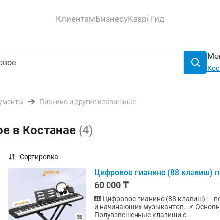
Клиентам
Бизнесу
Kaspi Гид
Мой
Кос
ументы
Пианино и другие клавишные
ое в Костанае
(4)
Сортировка
Цифровое пианино (88 клавиш) 
60 000 ₸
🎹 Цифровое пианино (88 клавиш) — полный комплект Идеальный 
и начинающих музыкантов. 📌 Основные характеристики: • 88 полноразмерных клавиш •
Полувзвешенные клавиши с...