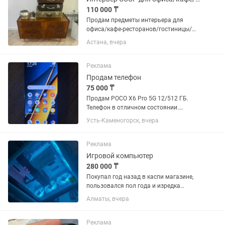
110 000 ₸
Продам предметы интерьера для
офиса/кафе-ресторанов/гостиницы/
фотоателье в стиле СССР для
Астана, вчера
антуража: 1) Четыре чемодана
производства СССР
(кожгалантерейных фабрик г.Алма-Ата,
Реклама
г.Хмельницкий) периода...
Продам телефон
75 000 ₸
Продам POCO X6 Pro 5G 12/512 ГБ.
Телефон в отличном состоянии.
Коробки нет. Любые проверки при
Усть-Каменогорск, вчера
встрече. Торг.
Реклама
Игровой компьютер
280 000 ₸
Покупал год назад в каспи магазине,
пользовался пол года и изредка
включал так как был занят работой на
Алматы, вчера
ноутбуке. Есть чеки. В магазине этот в
данный момент комп стоит 529 000
Процессор 12th Gen...
Реклама