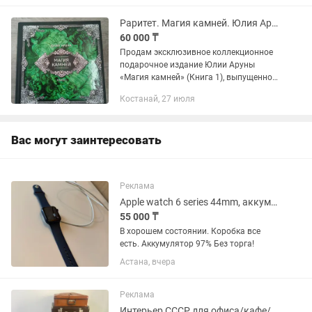
по-джентльменски ––...
Раритет. Магия камней. Юлия Аруна (изд. Велигор)
60 000 ₸
Продам эксклюзивное коллекционное
подарочное издание Юлии Аруны
«Магия камней» (Книга 1), выпущенное
издательством «Велигор» в 2018 году.
Костанай, 27 июля
На данный момент книга является
библиографической...
Вас могут заинтересовать
Реклама
Apple watch 6 series 44mm, аккумулятор 97%
55 000 ₸
В хорошем состоянии. Коробка все
есть. Аккумулятор 97% Без торга!
Астана, вчера
Реклама
Интерьер СССР для офиса/кафе/гостиницы/фото комод/чемоданы/утюг/чугунок