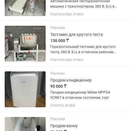
Автоматическая тестораскаточная
машина с транспортером, 380 В. Б/у, в
отличном рабочем состоянии.
Кыргауылды, вчера
Полностью исправна и готова к
работе. Подходит для производства
пельменей, мантов, лапши, чебуреков
Реклама
и...
Тестомес для крутого теста
130 000 ₸
Горизонтальный тестомес для крутого
теста, 380 В. Б/у, в отличном рабочем
состоянии, полностью исправен и
Кыргауылды, вчера
готов к работе. Идеально подходит для
производства пельменей, мантов,
лапши, чебуреков и...
Реклама
Продам кондиционер
95 000 ₸
Продам кондиционер Midea MPPDA
9CRN7 в отличном состоянии, торг
Алматы, вчера
Реклама
Продам ванну