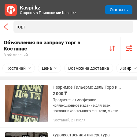
Kaspi.kz
Открыть
Открыть в Приложении Kaspi.kz
Объявления по запросу торг в
Костанае
8 объявлений
Костанай
Цена
Возможна доставка
Жанр
Незримое.Гильермо дель Торо и Чак Хоган
2 000 ₸
Продается атмосферное
коллекционное издание для всех
поклонников темного фэнтези, мистики
и творчества мастера кинематографа
Костанай, 21 июля
Гильермо дель Торо («Форма воды»,
«Лабиринт Фавна»). «Незримое» —
это...
художественная литература