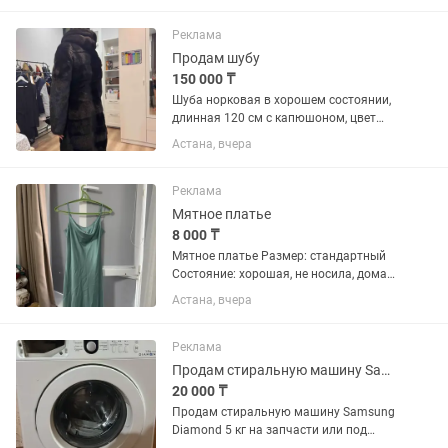
и кто будет пользоваться Думаю для
молодежи...
Реклама
Продам шубу
150 000 ₸
Шуба норковая в хорошем состоянии,
длинная 120 см с капюшоном, цвет
темно коричневый нет потертостей,
Астана, вчера
носила аккуратно. Варианты возможно
рассрочка. Торг
Реклама
Мятное платье
8 000 ₸
Мятное платье Размер: стандартный
Состояние: хорошая, не носила, дома
просто так лежат. Нежный мятный
Астана, вчера
цвет, атласная ткань, красиво
струящийся фасон. Элегантный верх с
мягкими складками. 📍 Астана 💰...
Реклама
Продам стиральную машину Samsung Diamond на запчасти
20 000 ₸
Продам стиральную машину Samsung
Diamond 5 кг на запчасти или под