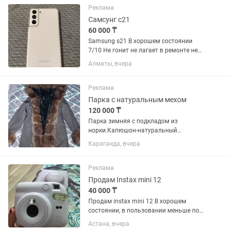
зарядном кабеле немного...
Реклама
Самсунг с21
60 000 ₸
Samsung s21 В хорошем состоянии
7/10 Не гонит не лагает в ремонте не
был есть царапины на экране Торг
Алматы, вчера
имеется не большой!
Реклама
Парка с натуральным мехом
120 000 ₸
Парка зимняя с подкладом из
норки.Капюшон-натуральный
мех.Покупала за 180.Размер 46-
Караганда, вчера
48.Можно отстегнуть подклад и носить
весной и осенью.В хорошем состоянии.
Возможен торг!!!
Реклама
Продам Instax mini 12
40 000 ₸
Продам instax mini 12 В хорошем
состоянии, в пользовании меньше пол
года. Жаль что лежит без дела.
Астана, вчера
Продам тем кому это интересно будет