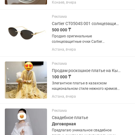
восстановление. Барабан с
Конаев, вчера
трещинами. Внешнее состояние
хорошее, дверца и панель управления
целые. Продаётся целиком, не
Реклама
разбиралась....
Cartier CT0504S 001 солнцезащитные очки
500 000 ₸
Продаю оригинальные
солнцезащитные очки Cartier
Характеристики: • Бренд: Cartier •
Астана, вчера
Модель: CT0504S 001 • Пол: Женские •
Производство: Made in France • Размер:
58□16-135 • Категория линз: Category
Реклама
3...
Продам роскошное платье на Кыз узату
100 000 ₸
Элегантное платье в казахском
национальном стиле нежного кремово-
золотого цвета. Украшено красивой
Астана, вчера
вышивкой и декоративными
элементами. В комплекте — саукеле и
пояс . 🌸 Надевалось один раз,...
Реклама
Свадебное платье
Договорная
Предлагаю уникальное свадебное