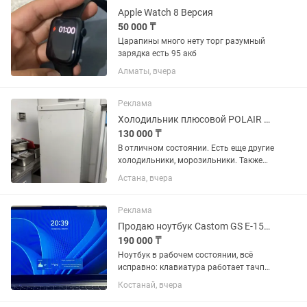
Apple Watch 8 Версия
50 000 ₸
Царапины много нету торг разумный
зарядка есть 95 акб
Алматы, вчера
Реклама
Холодильник плюсовой POLAIR CM107-S и другие
130 000 ₸
В отличном состоянии. Есть еще другие
холодильники, морозильники. Также
есть минусовой морозильник Polair
Астана, вчера
POLAIR CB107-S и комбинированный
Prokitchen 2 в 1 , настольные плюсовые
холодильники Все что...
Реклама
Продаю ноутбук Castom GS E-157D
190 000 ₸
Ноутбук в рабочем состоянии, всё
исправно: клавиатура работает тачпад
работает экран без повреждений есть
Костанай, вчера
подсветка клавиатуры есть сканер
отпечатка пальца Из нюансов: на