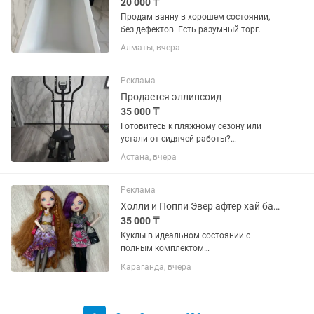
20 000 ₸
Продам ванну в хорошем состоянии,
без дефектов. Есть разумный торг.
Алматы, вчера
Реклама
Продается эллипсоид
35 000 ₸
Готовитесь к пляжному сезону или
устали от сидячей работы?
Эллиптический тренажер GF Power
Астана, вчера
ждет именно вас!• Плавный ход
(суставы скажут спасибо).• 8 уровней
нагрузки (от "легкой прогулки" до "я...
Реклама
Холли и Поппи Эвер афтер хай базовые
35 000 ₸
Куклы в идеальном состоянии с
полным комплектом
аксессуаров,шарниры работают Холли
Караганда, вчера
30 Поппи 35 возможен торг