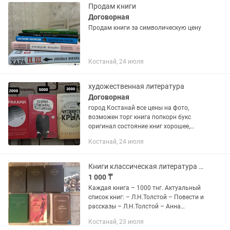
Продам книги
Договорная
Продам книги за символическую цену
Костанай, 24 июля
художественная литература
Договорная
город Костанай все цены на фото,
возможен торг книга попкорн букс
оригинал состояние книг хорошее,
некоторые новые и нечитанные
Костанай, 24 июля
возможны личные встречи и отправка
курьером/почтой
Книги классическая литература классика
1 000 ₸
Каждая книга – 1000 тнг. Актуальный
список книг: – Л.Н.Толстой – Повести и
рассказы – Л.Н.Толстой – Анна
Каренина – А.Н.Толстой – Хмурое утро
Костанай, 23 июля
– А.Н.Толстой – Сёстры,