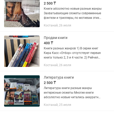
2 500 ₸
Книги абсолютно новые разные жанры
Захватывающие сюжеты современные
фэнтези и триллеры, по мотивам этих
книг сняты фильмы например триллер
Костанай, 26 июля
" Ты" или фентези " Первому игроку
приготовиться" а также...
Продам книги
400 ₸
Книги разных жанров 1) В серии книг
Кира Касс «Отбор» отсутствует первая
книга только 2, 3 и 4 части. 2) Рейчел
Уорд «Темная вода» 1-2 части. 3)
Костанай, 26 июля
Куриный бульон
Литература книги
2 500 ₸
Литература книги разные жанры
интересные сюжеты Многие книги
абсолютно новые читались аккуратно
состояние отличное Сюжеты
Костанай, 25 июля
современные фэнтези литература
читается на одном дыхании