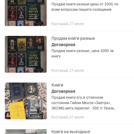
Продам книги разные цены от 2000, по
всем вопросам пишите сообщения
Костанай, 27 июля
Продам книги разные
Договорная
Продам книги разные , цена 3000 за
книгу
Костанай, 27 июля
Книги
Договорная
Продам книги б/у, в отличном
состоянии Гийом Мюссе «Завтра»,
ЭКСМО, мягк.переплет - 500 тг Луиза
Мэй Олкотт «Маленькие мужчины
Костанай, 27 июля
становятся взрослыми», 4 книга из
цикла «Маленькие женщины», АСТ,...
Книги на выходные