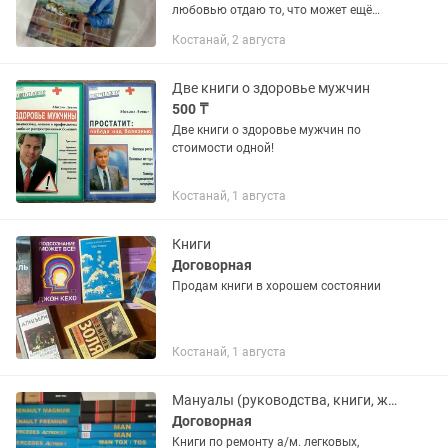
любовью отдаю то, что может ещё
долго радовать нового владельца 😊
Костанай, 2 августа
Пишите через приложение — на звонки
не всегда удобно отвечать....
Две книги о здоровье мужчин
500 ₸
Две книги о здоровье мужчин по
стоимости одной!
Костанай, 1 августа
Книги
Договорная
Продам книги в хорошем состоянии
Костанай, 1 августа
Мануалы (руководства, книги, журналы) по ремонту и обслуживанию а/м
Договорная
Книги по ремонту а/м. легковых,