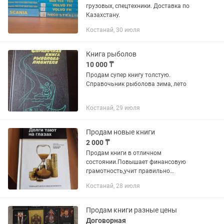
грузовых, спецтехники. Доставка по
Казахстану.
Костанай, 30 июля
Книга рыболов
10 000 ₸
Продам супер книгу толстую.
Справочьник рыболова зима, лето
Костанай, 29 июля
Продам новые книги
2 000 ₸
Продам книги в отличном
состоянии.Повышает финансовую
грамотность,учит правильно
распоряжаться деньгами и не брать
Костанай, 28 июля
долги.Продаю по причине не
надобности.Листы не замятые. Долги
тают на...
Продам книги разные цены
Договорная