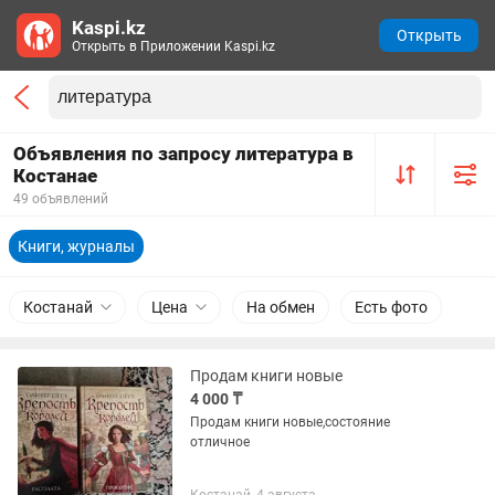
Kaspi.kz
Открыть
Открыть в Приложении Kaspi.kz
Объявления по запросу литература в
Костанае
49 объявлений
Книги, журналы
Костанай
Цена
На обмен
Есть фото
Продам книги новые
4 000 ₸
Продам книги новые,состояние
отличное