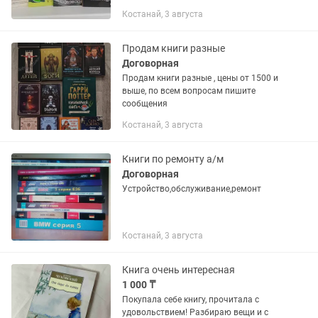
бережно один раз. Твердые переплеты
Костанай, 3 августа
у всех (кроме Лабковского). Цены по
отдельности : Марк Бартон «Девочка....
Продам книги разные
Договорная
Продам книги разные , цены от 1500 и
выше, по всем вопросам пишите
сообщения
Костанай, 3 августа
Книги по ремонту а/м
Договорная
Устройство,обслуживание,ремонт
Костанай, 3 августа
Книга очень интересная
1 000 ₸
Покупала себе книгу, прочитала с
удовольствием! Разбираю вещи и с