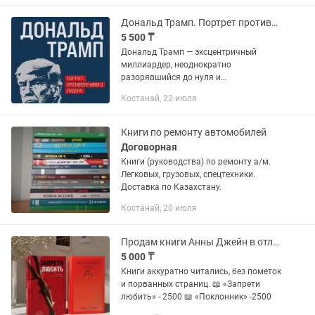
Восемнадцатый год – А.М.Горький –...
Дональд Трамп. Портрет противоречивого лидера. От первого президентского ср
5 500 ₸
Дональд Трамп — эксцентричный
миллиардер, неоднократно
разорявшийся до нуля и
возрождавшийся, как Феникс из пепла
Костанай, 22 июля
сгоревших облигаций и займов.
Любитель гольфа, рискованных сделок
и полногрудых...
Книги по ремонту автомобилей
Договорная
Книги (руководства) по ремонту а/м.
Легковых, грузовых, спецтехники.
Доставка по Казахстану.
Костанай, 20 июля
Продам книги Анны Джейн в отличном состоянии!
5 000 ₸
Книги аккуратно читались, без пометок
и порванных страниц. 📖 «Запрети
любить» - 2500 📖 «Поклонник» -2500