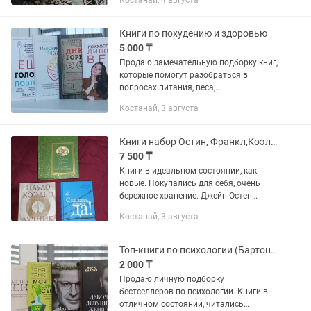
Костанай, 4 августа
Книги по похудению и здоровью
5 000 ₸
Продаю замечательную подборку книг,
которые помогут разобраться в
вопросах питания, веса,
психосоматики и стиля. Книги в
Костанай, 3 августа
идеальном состоянии, бережное
хранение. Отличный шанс приобрести
качественную...
Книги набор Остин, Франкл,Коэльо
7 500 ₸
Книги в идеальном состоянии, как
новые. Покупались для себя, очень
бережное хранение. Джейн Остен
«Гордость и предубеждение» —
Костанай, 3 августа
роскошное издание с иллюстрациями
в английском стиле и классическим...
Топ-книги по психологии (Бартон, Таня Танк, Лабковский)
2 000 ₸
Продаю личную подборку
бестселлеров по психологии. Книги в
отличном состоянии, читались