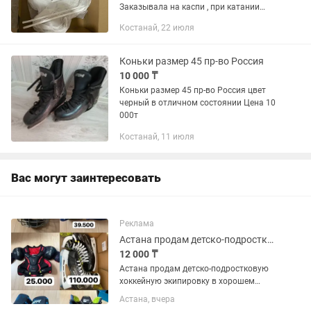
Заказывала на каспи , при катании
поняла что размер не подходит. Каспи
Костанай, 22 июля
отказывается принимать обратно, так
как я их заточила , они не принимают...
Коньки размер 45 пр-во Россия
10 000 ₸
Коньки размер 45 пр-во Россия цвет
черный в отличном состоянии Цена 10
000т
Костанай, 11 июля
Вас могут заинтересовать
Реклама
Астана продам детско-подростковую хоккейную экипировку в хорошем состоянии.
12 000 ₸
Астана продам детско-подростковую
хоккейную экипировку в хорошем
состоянии. 1. Комплект Пользовался
Астана, вчера
один сезон. Все в отличном состоянии.