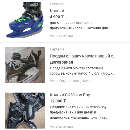
Реклама
Коньки
4 990 ₸
для мальчика Назначение
прогулочные Уровень катания для
начинающих Размер 30, 31, 32, 33
Астана, вчера
Полнота стопы Regular Раздвижной
ботинок Да Тип фиксации шнурки и
клипсы Цвет черный, синий
Реклама
Продам клюшку новую правый хват, коньки и баул б/у
Договорная
Продам баул рюкзак состояние
хорошее, коньки бауэр 4.5.б/у Клюшка
новая на рост 175см правый хват.
Усть-Каменогорск, вчера
Цена договорная. Самовывоз с
Карбышева. Можно с каспи ред
Коньки CK Vision Boy
12 000 ₸
Раздвижные коньки СК Vision Boy
предназначены для детей и
подростков, желающих получить
максимальный комфорт от катания.
Астана, вчера
Благодаря своему актуальному