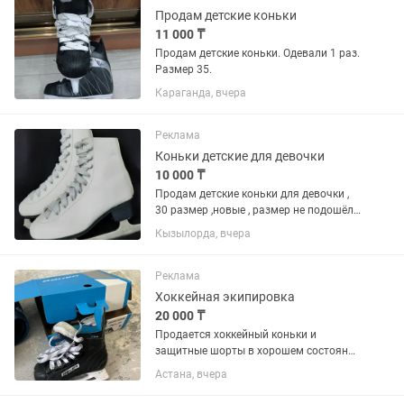
Продам детские коньки
11 000 ₸
Продам детские коньки. Одевали 1 раз.
Размер 35.
Караганда, вчера
Реклама
Коньки детские для девочки
10 000 ₸
Продам детские коньки для девочки ,
30 размер ,новые , размер не подошёл ,
Подойдёт для девочки от 4 до 6 лет .
Кызылорда, вчера
Покупали за 19000 тыс , продам за 10
000тыс Писать на
Реклама
Хоккейная экипировка
20 000 ₸
Продается хоккейный коньки и
защитные шорты в хорошем состоянии
коньки подойдет на возраст 6-8 лет
Астана, вчера
Шорты на вырост 8-10 лет