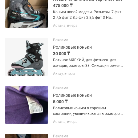
475 000 ₸
Коньки новой модели. Размеры: 7 фит
2 7,5 фит 2 8,5 фит 2 8,5 фит 3 На
лезвиях Fly ti.
Астана, вчера
Реклама
Роликовые коньки
30 000 ₸
Ботинок МЯГКИЙ, для фитнеса. для
женщин, размеры 38. Фиксация ремень
с липучкой, клипса Smart Buckle с
Актау, вчера
эффектом памяти. Материал рамы
алюминий. Число колес 4
Расположение колес продольное
Реклама
Диаметр...
Роликовые коньки
5 000 ₸
Роликовые коньки в хорошем
состоянии, увеличиваются в размере с
35-38
Астана, вчера
Реклама