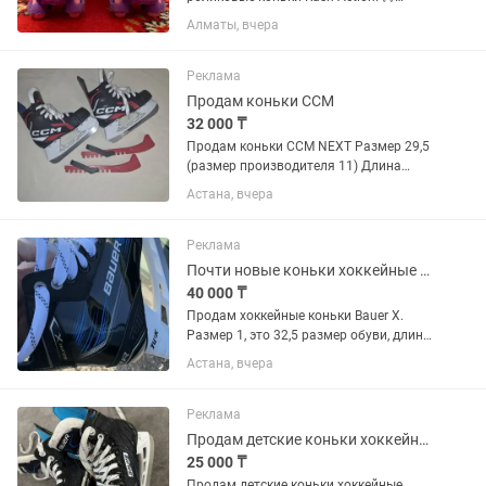
Яркие, красивые и удобные ролики для
Алматы, вчера
девочки в отличном состоянии. ✅
Регулируемый размер — от 26 до 29,
поэтому хватит не на один...
Реклама
Продам коньки CCM
32 000 ₸
Продам коньки CCM NEXT Размер 29,5
(размер производителя 11) Длина
стопы 18,7 см В хорошем состоянии
Астана, вчера
Реклама
Почти новые коньки хоккейные Bauer
40 000 ₸
Продам хоккейные коньки Bauer X.
Размер 1, это 32,5 размер обуви, длина
стельки 21 см. Это модель начального
Астана, вчера
уровня, разработанная для любителей
и начинающих игроков. Модель
относится к линейке...
Реклама
Продам детские коньки хоккейные
25 000 ₸
Продам детские коньки хоккейные