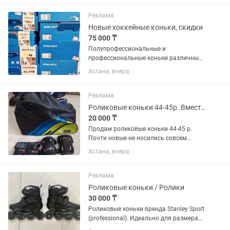
Продаются по отдельности: шлем
Bauer, краги Bauer Supreme,...
Реклама
Новые хоккейные коньки, скидки
75 000 ₸
Полупрофессиональные и
профессиональные коньки различных
моделей и размеров, детские,
Астана, вчера
юниорские, взрослые. Самые низкие
цены в Казахстане.
Реклама
Роликовые коньки 44-45р. Вместе с сумкой и защитой
20 000 ₸
Продам роликовые коньки 44-45 р.
Почти новые не носились совсем
покупал в абу-даби за 100 В комплекте
Астана, вчера
сумка и защита на кисти и локти,
наколенников к сожалению нет.
Продаю всё вместе
Реклама
Роликовые коньки / Ролики
30 000 ₸
Роликовые коньки бренда Stanley Sport
(professional). Идеально для размера
35-36. В отличном состоянии.