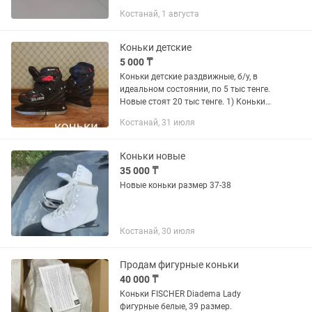
Костанай, 1 августа
Коньки детские
5 000 ₸
Коньки детские раздвижные, б/у, в
идеальном состоянии, по 5 тыс тенге.
Новые стоят 20 тыс тенге. 1) Коньки
раздвижные 31-36р, фирма NORDWAY.
Костанай, 31 июля
2) Коньки раздвижные 31-34р, фирма
KREISS.
Коньки новые
35 000 ₸
Новые коньки размер 37-38
Костанай, 30 июля
Продам фигурные коньки
40 000 ₸
Коньки FISCHER Diadema Lady
фигурные белые, 39 размер.