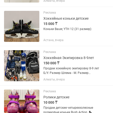
Алматы, вчера
Реклама
Хоккейные коньки детские
15 000 ₸
Коньки Bauer, YTH 12 (31 размер)
Астана, вчера
Реклама
Хоккейная Экипировка 8-9лет
150 000 ₸
Продам хоккейную экипировку 8-9 лет
Б/У. Размер Шлема - М. Размер
Коньков - 35. Торг уместен на месте.
Алматы, вчера
Реклама
Ролики детские
10 000 ₸
Продам детские четырехколесные
роликовые коньки Rush Action. 🛼