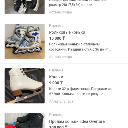
размер 28(17,5) 8Y, коньки
полупрофессиональные Bauer. Есть
Астана, вчера
рассрочка и Каспий Ред
Реклама
Роликовые коньки
15 000 ₸
Роликовые коньки в отличном
состоянии. Раздвигаются с 36 по 41
размер обуви.
Астана, вчера
Реклама
Коньки
9 900 ₸
Коньки 32 р, фирменные. Покупали за
57.900. Коньки новые, ни разу не
использовались.
Алматы, вчера
Реклама
Продам коньки Edea Overture
100 000 ₸