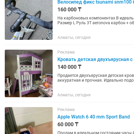
Велосипед фикс tsunami snm100
160 000 ₸
На карбоновых компонентах В идеальном состоянии, откатали неделю Tsunami snm100 белый
Размер L Руль 3T aeronova карбон + о
Цепь кмс Подсидел...
Алматы, сегодня
Реклама
Кровать детская двухъярусная с
140 000 ₸
Продается двухъярусная детская кров
аккуратная и прочная. Идеально подойдет для двоих детей. Продаем, так как дети выросли.
Самовывоз.
Алматы, сегодня
Реклама
Apple Watch 6 40 mm Sport Band
60 000 ₸
Продам в идеальном состоянии часы Ap