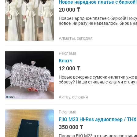
Новое нарядное платье с биркой!
20 000 ₸
Новое нарядное платье с биркой! Покупала сама за 27 500 ₸, продаю за 20 000 тыс. Платье
новое, ни разу не надевалось, бирка 
другим покупателем...
Алматы, сегодня
Реклама
Клатч
12 000 ₸
Новые вечерние сумочки-клатчи уже в наличии! Ищете идеальное до
образу? Наши стильные клатчи стану
случая. Подойдут для: • свадеб и...
Актау, сегодня
Реклама
FiiO M23 Hi-Res аудиоплеер / TH
350 000 ₸
Продаю FiiO M23 в отличном состоянии