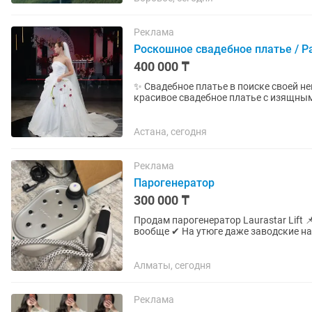
Реклама
Роскошное свадебное платье / Р
400 000 ₸
✨ Свадебное платье в поиске своей невесты ✨ Современное, элегантн
красивое свадебное платье с изящным
прошло профессиональную...
Астана, сегодня
Реклама
Парогенератор
300 000 ₸
Продам парогенератор Laurastar Lift 📌 Состояние — абсолютно новый! ✔ Не пользовались
вообще ✔ На утюге даже заводские наклейки ✔ По
идеально разглаживает любые...
Алматы, сегодня
Реклама