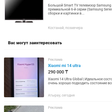
Большой Smart TV телевизор Samsung 40" (Full HD, 3D, S
премиальной 6-й серии (Samsung Serie
сборки и картинки в...
Костанай, позавчера
Вас могут заинтересовать
Реклама
Xiaomi mi 14 ultra
290 000 ₸
Xiaomi 14 Ultra Global | Идеальное состояние | Leica Для сына или доче
очень хорошо подходить состояние вс
бумажки и пленки от...
Атырау, сегодня
Реклама