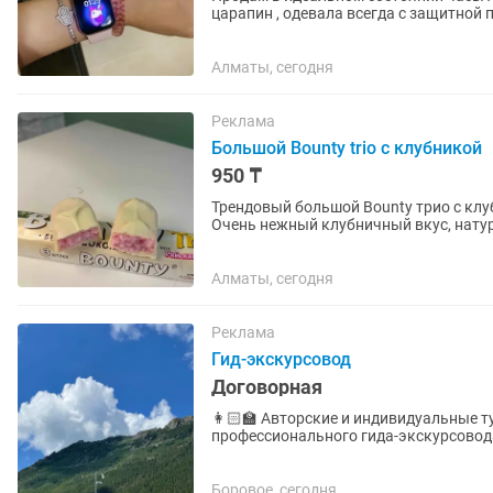
царапин , одевала всегда с защитной 
запасной ремешок и...
Алматы, сегодня
Реклама
Большой Bounty trio с клубникой
950 ₸
Трендовый большой Bounty трио с клубникой 🍓 Редкая новинка, почти нигд
Очень нежный клубничный вкус, натур
подарок или просто...
Алматы, сегодня
Реклама
Гид-экскурсовод
Договорная
👩🏻🏫 Авторские и индивидуальные т
профессионального гида-экскурсовод
автобусов — только комфортная...
Боровое, сегодня