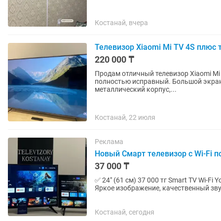
Костанай, вчера
Телевизор Xiaomi Mi TV 4S плюс 
220 000 ₸
Продам отличный телевизор Xiaomi Mi 
полностью исправный. Большой экран 
металлический корпус,...
Костанай, 22 июля
Реклама
Новый Смарт телевизор с Wi-Fi п
37 000 ₸
✅ 24" (61 см) 37 000 тг Smart TV Wi-F
Яркое изображение, качественный звук
(81 см) 53 000 тг...
Костанай, сегодня