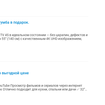
тумба в подарок.
TV 4S в идеальном состоянии — без царапин, дефектов и
55" (140 см) с качественным 4K UHD изображением,
о выгодной цене
i YouTube Просмотр фильмов и сериалов через интернет
 Отлично подходит для кухни, спальни или дачи ✅ 32"