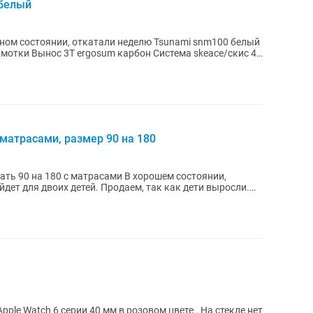
 белый
бмотки Вынос 3T ergosum карбон Система skeace/скис 49
 матрасами, размер 90 на 180
ать 90 на 180 с матрасами В хорошем состоянии,
ple Watch 6 серии 40 мм в розовом цвете . На стекле нет