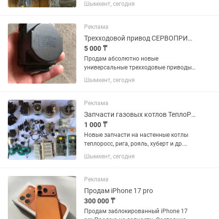
НОВЫЕ, высокого качества. Есть много.
Шымкент, сегодня
Рассмотрю вариант оптовой продажи.
220 В компьютер контроллері.
мәжбүрлі газ су...
Реклама
Трехходовой привод СЕРВОПРИВОД запчасти газовых котлов
5 000 ₸
Продам абсолютно новые
универсальные трехходовые приводы
(220в.) для настенных газовых котлов.
Шымкент, сегодня
Данные сервоприводы подходят на
настенные газовые котлы различных
производителей. В наличии есть
Реклама
много....
Запчасти газовых котлов ТеплоРосс, HUBERT, RIGA, ROAYL и др.
1 000 ₸
Новые запчасти на настенные котлы
теплоросс, рига, рояль, хуберт и др.
Отправка в регионы.
Шымкент, сегодня
Реклама
Продам iPhone 17 pro
300 000 ₸
Продам заблокированный iPhone 17