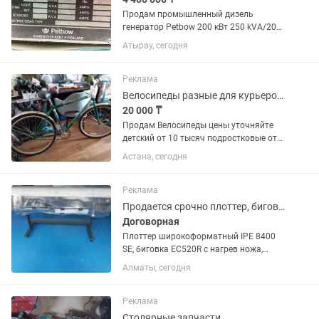
Продам промышленный дизель
генератор Petbow 200 кВт 250 kVA/200
kW Двигатель Cummins 380V 50Hz
Атырау, сегодня
Наработка 3165 м ч Шумозащитный
кожух Предпусковой подогрев
Топливный бак 220 л Англия 1994...
Реклама
Велосипеды разные для курьеров для прогулок и,т,д
20 000 ₸
Продам Велосипеды цены уточняйте
детский от 10 тысяч подростковые от
25 тысяч и взрослые от 30 тысяч и
Астана, сегодня
выше бу и новые в хорошем рабочем
состоянии также производим ремонт
велосипедов Самокатов конков...
Реклама
Продается срочно плоттер, биговки, брошюровщики
Договорная
Плоттер широкоформатный IPE 8400
SE, биговка EC520R с нагрев ножа,
биговка авто СМ330, брощировщики:
Алматы, сегодня
RENZ Eco360 с шагом 2:1и WIRE/GO с
шагом 2:1, моторы прижима, клеймаз
машина J500, запчасти для...
Реклама
Столярные запчасти