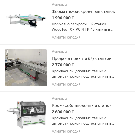
обслуживания дозирующего
Реклама
оборудования. 💰...
Форматно-раскроечный станок
1 990 000 ₸
Форматно-раскроечный станок
WoodTec TOP POINT K-45 купить в
Алматы с доставкой по всему
Алматы, сегодня
Казахстану. Самая лучшая цена в
Казахстане! В наличии на складе.
Наша компания предлагает форматно
Реклама
раскроечный...
Продажа новых и б/у станков
2 770 000 ₸
Кромкооблицовочные станки с
автоматической подачей купить в
Алматы с доставкой по всему
Алматы, сегодня
Казахстану. Самая лучшая цена в
Казахстане! В наличии на складе.
Кромкооблицовочные станки с
Реклама
автоматической...
Кромкооблицовочный станок
2 600 000 ₸
Кромкооблицовочные станки с
автоматической подачей купить в
Алматы с доставкой по всему
Алматы, сегодня
Казахстану. Самая лучшая цена в