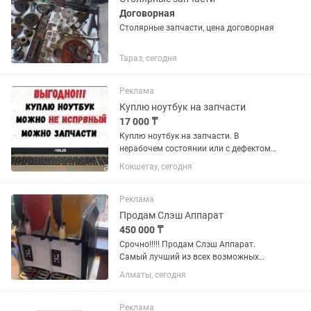
Договорная
Столярные запчасти, цена договорная
Тараз, сегодня
Реклама
Куплю ноутбук на запчасти
17 000 ₸
Куплю ноутбук на запчасти. В
нерабочем состоянии или с дефектом.
Новее 2010 года выпуска.
Кокшетау, сегодня
Реклама
Продам Слэш Аппарат
450 000 ₸
Срочно!!!!! Продам Слэш Аппарат.
Самый лучший из всех возможных
экземпляров Слэшей. Сезон только
Алматы, сегодня
начинался, окупаемся огромная.
Новый стоил 550 тысяч. Документы,
комплект запчастей запасных, все...
Реклама