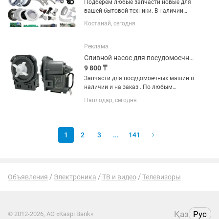
Подберем любые запчасти новые для
вашей бытовой техники. В наличии
большой выбор деталей для
Костанай, сегодня
водонагревателей, стиральных машин
автоматических, посудомоечных
машин, электро мясорубок, электро...
Реклама
Сливной насос для посудомоечной машины
9 800 ₸
Запчасти для посудомоечных машин в
наличии и на заказ . По любым
интересующимся вопросам
Павлодар, сегодня
обращайтесь!
1
2
3
...
141
Объявления
Электроника
ТВ и видео
Телевизоры
Қаз
Рус
© 2012-2026, АО «Kaspi Bank»