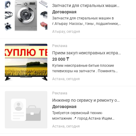
Запчасти для стиральных машин в г.Атырау
Договорная
Запчасти для стиральных машин в
г.Атырау. Насосы , тэны , подшипники,
ремни и.т.д. Есть б/у запчасти на
Атырау, сегодня
samsung и LG.
Реклама
Прием закуп неисправных исправных телевизоров на запчасти
20 000 ₸
Купим неисправные битые плоские
телевизоры на запчасти . Поменять
подсветку за 5-25тт . Исправить
Астана, сегодня
неисправность дешево . Важно !
Отправить фото наклейки на задней
крышке телевизора или сюда чат ....
Реклама
Инженер по сервису и ремонту оборудования
Договорная
Требуется сервисный техник-
монтажник 📍 город Астана Ищем
сервисного техника-монтажника для
Астана, сегодня
выполнения разовых заявок и
проведения планового технического