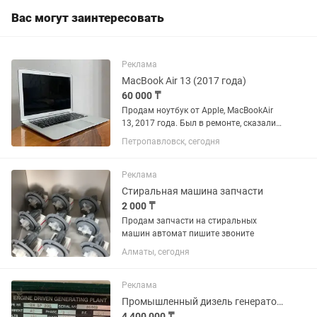
Вас могут заинтересовать
Реклама
MacBook Air 13 (2017 года)
60 000 ₸
Продам ноутбук от Apple, MacBookAir
13, 2017 года. Был в ремонте, сказали
шлейф чинить надо, починили и не
Петропавловск, сегодня
помогло. В итоге, проблемы с памятью
там. Ноутбук в хорошем состоянии.
Пару коцок на...
Реклама
Стиральная машина запчасти
2 000 ₸
Продам запчасти на стиральных
машин автомат пишите звоните
Алматы, сегодня
Реклама
Промышленный дизель генератор Petbow 200кВт
4 400 000 ₸