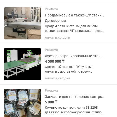
Казахстане! В наличии на складе.
Кромкооблицовочные станки с
Реклама
автоматической...
Продам новые а также б/у станки разные
Договорная
Продам разные станки для мебели,
распил, закатка, ЧПУ, присадка, пресс,
клей, кромка, пленка, запчасти,
Алматы, сегодня
установка, запуск, настройка, обучение
и тд.
Реклама
Фрезерно-гравировальные станки с ЧПУ 2130
4 500 000 ₸
Фрезерный станок ЧПУ купить в
Алматы с доставкой по всему
Казахстану. Самая лучшая цена в
Алматы, сегодня
Казахстане! В наличии на складе.
Наша компания предлагает фрезерные
станки с ЧПУ купить новые, с
Реклама
гарантией....
Запчасти для газколонок контроллеры для газовых колонок 3в., 220в.
5 000 ₸
Компьютер контроллер на 3В-220В.
для газовых колонок различных типов.