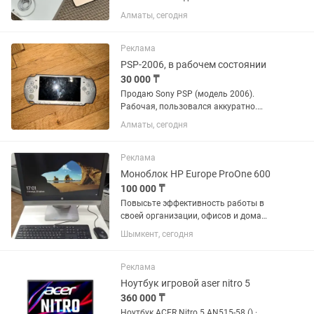
Экран: 13.3 • Оперативная память: 8 ГБ
Алматы, сегодня
• SSD: 256 ГБ • Цвет: Rose Gold
(розовый) Ноутбук использовался
очень редко, состояние...
Реклама
PSP-2006, в рабочем состоянии
30 000 ₸
Продаю Sony PSP (модель 2006).
Рабочая, пользовался аккуратно.
Консоль прошита — можно
Алматы, сегодня
закидывать игры на карту памяти и
играть без дисков, плюс работают
эмуляторы старых приставок (Sega,
Реклама
Dendy, PS1...
Моноблок HP Europe ProOne 600
100 000 ₸
Повысьте эффективность работы в
своей организации, офисов и дома
Моноблок HP ProOne 600
Шымкент, сегодня
демонстрирует новый уровень
универсальности — его можно
использовать и как полноценный ПК
Реклама
Элегантный и...
Ноутбук игровой aser nitro 5
360 000 ₸
Ноутбук ACER Nitro 5 AN515-58 () ·