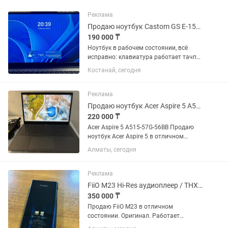
Реклама
Продаю ноутбук Castom GS E-157D
190 000 ₸
Ноутбук в рабочем состоянии, всё
исправно: клавиатура работает тачпад
работает экран без повреждений есть
Костанай, сегодня
подсветка клавиатуры есть сканер
отпечатка пальца Из нюансов: на
зарядном кабеле немного...
Реклама
Продаю ноутбук Acer Aspire 5 A515-57G-56BB
220 000 ₸
Acer Aspire 5 A515-57G-56BB Продаю
ноутбук Acer Aspire 5 в отличном
состоянии. Характеристики:
Алматы, сегодня
Процессор: Intel Core i5-1235U (12-е
поколение) Видеокарта: NVIDIA GeForce
RTX 2050 4 ГБ ...
Реклама
FiiO M23 Hi-Res аудиоплеер / THX AAA
350 000 ₸
Продаю FiiO M23 в отличном
состоянии. Оригинал. Работает
идеально, без проблем , в ремонте не