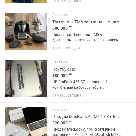
Алматы, сегодня
был. Поддержка: Hi-Res Audio Hi-Res
Wireless THX AAA MQA Bluetooth / Wi-Fi
Desktop Mode Очень...
Реклама
Thermomix TM6 состояние нового
600 000 ₸
Продается Thermomix TM6 в
идеальном состоянии. Пользовались
очень редко, поэтому прибор
Астана, сегодня
практически как новый. Полностью
исправен, без царапин, сколов и других
дефектов. В комплекте: Thermomix
Реклама
TM6...
Ноутбук Hp
180 000 ₸
HP ProBook 455 G7 — надежный
ноутбук для работы, учебы и
повседневных задач. ✔ Процессор
Алматы, сегодня
AMD Ryzen ✔ Быстрая работа,
подходит для офисных программ,
интернета, фильмов и учебы. ✔ Экран
Реклама
без...
Продам MacBook Air M1 13,3 (Rose Gold)
320 000 ₸
Продам MacBook Air M1 в отличном
состоянии. • Модель: MacBook Air M1 •