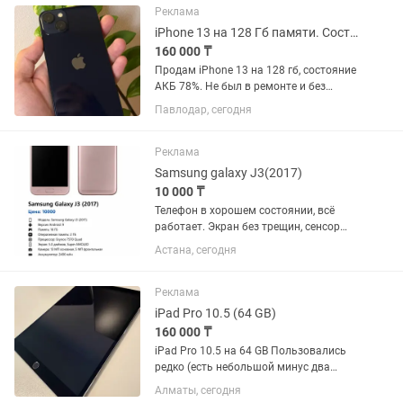
Реклама
iPhone 13 на 128 Гб памяти. Состояние АКБ 78%
160 000 ₸
Продам iPhone 13 на 128 гб, состояние
АКБ 78%. Не был в ремонте и без
трещин, царапин и т.п. Телефон в
Павлодар, сегодня
хорошем состоянии, целый, экран и
корпус в идеальном состоянии. 1 сим
карта и 1 есим. Звонить на...
Реклама
Samsung galaxy J3(2017)
10 000 ₸
Телефон в хорошем состоянии, всё
работает. Экран без трещин, сенсор
реагирует отлично. Подходит для
Астана, сегодня
звонков, мессенджеров, соцсетей и
повседневных задач.
Реклама
iPad Pro 10.5 (64 GB)
160 000 ₸
iPad Pro 10.5 на 64 GB Пользовались
редко (есть небольшой минус два
скола с правой стороны, но когда в
Алматы, сегодня
чехле почти незаметно) Все оригинал,