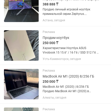
388 888 ₸
Продаю личный игровой ноутбук
премиальной серии Zephyrus.
Покупался в конце 2021 года.
Астана, сегодня
Последние два года практически не
использовался, так как перешел на
стационарный ПК. Ноутбук полностью
Реклама
обслужен,...
Продам ноутбук
250 000 ₸
Характеристики Ноутбук ASUS
Vivobook 15 15.6" / 16 Гб / SSD 512 Гб /
Без ОС / 90NB10T2-M00KU0 Тип для
Усть-Каменогорск, сегодня
работы и учебы Операционная система
Без ОС Серия (Линейка) ASUS Vivobook
Экран Диагональ экрана...
Реклама
MacBook Air M1 (2020) 8/256 ГБ
250 000 ₸
MacBook Air M1 (2020) | 8/256 ГБ
Продаю MacBook Air M1 (2020) в
отличном техническом и внешнем
Алматы, сегодня
состоянии. Характеристики: -
Процессор: Apple M1 - Оперативная
память: 8 ГБ - SSD-накопитель: 256 ГБ
Реклама