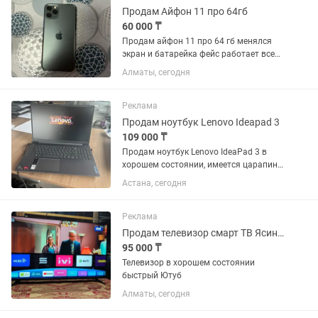
-...
Продам Айфон 11 про 64гб
60 000 ₸
Продам айфон 11 про 64 гб менялся
экран и батарейка фейс работает все
без нареканий есть не большие
Алматы, сегодня
трещины на экране
Реклама
Продам ноутбук Lenovo Ideapad 3
109 000 ₸
Продам ноутбук Lenovo IdeaPad 3 в
хорошем состоянии, имеется царапина
на внешнем корпусе (последнее фото),
Астана, сегодня
состояние батареи хорошее (заряд
держит), со следующей конфигурацией:
AMD Ryzen 3 5300U...
Реклама
Продам телевизор смарт ТВ Ясин 50 дюймов размер экрана 127 см по диагонали
95 000 ₸
Телевизор в хорошем состоянии
быстрый Ютуб
Алматы, сегодня