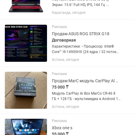
Экран: 15.6" Full HD, IPS, 144 Гц ·
Процессор: Intel Core i5-12450H (12-е
Караганда, сегодня
поколение) · Память: 16 ГБ ОЗУ ·
Накопитель: SSD 512 ГБ · Видеокарта:
NVIDIA RTX 2050 ·...
Реклама
Продам ASUS ROG STRIX G18
Договорная
Характеристики: • Процессор: Intel®️
Core™️ i9-14900HX (24 ядра / 32 потока,
до 5.8 ГГц) • Видеокарта: NVIDIA
Астана, сегодня
GeForce RTX 5070 8 ГБ GDDR7 •
Оперативная память: 32 ГБ DDR5 •
Накопитель: SSD NVMe 1 ТБ...
Реклама
Продам MarC модуль CarPlay Al Box 8Gb128Gb Android 13 CR-46
75 000 ₸
Модуль CarPlay Ai Box MarCo CR-46 8
ГБ + 128 ГБ - мультимедиа и Android 13
в вашей машине Превратите обычную
Астана, сегодня
магнитолу в полноценную смарт-
систему с Android 13 с помощью MarCo
CarPlay Ai BoxCR-46....
Реклама
Xbox one s
55 000 ₸