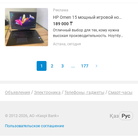
покупалось в США (кроме чехла
клавиатуры) В...
Реклама
HP Omen 15 мощный игровой ноутбук для игр, работы и профессиональных
189 000 ₸
Отличный выбор для тех, кому нужна
высокая производительность. Ноутбук
легко справляется с современными
Астана, сегодня
играми, монтажом видео,
программированием и инженерными
программами. Полностью обслужен и
готов...
1
2
3
...
177
Объявления
Электроника
Телефоны, гаджеты
Смарт-часы
Қаз
Рус
© 2012-2026, АО «Kaspi Bank»
Пользовательское соглашение