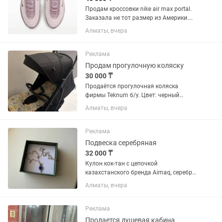
Продам кроссовки nike air max portal.
Заказала не тот размер из Америки.
Покупала за 43000+доставка Отдам за
Алматы, вчера
40000, так как размер не мой
Реклама
Продам прогулочную коляску
30 000 ₸
Продаётся прогулочная коляска
фирмы Teknum б/у. Цвет: черный
Положение спинки: полулёжа, сидя,
Алматы, вчера
лёжа Предназначено до 4 лет.
Механизм складывания: книжка
Вместительная корзинка для...
Реклама
Подвеска серебряная
32 000 ₸
Кулон кок-тан с цепочкой
казахстанского бренда Aimaq, серебро
925 пробы, на сайте стоит 40000. Со
Алматы, вчера
значением.
Реклама
Продается душевая кабина