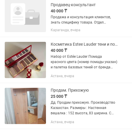
Продавец-консультант
40 000 ₸
Продажа и консультация клиентов,
знать специфику товара. Отдел
Кальяны и аксессуары ! требуется
Караганда, вчера
-усидчивость, чистоплотность!
Зарплата один раз в неделю(40000/
неделя) точка находится в ТГ «ТАИР»...
Косметика Estee Lauder тени и помада
40 000 ₸
Набор от Estée Lauder Помада
красного цвета (номер помады указан)
и палетка базовых теней от бренда
Estee Lauder Тени замечательные
Астана, вчера
оттенки как на вечер так и на каждый
день Все новое, оригинал!...
Продам. Прихожую
25 000 ₸
Дд. Продам прихожую. Производство
Казахстан. Размеры : Настенная
вешалка : 152 высота, 83 ширина. С
зеркалом, с 4 крючками. Тумба:
Астана, вчера
ширина 83, 35 глубина. Есть полки
открывающиеся. Цена 40000.