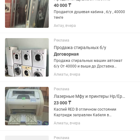
40 000 ₸
Продается душевая кабина , б/у , 40000
тенге
Актау, вчера
Реклама
Продажа стиральных б/у
Договорная
Продажа стиральных машин автомат
б/у От 40000 и выше до Доставка
подключение бесплатно
Алматы, вчера
Реклама
Лазерные Мфу и принтеры Hp/Epson/Canon
23 000 ₸
Каспий RED В отличном состоянии
Картридж заправлен Кабеля в
комплекте Принтер Hp 1018 - 23000 Hp
Алматы, вчера
1020 - 23000 Canon lbp6000 - 27000 Hp
1102 - 27000 Hp pro m402n - 45000 Hp
m15w - 30000 Hp m111w -...
Реклама