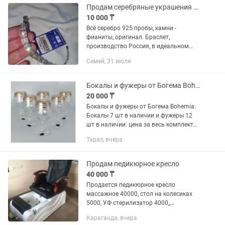
Продам серебряные украшения 925 пробы браслет
10 000 ₸
Всё серебро 925 пробы, камни -
фианиты, оригинал. Браслет,
производство Россия, в идеальном
состоянии, носила один раз на
Семей, 31 июля
мероприятие, размер 18, 20,3 грамма,
40000. Броско, в хорошем состоянии:...
Бокалы и фужеры от Богема Bohemia
20 000 ₸
Бокалы и фужеры от Богема Bohemia.
Бокалы 7 шт в наличии и фужеры 12
шт в наличии. цена за весь комплект
40000 тг.
Тараз, вчера
Продам педикюрное кресло
40 000 ₸
Продается педикюрное кресло
массажное 40000, стол на колесиках
5000, УФ стерилизатор 4000,,
помощник мастера 5000, стульчик
Караганда, вчера
мастера 7000. Торг уместен.