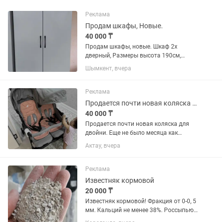
Реклама
Продам шкафы, Новые.
40 000 ₸
Продам шкафы, новые. Шкаф 2х
дверный, Размеры высота 190см,
длина 80см, глубина 50см. Цвет белый,
Шымкент, вчера
матовый, без ящиков , Цена 40000
тенге. Шкаф 2х дверный, высота 190 см
, длина 80 см , глубина 50...
Реклама
Продается почти новая коляска для двойни
40 000 ₸
Продается почти новая коляска для
двойни. Еще не было месяца как
приобрели коляску. У меня погодки.
Актау, вчера
Первая дочка хочет самостоятельно
ходить. Ей 3 года. Поэтому продаем. В
каспи новая стоит 111 990...
Реклама
Известняк кормовой
20 000 ₸
Известняк кормовой! Фракция от 0-0, 5
мм. Кальций не менее 38%. Россыпью
20000 тг тонна. Заказ от 20 тонн.