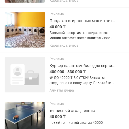
Караганда, вчера
Фасованный 40000 тг. Тонна.
Реклама
Продажа стиральных машин автомат
40 000 ₸
Большой ассортимент стиральных
машин автомат после капитального
ремонта На любой вкус В различной
Караганда, вчера
ценовой категории Гарантия
Рассрочка От 40000 и выше
Реклама
Курьер на автомобиле для сервиса Яндекс еда
400 000 - 830 000 ₸
💸 ДО 40000 ₸ В СУТКИ! Выплаты
ежедневно на вашу карту. Работайте в
удобном районе и в удобное время на
Алматы, вчера
собственном автомобиле. Нет авто?
Можно арендовать авто за 0 тенге в
неделю! Жми «откликнуться»...
Реклама
теннисный стол , теннис
40 000 ₸
новый теннисный стол за 40000