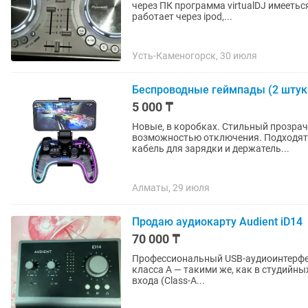
через ПК программа virtualDJ имеетьс
работает через ipod,...
Усть-Каменогорск, 30 июля
Беспроводные геймпады (2 штук
5 000 ₸
Новые, в коробках. Стильный прозрач
возможностью отключения. Подходят дл
кабель для зарядки и держатель...
Алматы, 29 июля
Продаю аудиокарту Audient iD14
70 000 ₸
Профессиональный USB-аудиоинтерфей
класса A — такими же, как в студийн
входа (Class-A...