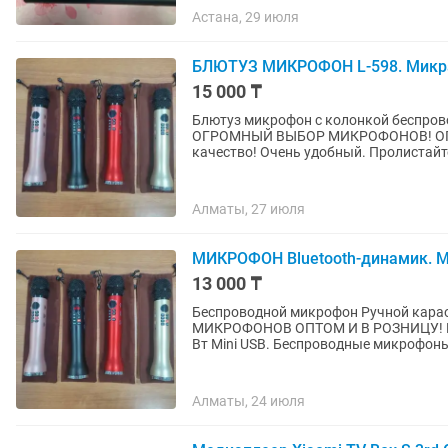
Астана, 29 июля
БЛЮТУЗ МИКРОФОН L-598. Микра
15 000 ₸
Блютуз микрофон с колонкой беспров
ОГРОМНЫЙ ВЫБОР МИКРОФОНОВ! ОПТО
качество! Очень удобный. Пролистайте
Алматы, 27 июля
МИКРОФОН Bluetooth-динамик. М
13 000 ₸
Беспроводной микрофон Ручной кар
МИКРОФОНОВ ОПТОМ И В РОЗНИЦУ! РА
Вт Mini USB. Беспроводные микрофоны
Алматы, 24 июля