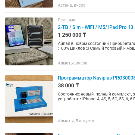
Астана, вчера
Реклама
2-TB / Sim - WiFi / M5/ iPad Pro 
1 250 000 ₸
Айпад в новом состоянии Приобретали два месяца назад ! Не пользовались Аккумулятор
:100% Циклов :3 Самый топовый и мощный планшет Максимальной комплектацияация акции
Стоит до 2млн. iPad PRO 13...
Алматы, вчера
Программатор Naviplus PRO3000S
38 000 ₸
Состояние: новый, полный комплект, завод
Алматы, 5 августа