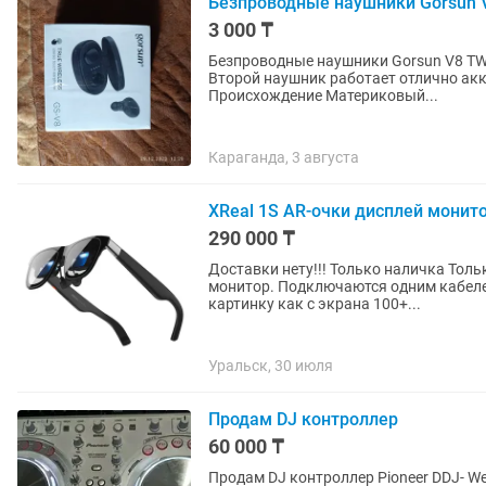
Безпроводные наушники Gorsun V
3 000 ₸
Безпроводные наушники Gorsun V8 TW
Второй наушник работает отлично акк
Происхождение Материковый...
Караганда, 3 августа
XReal 1S AR-очки дисплей монит
290 000 ₸
Доставки нету!!! Только наличка Только лично Полный комплект Носи
монитор. Подключаются одним кабелем
картинку как с экрана 100+...
Уральск, 30 июля
Продам DJ контроллер
60 000 ₸
Продам DJ контроллер Pioneer DDJ- Wego