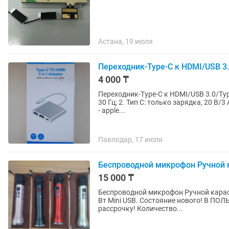
Астана, 19 июля
Переходник-Type-C к HDMI/USB 3.
4 000 ₸
Переходник-Type-C к HDMI/USB 3.0/Type-C. Характеристики выходных интерфейсов:
30 Гц; 2. Тип C: только зарядка, 20 В/3 А, макс. 87 Вт; скорость передачи 5 Гбит/с Подойдет для:
- apple...
Павлодар, 17 июля
Беспроводной микрофон Ручной к
15 000 ₸
Беспроводной микрофон Ручной карао
Вт Mini USB. Состояние нового! В ПОЛЬЗОВАНИИ НЕ БЫЛ! Оптом и в розницу! Можно в
рассрочку! Количество...