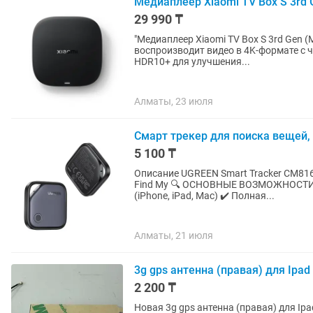
Медиаплеер Xiaomi TV Box S 3rd G
29 990 ₸
"Медиаплеер Xiaomi TV Box S 3rd Gen (MDZ-32-AA) Медиаплеер Xiaom
воспроизводит видео в 4K-формате с ча
HDR10+ для улучшения...
Алматы, 23 июля
Смарт трекер для поиска вещей, 
5 100 ₸
Описание UGREEN Smart Tracker CM816 
Find My 🔍 ОСНОВНЫЕ ВОЗМОЖНОСТИ: ✔
(iPhone, iPad, Mac) ✔️ Полная...
Алматы, 21 июля
3g gps антенна (правая) для Ipad 2
2 200 ₸