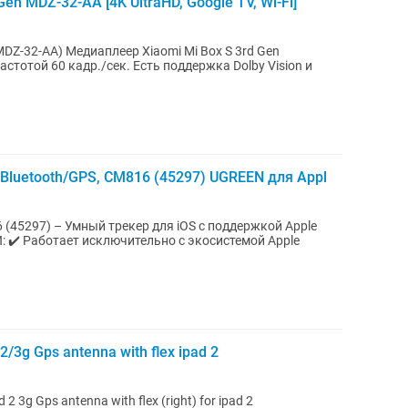
en MDZ-32-AA [4K UltraHD, Google TV, Wi-Fi]
i Mi Box S 3rd Gen
стотой 60 кадр./сек. Есть поддержка Dolby Vision и
Bluetooth/GPS, CM816 (45297) UGREEN для Appl
(45297) – Умный трекер для iOS с поддержкой Apple
️ Работает исключительно с экосистемой Apple
/3g Gps antenna with flex ipad 2
Новая 3g gps антенна (правая) для Ipad 2 3g Gps antenna with flex (right) for ipad 2