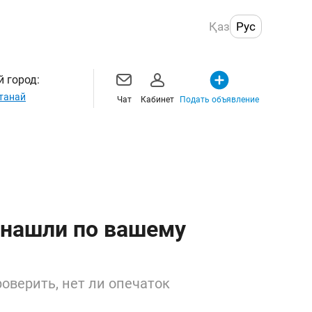
Қаз
Рус
 город:
танай
Чат
Кабинет
Подать объявление
 нашли по вашему
оверить, нет ли опечаток