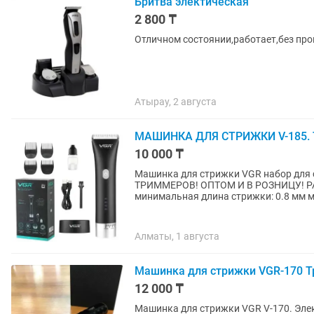
Бритва электическая
2 800 ₸
Отличном состоянии,работает,без пр
Атырау, 2 августа
МАШИНКА ДЛЯ СТРИЖКИ V-185. Т
10 000 ₸
Машинка для стрижки VGR набор дл
ТРИММЕРОВ! ОПТОМ И В РОЗНИЦУ! РАССРОЧКА Kaspi 
минимальная длина стрижки: 0.8 мм м
Алматы, 1 августа
Машинка для стрижки VGR-170 Т
12 000 ₸
Машинка для стрижки VGR V-170. Э