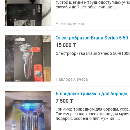
густой щетине и труднодоступных уч
службы до 7 лет обеспечивает...
Алматы, вчера
Электробритва Braun Series 5 50
15 000 ₸
Электробритва Braun Series 5 50-R100
Павлодар, вчера
В продаже триммер для бороды, 
7 500 ₸
Триммер тривадном для бороды, усов для стрижки волос. Н
Триммер создан специально для мужчин для брит
подарок, особенно для мужчин....