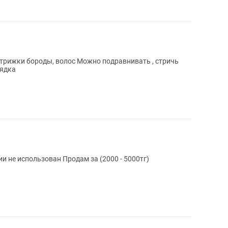
ижки бороды, волос Можно подравнивать , стричь
и Есть зарядка
Бритва триммер(3/1) в новом состоянии не использован Продам за (2000 - 5000тг)