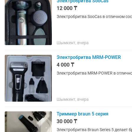
Электробритва SooCas
12 000 ₸
Шымкент, вчера
Электробритва MRM-POWER
4 000 ₸
Шымкент, вчера
Триммер braun 5 серия
30 000 ₸
Электробритва Braun Series 5 делает