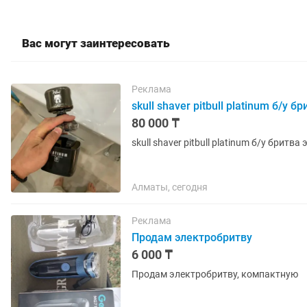
Вас могут заинтересовать
Реклама
skull shaver pitbull platinum б/
80 000 ₸
skull shaver pitbull platinum б/у брит
Алматы, сегодня
Реклама
Продам электробритву
6 000 ₸
Продам электробритву, компактную