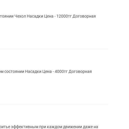
Электробритва SooCas в отличном состоянии Чехол Насадки Цена - 12000тг Договорная
Электробритва MRM-POWER в отличном состоянии Насадки Цена - 4000тг Договорная
 бритье эффективным при каждом движении даже на