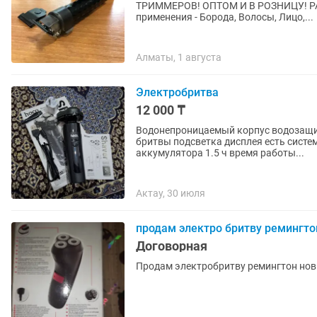
ТРИММЕРОВ! ОПТОМ И В РОЗНИЦУ! РАССРО
применения - Борода, Волосы, Лицо,...
Алматы, 1 августа
Электробритва
12 000 ₸
Водонепроницаемый корпус водозащит
бритвы подсветка дисплея есть систе
аккумулятора 1.5 ч время работы...
Актау, 30 июля
продам электро бритву ремингт
Договорная
Продам электробритву ремингтон нов