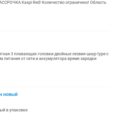
ЧКА Kaspi Red! Количество ограничено! Область
ная 3 плавающих головки двойные лезвия шнур type-c
ма питания от сети и аккумулятора время зарядки
он новый
ый в упаковке