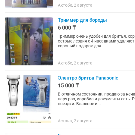
Актобе, 2 августа
Триммер для бороды
6 000 ₸
Триммер очень удобен для бритья, хорошего качества Не вызыва
острые лезвия с 4 насадками удаляют к
хороший подарок для...
Актобе, 2 августа
Электро бритва Panasonic
15 000 ₸
В отличном состоянии, продаю за нена
пару раз, коробка и документы есть. Работает от аккумулятора(заряжается) удобно брать в
поездки. Влажное и...
Астана, 2 августа