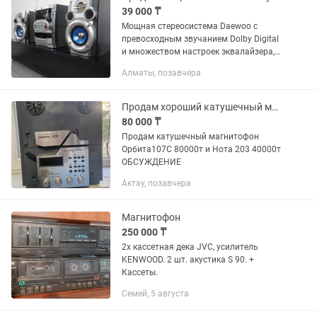
39 000 ₸
Мощная стереосистема Daewoo с
превосходным звучанием Dolby Digital
и множеством настроек эквалайзера,
отличающаяся стильным дизайном,
Алматы, позавчера
который гармонично впишется в
любой интерьер ВСЕ ОТЛИЧНО...
Продам хороший катушечный магнитофон обслуженыйОрбита 107С и Нота 203
80 000 ₸
Продам катушечный магнитофон
Орбита107С 80000т и Нота 203 40000т
ОБСУЖДЕНИЕ
Актау, позавчера
Магнитофон
250 000 ₸
2х кассетная дека JVC, усилитель
KENWOOD. 2 шт. акустика S 90. +
Кассеты.
Семей, 5 августа