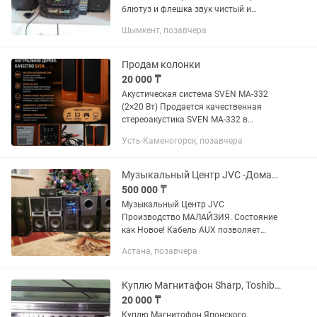
блютуз и флешка звук чистый и
мощный пулть есть СРОЧНО
Шымкент, позавчера
Продам колонки
20 000 ₸
Акустическая система SVEN MA-332
(2×20 Вт) Продается качественная
стереоакустика SVEN MA-332 в
отличном рабочем состоянии. ✅
Усть-Каменогорск, позавчера
Чистый и насыщенный звук ✅
Натуральный деревянный корпус
(MDF) ✅ Мощность...
Музыкальный Центр JVC -Домашний Кинотеатр.
500 000 ₸
Музыкальный Центр JVC
Производство МАЛАЙЗИЯ. Состояние
как Новое! Кабель AUX позволяет
подключиться к Смартфону, MP3-
Астана, позавчера
плееру и тем самым выполняет
функцию Блютуза. Подойдет для
Кафе,...
Куплю Магнитафон Sharp, Toshiba, Panasonic, AKAI, SONY, FISHER!
20 000 ₸
Куплю Магнитофон Японского,