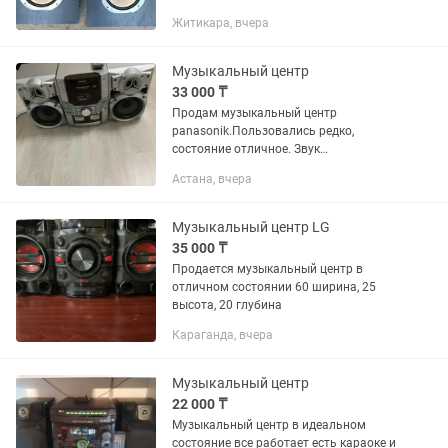
центры,динамики и т.д.
Житикара, вчера
Музыкальный центр
33 000 ₸
Продам музыкальный центр
panasonik.Пользовались редко,
состояние отличное. Звук
чистый,мощный. Воспроизводит mp3
Астана, вчера
плеер диски,кассеты,караоке,радио.
Музыкальный центр LG
35 000 ₸
Продается музыкальный центр в
отличном состоянии 60 ширина, 25
высота, 20 глубина
Караганда, вчера
Музыкальный центр
22 000 ₸
Музыкальный центр в идеальном
состояние все работает есть караоке и