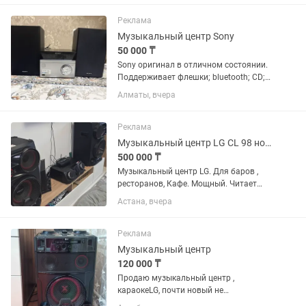
дисковод, в комплекте есть пульт ДУ.
Подарок. Продаю из за ненадобности.
Реклама
Музыкальный центр Sony
50 000 ₸
Sony оригинал в отличном состоянии.
Поддерживает флешки; bluetooth; CD;
Radio и т.д. Отдам в хорошие руки )))
Алматы, вчера
Реклама
Музыкальный центр LG CL 98 новый.
500 000 ₸
Музыкальный центр LG. Для баров ,
ресторанов, Кафе. Мощный. Читает
диски, флешку, блютуз.
Астана, вчера
Реклама
Музыкальный центр
120 000 ₸
Продаю музыкальный центр ,
караокеLG, почти новый не
использовали.