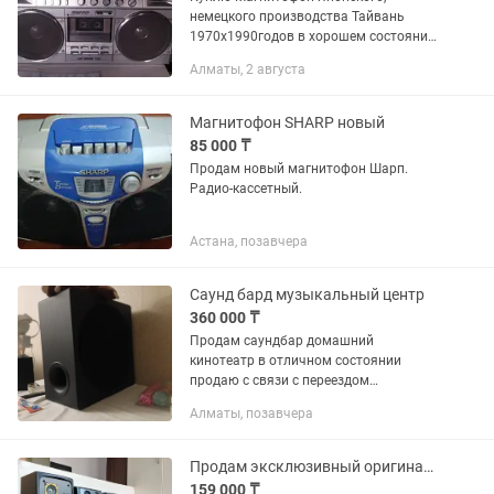
немецкого производства Тайвань
1970х1990годов в хорошем состоянии
и не очень!
Алматы, 2 августа
Магнитофон SHARP новый
85 000 ₸
Продам новый магнитофон Шарп.
Радио-кассетный.
Астана, позавчера
Саунд бард музыкальный центр
360 000 ₸
Продам саундбар домашний
кинотеатр в отличном состоянии
продаю с связи с переездом
пользовались пару раз продам срочно
Алматы, позавчера
покупали за 400.000
Продам эксклюзивный оригинальный японский музыкальный центр Pioneer
159 000 ₸