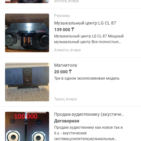
Актобе, вчера
Реклама
Музыкальный центр LG CL 87
139 000 ₸
Музыкальный центр LG CL 87 Мощный
музыкальный центр Все полностью
работает блютуз радио аух кабель
Алматы, вчера
диск тоже. Отличное состояние
Состояние хорошее отлично Звук
чистый 2350 RMS ватт Идеальный...
Магнитола
20 000 ₸
Три в одном эксклюзивнвая модель
Тараз, вчера
Продам аудиотехнику (акустические системы,усилители,музыкальные центры итд)
Договорная
Продам аудиотехнику как новое так и
б.у. - акустические
системы,усилители,музыкальные