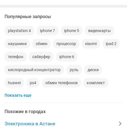
Популярные запросы
playstation 4
iphone 7
iphone 5
видеокарты
наушники
обмен
процессор
xiaomi
ipad 2
телефон
сабвуфер
iphone 6
кислородный концентратор
руль
диски
huawei
ps4
обмен телефонов
комплект
Показать еще
playstation 1
печь
буфер
smart tv
автомашина
asus
джойстики
Похожие в городах
Электроника в Астане