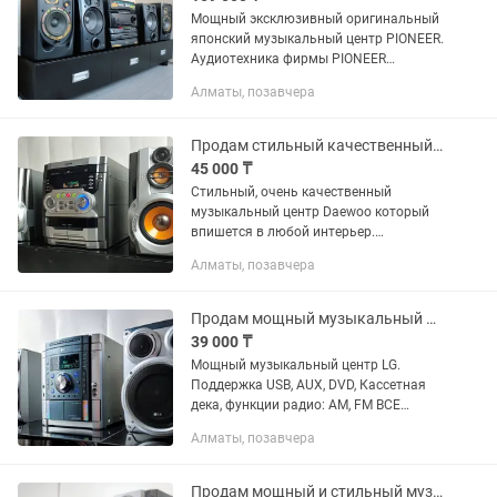
Мощный эксклюзивный оригинальный
японский музыкальный центр PIONEER.
Аудиотехника фирмы PIONEER
отличается высоким качеством
Алматы, позавчера
звучания и надежностью, поэтому
среди любителей музыки она
пользуется...
Продам стильный качественный музыкальный центр, караоке, колонка
45 000 ₸
Стильный, очень качественный
музыкальный центр Daewoo который
впишется в любой интерьер.
Благодаря высококачественной
Алматы, позавчера
системе передачи звука Dolby Digital
обеспечивает очень качественный
звучания....
Продам мощный музыкальный центр LG, с функцией караоке, колонка
39 000 ₸
Мощный музыкальный центр LG.
Поддержка USB, AUX, DVD, Кассетная
дека, функции радио: AM, FM ВСЕ
ОТЛИЧНО РАБОТАЕТ! ВНЕШНЕЕ В
Алматы, позавчера
ОТЛИЧНОМ СОСТОЯНИИ!!
ПОДКЛЮЧАЕТСЯ К СМАРТФОНУ А
ТАКЖЕ К КОМПЬЮТЕРУ С...
Продам мощный и стильный музыкальный центр