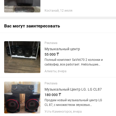
Костанай, 12 июля
Вас могут заинтересовать
Реклама
Музыкальный центр
55 000 ₸
Полный комплект SaVk670 2 колонки и
сабвуфер, все работает. Небольшие
следы от времени и эксплуатации.
Алматы, вчера
Мощность 500 ватт RMS. 55000 тенге.
Также продаю полный комплект точно
такой же центр но с...
Реклама
Музыкальный Центр LG. LG CL87
180 000 ₸
Продам новый музыкальный центр LG
CL 87, с множеством звуковых
настроек, можно подключить 2
Усть-Каменогорск, вчера
микрофона, USB флешки, есть