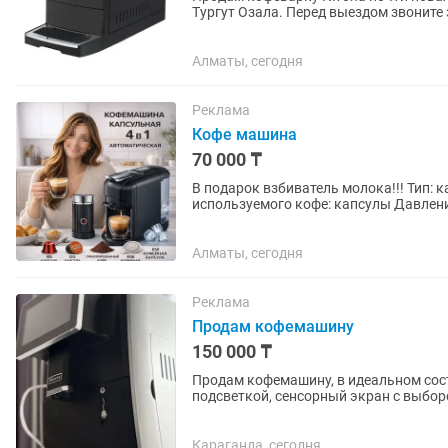
Тургут Озала. Перед выездом звоните 
Алматы, сегодня
Реклама
Кофе машина
70 000 ₸
В подарок взбиватель молока!!! Тип: капсульная кофемашина Бренд: Cafelffe Тип
используемого кофе: капсулы Давление помпы: до 19 бар Мощность: около 1400 Вт Объем
резервуара для воды: около 0,8...
Алматы, сегодня
Реклама
Продам кофемашину
150 000 ₸
Продам кофемашину, в идеальном сост
подсветкой, сенсорный экран с выбор
простая, можно сразу две...
Караганда, сегодня