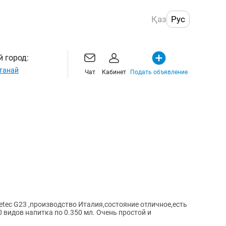
Қаз
Рус
 город:
танай
Чат
Кабинет
Подать объявление
tec G23 ,производство Италия,состояние отличное,есть
0 видов напитка по 0.350 мл. Очень простой и