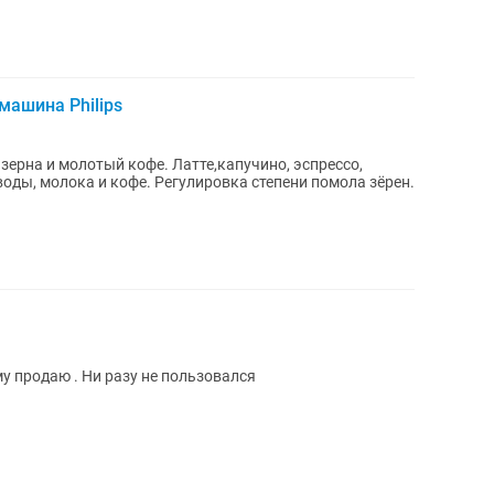
машина Philips
рна и молотый кофе. Латте,капучино, эспрессо,
оды, молока и кофе. Регулировка степени помола зёрен.
му продаю . Ни разу не пользовался