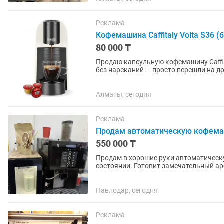
Реклама
Кофемашина Caffitaly Volta S36 (
80 000 ₸
Продаю капсульную кофемашину Caffita
без нареканий — просто перешли на другой формат кофе. • К
эспрессо как в...
Алматы, сегодня
Реклама
Продам автоматическую кофем
550 000 ₸
Продам в хорошие руки автоматичес
состоянии. Готовит замечательный ар
Отлично подойдет для не больших...
Павлодар, сегодня
Реклама