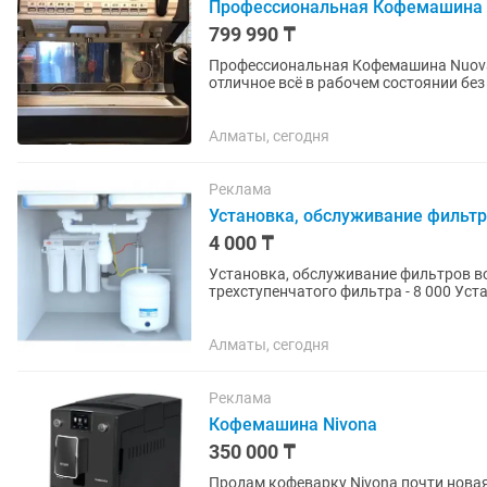
Профессиональная Кофемашина N
799 990 ₸
Профессиональная Кофемашина Nuova 
отличное всё в рабочем состоянии без торга. Кофемашина NUOVA SIMONE
COMPACT 2 GR V низкие...
Алматы, сегодня
Реклама
Установка, обслуживание фильтр
4 000 ₸
Установка, обслуживание фильтров воды. Цены: Выезд и анализ воды - 4 000 
трехступенчатого фильтра - 8 000 Установка фильтра типа осмос -12 000 - 14 000 Замена
картриджей - 2000 за...
Алматы, сегодня
Реклама
Кофемашина Nivona
350 000 ₸
Продам кофеварку Nivona почти новая.