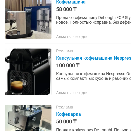
Кофемашина
58 000 ₸
Продаю кофемашину DeLonghi ECP Styl
новое. Полностью исправна, без дефе
Есть капучинатор для...
Алматы, сегодня
Реклама
Капсульная кофемашина Nespresso 
100 000 ₸
Капсульная кофемашина Nespresso Orig
самых компактных кухонь и рабочих ст
эспрессо и других видов...
Алматы, сегодня
Реклама
Кофеварка
50 000 ₸
Продам кофеварку De’Longhi. Пользов