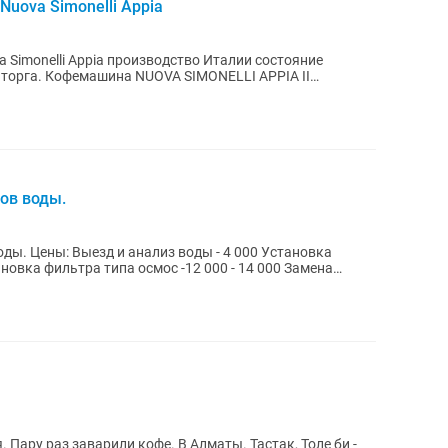
uova Simonelli Appia
Simonelli Appia производство Италии состояние
LLI APPIA II
ов воды.
Установка
 Пару раз заварили кофе. В Алматы. Тастак, Толе би -