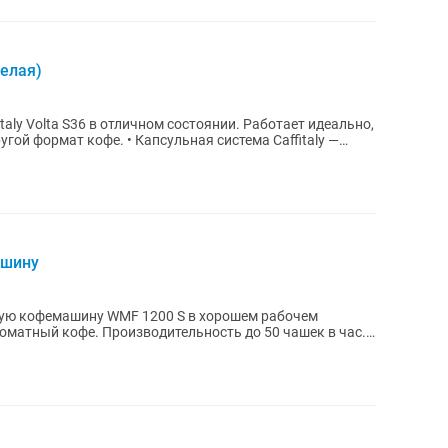
белая)
ly Volta S36 в отличном состоянии. Работает идеально,
апсульная система Caffitaly —
ашину
кую кофемашину WMF 1200 S в хорошем рабочем
оматный кофе. Производительность до 50 чашек в час.