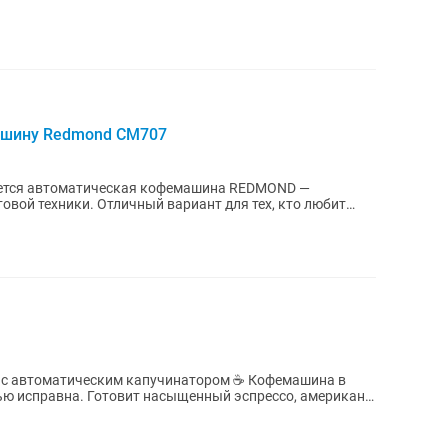
ашину Redmond CM707
дается автоматическая кофемашина REDMOND —
овой техники. Отличный вариант для тех, кто любит
матическим капучинатором ☕ Кофемашина в
ью исправна. Готовит насыщенный эспрессо, американо,