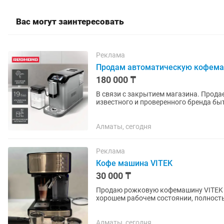
Вас могут заинтересовать
Реклама
Продам автоматическую кофем
180 000 ₸
В связи с закрытием магазина. Про
известного и проверенного бренда быт
вкусный кофе и ценит удобство. 🔹...
Алматы, сегодня
Реклама
Кофе машина VITEK
30 000 ₸
Продаю рожковую кофемашину VITEK с авто
хорошем рабочем состоянии, полност
капучино и латте из молотого...
Алматы, сегодня