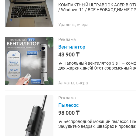
КОМПАКТНЫЙ ULTRABOOK ACER В ОТЛ
/ Windows 11 / ВСЕ НЕОБХОДИМЫЕ 
Уральск, вчера
Реклама
Вентилятор
43 900 ₸
🔥 Напольный вентилятор 3 в 1 – комф
для жарких дней! Этот современный ве
Вентилятор ✅ Увлажнитель воздуха...
Алматы, вчера
Реклама
Пылесос
98 000 ₸
🔥 Беспроводной моющий пылесос Tine
Забудьте о ведрах, швабрах и провода
ваше время и силы. ✅...