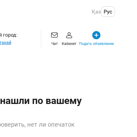
Қаз
Рус
 город:
танай
Чат
Кабинет
Подать объявление
 нашли по вашему
оверить, нет ли опечаток