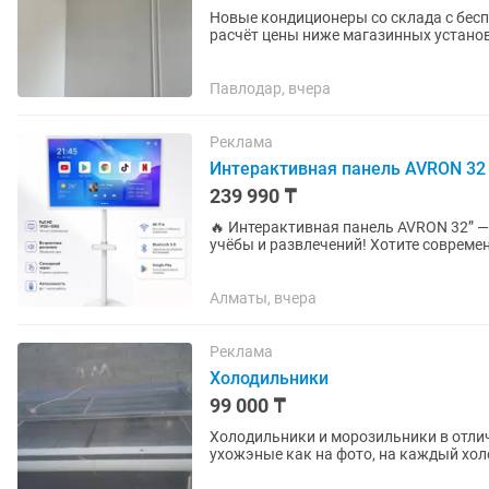
Новые кондиционеры со склада с бесп
расчёт цены ниже магазинных установ
Павлодар, вчера
Реклама
Интерактивная панель AVRON 32
239 990 ₸
🔥 Интерактивная панель AVRON 32” 
учёбы и развлечений! Хотите современный экран, который можно легко перемещать по дому,
офису или учебному классу? Эта...
Алматы, вчера
Реклама
Холодильники
99 000 ₸
Холодильники и морозильники в отлич
ухожэные как на фото, на каждый хол
помогу с доставкой, кому интересно...