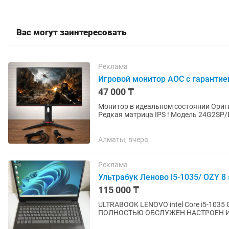
Вас могут заинтересовать
Реклама
Игровой монитор AOC с гарантие
47 000 ₸
Монитор в идеальном состоянии Оригинальный Проверенный годами бренд Безрамочный
Редкая матрица IPS ! Модель 24G2SP/BK Поверхность матовая Диагональ 24 дюйма Частота
165 герц ! Яркость...
Алматы, вчера
Реклама
Ультрабук Леново i5-1035/ OZY 8
115 000 ₸
ULTRABOOK LENOVO intel Core i5-1035 G
ПОЛНОСТЬЮ ОБСЛУЖЕН НАСТРОЕН И 