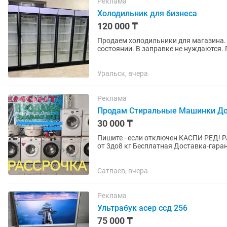
Реклама
Холодильник для бизнеса
120 000 ₸
Продаем холодильники для магазина. 
состоянии. В заправке не нуждаются.
глубина. Температура хранения +4...
Уральск, вчера
Реклама
Продам Стиральные Машинки Дос
30 000 ₸
Пишите - если отключен КАСПИ РЕД! РАССРОЧКА! Продам Стиральные Машинки LG-SAMSUNG
от 3до8 кг Бесплатная Доставка-гарантия. Имеется рассрочка, Киспи-Ред После Капитального
ремонта, Замена...
Сатпаев, вчера
Реклама
Ультрабук асер ссд 256
75 000 ₸