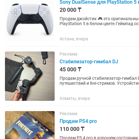
Sony DualSense для PlayStation 5
20 000 ₸
Продам джойстик 🎮 это оригинальный
PlayStation 5 в белом цвете.Геймпад 
встроенным микрофоном. •...
Астана, вчера
Реклама
Стабилизатор-гимбал DJ
45 000 ₸
Продам ручной стабилизатор-гимбал 
путешествий и live-стримов. Устройст
Характеристики и...
Алматы, вчера
Реклама
Продам PS4 pro
110 000 ₸
Продам PS 4 pro в хорошем состоянии