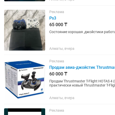
Реклама
Ps3
65 000 ₸
Состояние хорошая ,джойстики работ
Алматы, вчера
Реклама
Продам авиа-джойстик Thrustmaste
60 000 ₸
Продам Thrustmaster T-Flight HOTAS 4 (PS4 / PS5 / PC) Цена: 60 000 
практически новый Thrustmaster T-Fli
авиасимуляторы —...
Алматы, вчера
Реклама