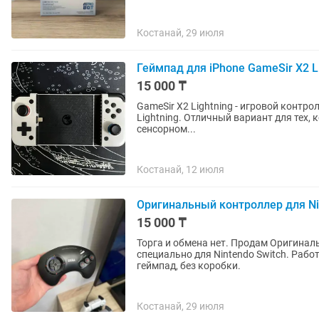
Костанай, 29 июля
Геймпад для iPhone GameSir X2 L
15 000 ₸
GameSir X2 Lightning - игровой контроллер для iPhone. Геймпад-
Lightning. Отличный вариант для тех, 
сенсорном...
Костанай, 12 июля
Оригинальный контроллер для Nin
15 000 ₸
Торга и обмена нет. Продам Оригинальный контроллер европейского региона - Mega Drive
специально для Nintendo Switch. Рабо
геймпад, без коробки.
Костанай, 29 июля