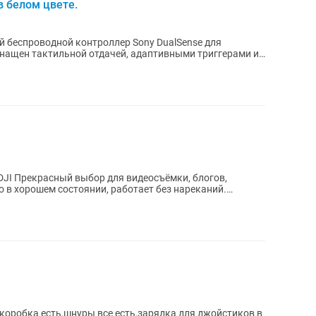
 в белом цвете.
 беспроводной контроллер Sony DualSense для
оснащен тактильной отдачей, адаптивными триггерами и
DJI Прекрасный выбор для видеосъёмки, блогов,
во в хорошем состоянии, работает без нареканий.
,коробка есть,шнуры все есть,зарядка для джойстиков в