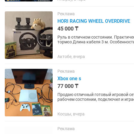
Реклама
HORI RACING WHEEL OVERDRIVE
45 000 ₸
Руль в отличном состоянии. Практически но
тормоз Длина кабеля 3 м. Особенности
использовался для...
Актобе, вчера
Реклама
Xbox one s
77 000 ₸
Продаю отличный готовый игровой сет
рабочем состоянии, подключил и играе
нюансы расписал честно,...
Косшы, вчера
Реклама