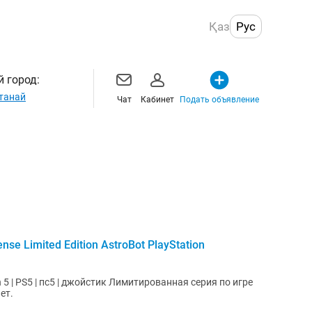
Қаз
Рус
 город:
танай
Чат
Кабинет
Подать объявление
e Limited Edition AstroBot PlayStation
ойстик Лимитированная серия по игре
нет.