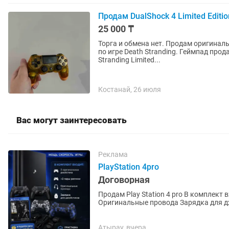
Продам DualShock 4 Limited Editio
25 000 ₸
Торга и обмена нет. Продам оригинальный лимитированный прозрачный геймпад DualShock 4
по игре Death Stranding. Геймпад продавался только в комплекте с PlayStation 4 Pro Death
Stranding Limited...
Костанай, 26 июля
Вас могут заинтересовать
Реклама
PlayStation 4pro
Договорная
Продам Play Station 4 pro В комплект
Оригинальные провода Зарядка для дж
русском языке) Приставка не...
Атырау, вчера