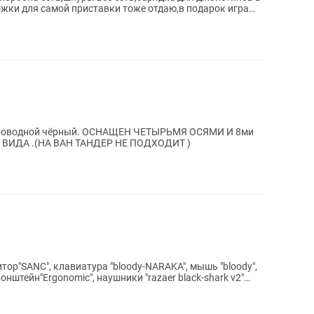
ожки для самой приставки тоже отдаю,в подарок игра
проводной чёрный. ОСНАЩЕН ЧЕТЫРЬМЯ ОСЯМИ И 8ми
ДА .(НА ВАН ТАНДЕР НЕ ПОДХОДИТ )
р"SANC", клавиатура "bloody-NARAKA", мышь "bloody",
кронштейн"Ergonomic", наушники "razaer black-shark v2"