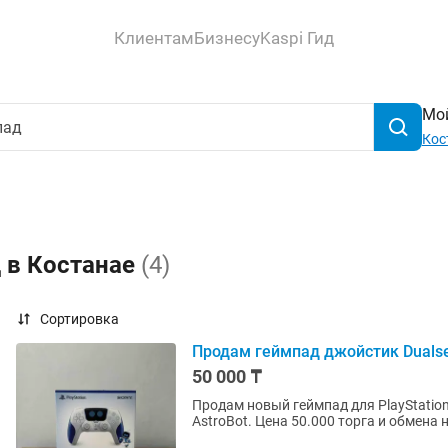
Клиентам
Бизнесу
Kaspi Гид
Мой
Кос
 в Костанае
(4)
Сортировка
Продам геймпад джойстик Dualsens
50 000 ₸
Продам новый геймпад для PlayStation 5 | PS5 | пс5 | дж
AstroBot. Цена 50.000 торга и обмена 