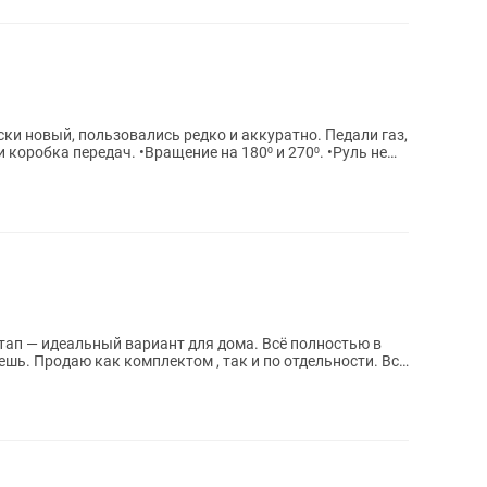
вый, пользовались редко и аккуратно. Педали газ,
 коробка передач. •Вращение на 180⁰ и 270⁰. •Руль не
ап — идеальный вариант для дома. Всё полностью в
шь. Продаю как комплектом , так и по отдельности. Все