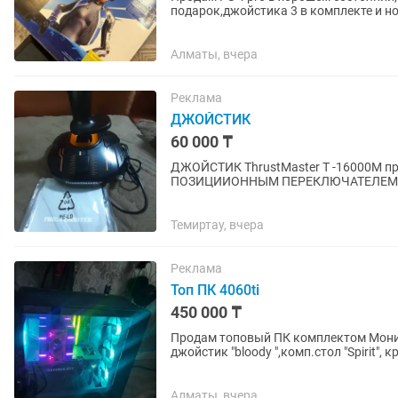
подарок,джойстика 3 в комплекте и н
GTA5
Алматы, вчера
Реклама
ДЖОЙСТИК
60 000 ₸
ДЖОЙСТИК ThrustMaster T -16000M 
ПОЗИЦИИОННЫМ ПЕРЕКЛЮЧАТЕЛЕМ ВИ
Темиртау, вчера
Реклама
Топ ПК 4060ti
450 000 ₸
Продам топовый ПК комплектом Монито
джойстик "bloody ",комп.стол "Spirit", 
Характеристики...
Алматы, вчера