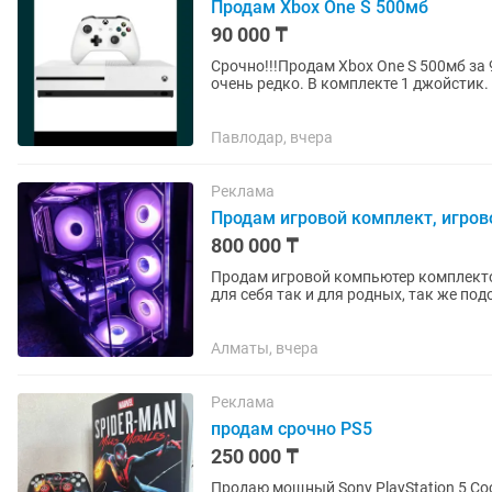
Продам Xbox One S 500мб
90 000 ₸
Срочно!!!Продам Xbox One S 500мб за 
очень редко. В комплекте 1 джойстик.
Павлодар, вчера
Реклама
Продам игровой комплект, игров
800 000 ₸
Продам игровой компьютер комплектом. Собирался в январе 2026г. Отличный пода
для себя так и для родных, так же подойдет д
Корпус Ocypus...
Алматы, вчера
Реклама
продам срочно PS5
250 000 ₸
Продаю мощный Sony PlayStation 5 Состояние 10/10 Есть джойстик (1 джойстик надо