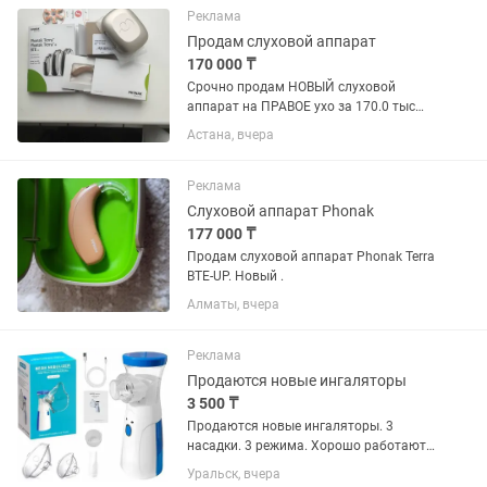
Реклама
Продам слуховой аппарат
170 000 ₸
Срочно продам НОВЫЙ слуховой
аппарат на ПРАВОЕ ухо за 170.0 тыс
тенге. Своя цена 230.0 тыс. тенге. В
Астана, вчера
упаковке, коробка не вскрыта. К нему
футляр, вкладыш . Паспорт,
гарантийный талон от 21.07.26 г.
Реклама
Слуховой аппарат Phonak
177 000 ₸
Продам слуховой аппарат Phonak Terra
BTE-UP. Новый .
Алматы, вчера
Реклама
Продаются новые ингаляторы
3 500 ₸
Продаются новые ингаляторы. 3
насадки. 3 режима. Хорошо работают.
Сама пользуюсь. Цена 3500
Уральск, вчера