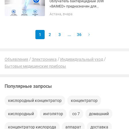
Облучатель бактерицидный 30W
«BAIMED» предназначен для
обеззараживания воздуха и
Астана, вчера
поверхности в любых помещениях до
30 кв. метров. Характеристики
Мощность лампы:30 (Вт) Длина
лампы:90...
1
2
3
...
36
Объявления
Электроника
Индивидуальный уход
Бытовые медицинские приборы
Популярные запросы
кислородный концентратор
концентратор
кислородный
инголятор
со 7
домашний
концентратор кислорода
аппарат
доставка