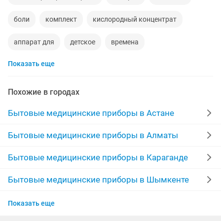
боли
комплект
кислородный концентрат
аппарат для
детское
времена
Показать еще
кислородный концентратор кислород
pro
уровни
вода
кислородный концетратор
электронные
Похожие в городах
апарат
терапия
мине
фотолампа желтухи
Бытовые медицинские приборы в Астане
мира
эксплуатация
средств
кварцевая
Бытовые медицинские приборы в Алматы
комнате
цифровая
устройство
Бытовые медицинские приборы в Караганде
помещение по
помещений
комфорта
офиса
Бытовые медицинские приборы в Шымкенте
Бытовые медицинские приборы в Усть-
обмен
10 литров
кислород
ред
Показать еще
Каменогорске