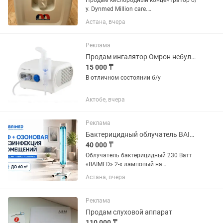
Продам кислородный концентратор б/
у. Dynmed Million care.
Производительность 5л. В рабочем
Астана, вчера
состоянии. Прошел диагностику, есть
документ о исправности.
Реклама
Продам ингалятор Омрон небулайзер
15 000 ₸
В отличном состоянии б/у
Актобе, вчера
Реклама
Бактерицидный облучатель BAIMED 2 на 30 Вт на стойке передвижной
40 000 ₸
Облучатель бактерицидный 230 Ватт
«BAIMED» 2-х ламповый на
передвижной стойке на колесиках
Астана, вчера
предназначен для обеззараживания
воздуха и поверхности в помещении на
60...
Реклама
Продам слуховой аппарат
110 000 ₸