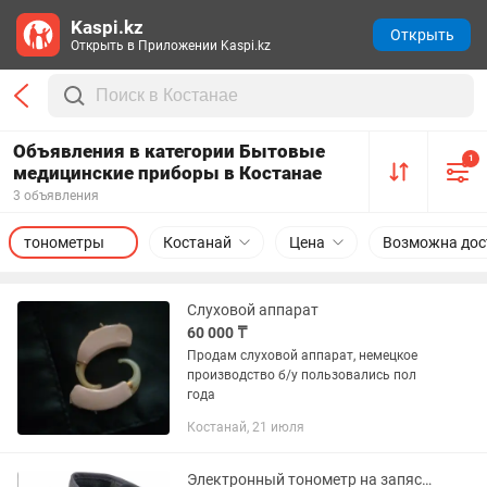
Kaspi.kz
Открыть
Открыть в Приложении Kaspi.kz
Объявления в категории Бытовые
1
медицинские приборы в Костанае
3 объявления
тонометры
Костанай
Цена
Возможна дос
Слуховой аппарат
60 000 ₸
Продам слуховой аппарат, немецкое
производство б/у пользовались пол
года
Костанай, 21 июля
Электронный тонометр на запястье, Давление и Пульс, Blood pressure mon