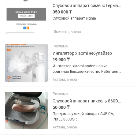
Слуховой аппарат сименс Германия
350 000 ₸
Слуховой аппарат signia
Шымкент, вчера
Реклама
Ингалятор xiaomi небулайзер
19 900 ₸
Ингалятор xiaomi andon новые
оригинал Высшее качество Работаем
до 12 вечера Для всех возрастов
Астана, вчера
Доставка Гарантия
Реклама
Слуховой аппарат пиксель 860DSP, Aurica
50 000 ₸
Продам слуховой аппарат AURICA,
PIXEL 860DSP.
Астана, вчера