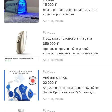
15 000 ₸
Лампа сатылады коп колданылмаган
новый коропкасымен
Астана, вчера
Реклама
Продажа слухового аппарата
350 000 ₸
Продам современный слуховой
аппарат премиум класса Phonak audeo
P70-R на правую сторону. Куплен в
Астана, вчера
апреле прошлого года за 980 000 тенге
с оригинальным зарядным
устройством. Чеки все сохранились....
Реклама
And ингалятор
22 000 ₸
And 232 ингалятор Япония Небулайзер
Новые Оригинальные Работаем до
23:30 Звоните пишите
Астана, вчера
Реклама