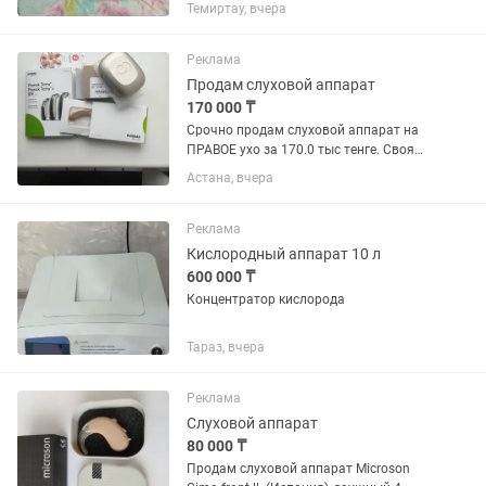
документами .
Темиртау, вчера
Реклама
Продам слуховой аппарат
170 000 ₸
Срочно продам слуховой аппарат на
ПРАВОЕ ухо за 170.0 тыс тенге. Своя
цена 230.0 тыс. тенге. В упаковке,
Астана, вчера
коробка не вскрыта. К нему футляр,
вкладыш . Паспорт, гарантийный
талон от 21.07.26 г.
Реклама
Кислородный аппарат 10 л
600 000 ₸
Концентратор кислорода
Тараз, вчера
Реклама
Слуховой аппарат
80 000 ₸
Продам слуховой аппарат Microson