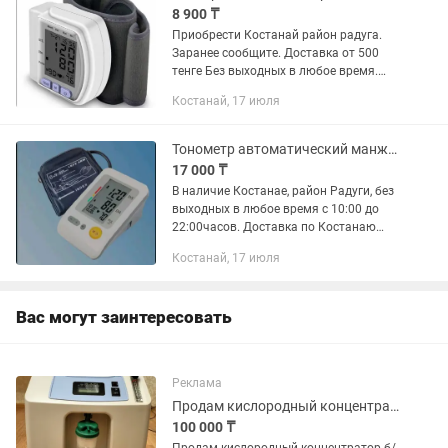
8 900 ₸
Приобрести Костанай район радуга.
Заранее сообщите. Доставка от 500
тенге Без выходных в любое время.
Есть доставка по всему Казахстану
Костанай, 17 июля
Казпочтой. Электронный тонометр на
запястье Blood pressure...
Тонометр автоматический манжетный электронный на предплечье, на плече
17 000 ₸
В наличие Костанае, район Радуги, без
выходных в любое время с 10:00 до
22:00часов. Доставка по Костанаю
отдельно оплачивается Доставка по
Костанай, 17 июля
Казахстану Казпочтой. Тонометр
манжетный на...
Вас могут заинтересовать
Реклама
Продам кислородный концентратор б/у
100 000 ₸