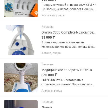
Продам слуховой аппарат A&M XTM XP
P8 Новый, не использовался Полный
комплект: коробка, инструкция,
Костанай, вчера
батарейки Мощный цифровой
заушный слуховой аппарат Подходит
для людей с тяжёлой и глубокой
Реклама
потерей...
Omron C300 Complete NE компрессорный ингалятор для всех возрастов
33 000 ₸
В очень хорошем состоянии не
использовались насадки, только для
носа использовался 1 раз. Omron C300
Астана, вчера
Complete NE — это универсальный
компрессорный небулайзер,
подходящий как для детей, так и для...
Реклама
Медицинские аппараты BIOPTRON Pro1
350 000 ₸
BIOPTRON Pro1. Светотерапия
отличном состоянии. Пользовались
только семья.
Алматы, вчера
Реклама
Лампа